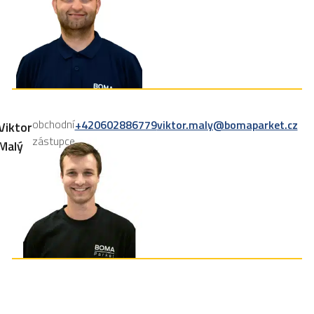
obchodní
+420602886779
viktor.maly@bomaparket.cz
Viktor
zástupce
Malý