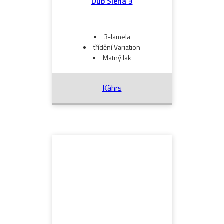
Dub Siena 3
3-lamela
třídění Variation
Matný lak
Kährs