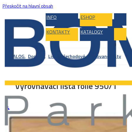
Přeskočit na hlavní obsah
INFO
ESHOP
KONTAKTY
KATALOGY
KATALOG
,
Doplňky
,
Lišty přechodové
,
Foliované lišty
Vyrovnávací lišta folie 950/1
🔍