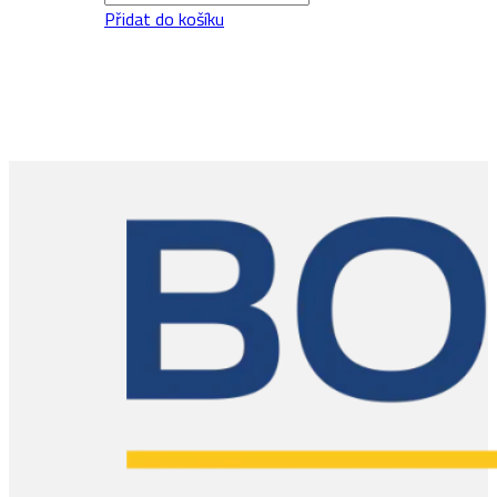
Sandvig
Přidat do košíku
množství