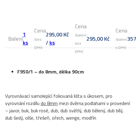
Cena
Cena
Cena
1
295,00
Kč
(balení
Balení
295,00
Kč
35
(bez
(balení
ks
/
ks
bez
DPH)
s DPH)
DPH)
F950/1 – do 8mm, délka 90cm
Vyrovnávací samolepící foliovaná lišta s úkosem, pro
vyrovnání rozdílu
do 8mm
mezi dvěma podlahami v provedení
– javor, buk, buk rosé, dub, dub světlý, dub bělený, dub bílý,
dub šedý, olše, třešeň, ořech, wenge, modřín