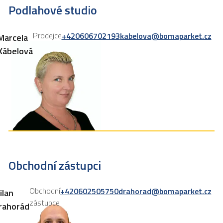
Podlahové studio
Prodejce
+420606702193
kabelova@bomaparket.cz
Marcela
Kábelová
Obchodní zástupci
Obchodní
+420602505750
drahorad@bomaparket.cz
ilan
zástupce
rahorád