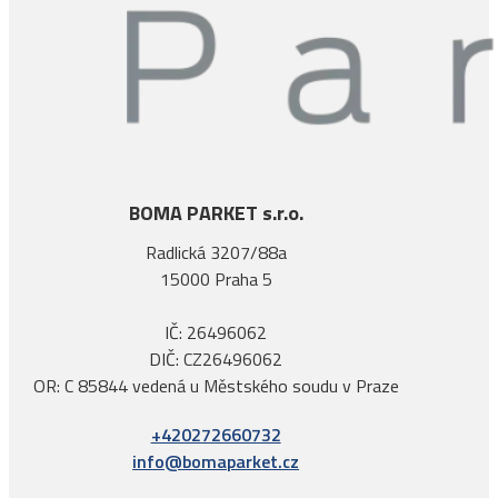
BOMA PARKET s.r.o.
Radlická 3207/88a
15000 Praha 5
IČ: 26496062
DIČ: CZ26496062
OR: C 85844 vedená u Městského soudu v Praze
+420272660732
info@bomaparket.cz