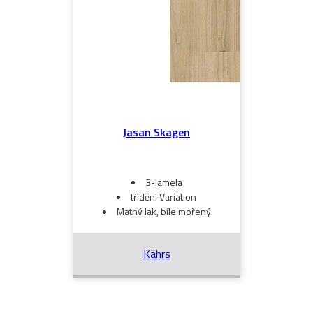
Jasan Skagen
3-lamela
třídění Variation
Matný lak, bíle mořený
Kährs