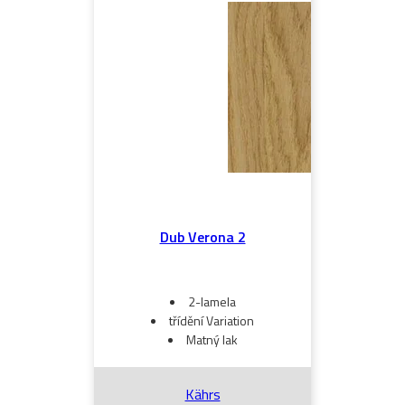
Dub Verona 2
2-lamela
třídění Variation
Matný lak
Kährs