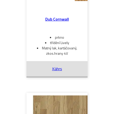
Dub Cornwall
prkno
třídění Lively
Matný lak, kartáčovaný,
zkos.hrany 4V
Kährs