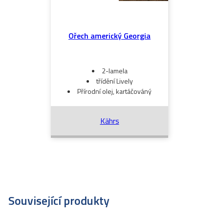
Ořech americký Georgia
2-lamela
třídění Lively
Přírodní olej, kartáčováný
Kährs
Související produkty