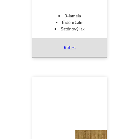
3-lamela
třídění Calm
Saténový lak
Kährs