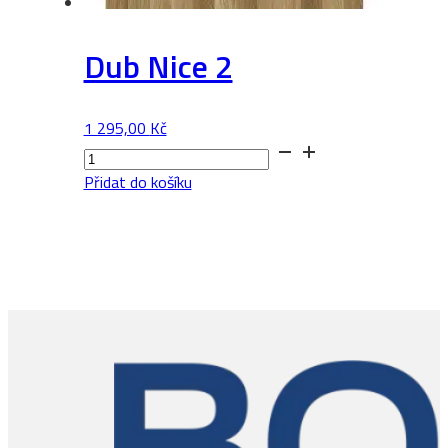
Dub Nice 2
1 295,00
Kč
Dub
Nice
Přidat do košíku
2
množství