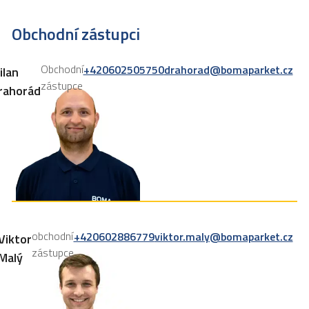
Obchodní zástupci
Obchodní
+420602505750
drahorad@bomaparket.cz
ilan
zástupce
rahorád
obchodní
+420602886779
viktor.maly@bomaparket.cz
Viktor
zástupce
Malý