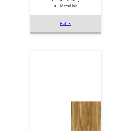
Matný lak
Kährs