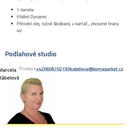
1-lamela
třídění Dynamic
Přírodní olej, ručně škrábaný + kartáč., zkosené hrany
4V
Podlahové studio
Prodejce
+420606702193
kabelova@bomaparket.cz
Marcela
Kábelová