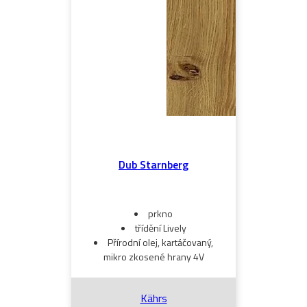
Dub Starnberg
prkno
třídění Lively
Přírodní olej, kartáčovaný,
mikro zkosené hrany 4V
Kährs