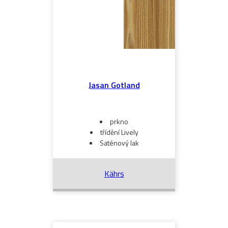
Jasan Gotland
prkno
třídění Lively
Saténový lak
Kährs