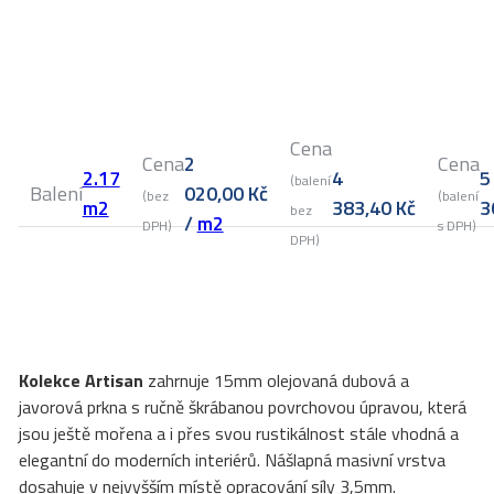
Cena
Cena
2
Cena
2.17
4
5
(balení
Balení
020,00
Kč
(bez
(balení
m2
383,40
Kč
3
bez
/
m2
DPH)
s DPH)
DPH)
Kolekce Artisan
zahrnuje 15mm olejovaná dubová a
javorová prkna s ručně škrábanou povrchovou úpravou, která
jsou ještě mořena a i přes svou rustikálnost stále vhodná a
elegantní do moderních interiérů. Nášlapná masivní vrstva
dosahuje v nejvyšším místě opracování síly 3,5mm.