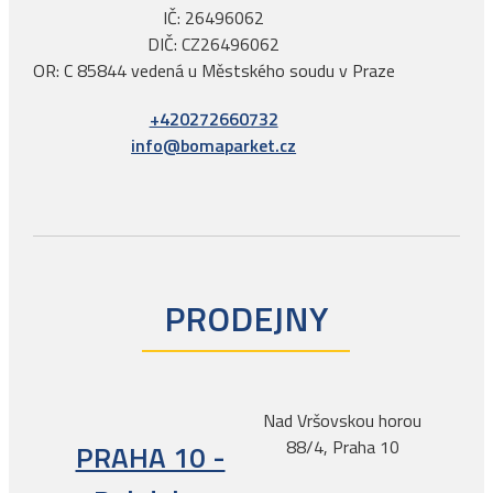
IČ: 26496062
DIČ: CZ26496062
OR: C 85844 vedená u Městského soudu v Praze
+420272660732
info@bomaparket.cz
PRODEJNY
Nad Vršovskou horou
88/4, Praha 10
PRAHA 10 -