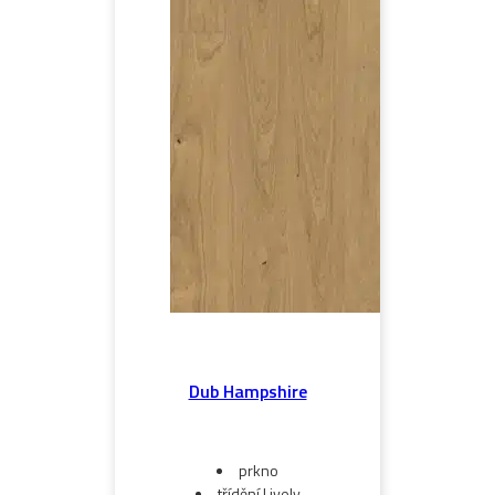
Dub Hampshire
prkno
třídění Lively