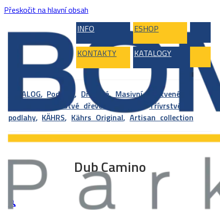
Přeskočit na hlavní obsah
INFO
ESHOP
KONTAKTY
KATALOGY
KATALOG
,
Podlahy
,
Dřevěné, Masivní, Vrstvené,
Bambus
,
Vícevrstvé dřevěné podlahy
,
Třívrstvé
podlahy
,
KÄHRS
,
Kährs Original
,
Artisan collection
Dub Camino
🔍