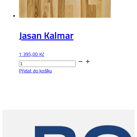
Jasan Kalmar
1 395,00
Kč
Jasan
Kalmar
Přidat do košíku
množství