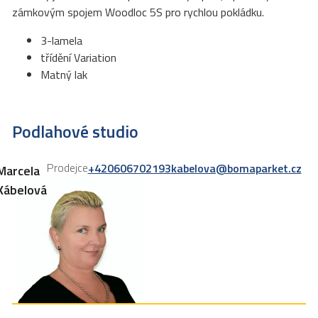
zámkovým spojem Woodloc 5S pro rychlou pokládku.
3-lamela
třídění Variation
Matný lak
Podlahové studio
Prodejce
+420606702193
kabelova@bomaparket.cz
Marcela
Kábelová