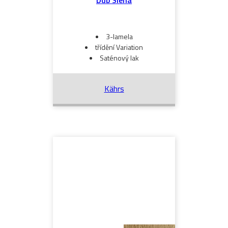
Dub Siena
3-lamela
třídění Variation
Saténový lak
Kährs