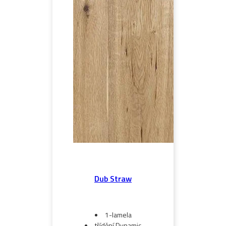
Dub Straw
1-lamela
třídění Dynamic