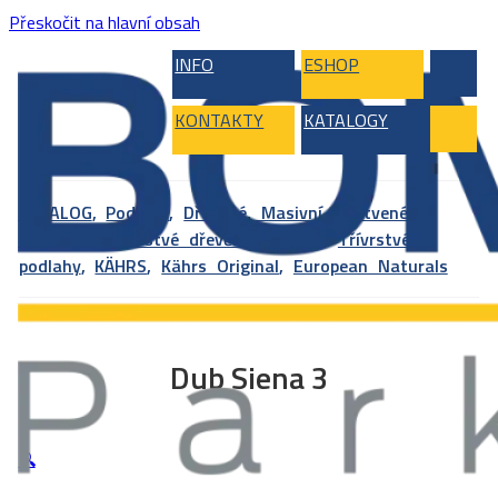
Přeskočit na hlavní obsah
INFO
ESHOP
KONTAKTY
KATALOGY
KATALOG
,
Podlahy
,
Dřevěné, Masivní, Vrstvené,
Bambus
,
Vícevrstvé dřevěné podlahy
,
Třívrstvé
podlahy
,
KÄHRS
,
Kährs Original
,
European Naturals
Dub Siena 3
🔍