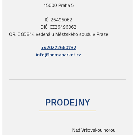
15000 Praha 5
IČ: 26496062
DIČ: CZ26496062
OR: C 85844 vedená u Městského soudu v Praze
+420272660732
info@bomaparket.cz
PRODEJNY
Nad Vršovskou horou