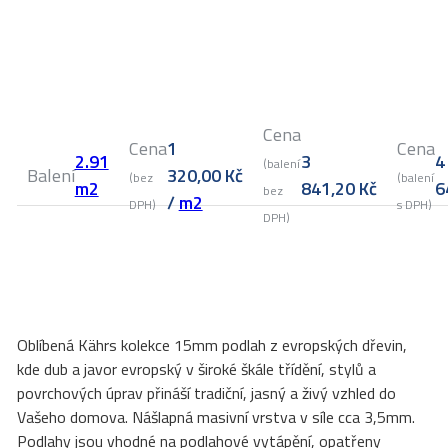
Cena
Cena
1
Cena
2.91
3
4
(balení
Balení
320,00
Kč
(bez
(balení
m2
841,20
Kč
6
bez
/
m2
DPH)
s DPH)
DPH)
Oblíbená Kährs kolekce 15mm podlah z evropských dřevin,
kde dub a javor evropský v široké škále třídění, stylů a
povrchových úprav přináší tradiční, jasný a živý vzhled do
Vašeho domova. Nášlapná masivní vrstva v síle cca 3,5mm.
Podlahy jsou vhodné na podlahové vytápění, opatřeny