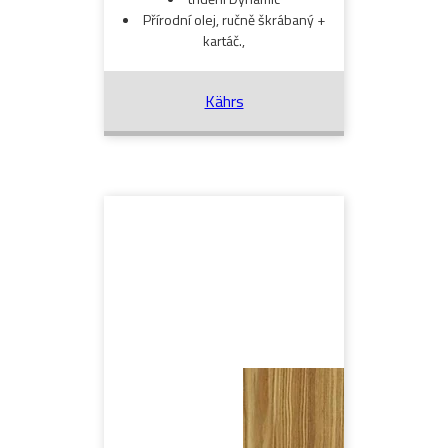
Přírodní olej, ručně škrábaný +
kartáč.,
Kährs