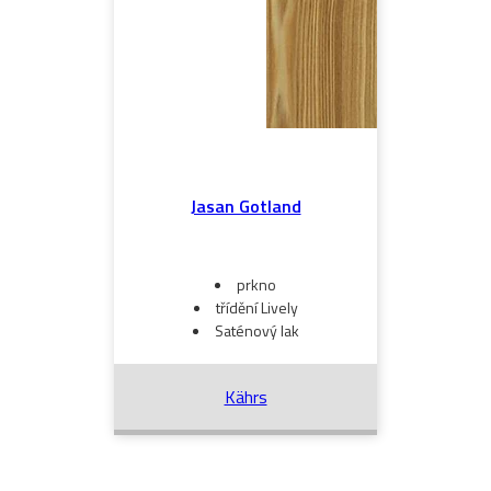
Jasan Gotland
prkno
třídění Lively
Saténový lak
Kährs