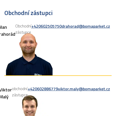
Obchodní zástupci
Obchodní
+420602505750
drahorad@bomaparket.cz
ilan
zástupce
rahorád
obchodní
+420602886779
viktor.maly@bomaparket.cz
Viktor
zástupce
Malý