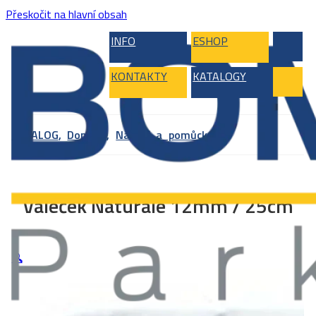
Přeskočit na hlavní obsah
INFO
ESHOP
KONTAKTY
KATALOGY
KATALOG
,
Doplňky
,
Nářadí a pomůcky
Váleček Naturale 12mm / 25cm
🔍