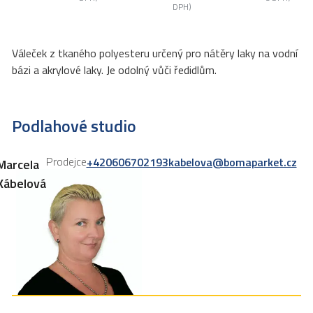
DPH)
Váleček z tkaného polyesteru určený pro nátěry laky na vodní
bázi a akrylové laky. Je odolný vůči ředidlům.
Podlahové studio
Prodejce
+420606702193
kabelova@bomaparket.cz
Marcela
Kábelová