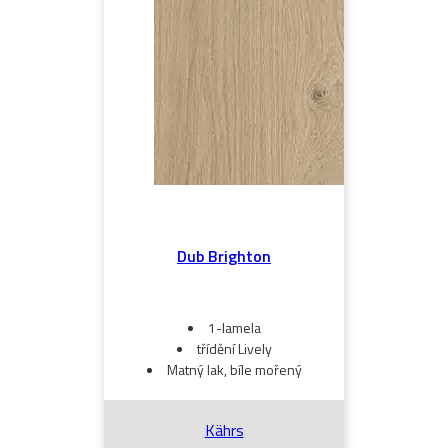
Dub Brighton
1-lamela
třídění Lively
Matný lak, bíle mořený
Kährs