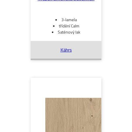
3-lamela
třídění Calm
Saténový lak
Kährs