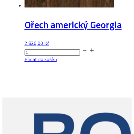
Ořech americký Georgia
2 820,00
Kč
Ořech
americký
Přidat do košíku
Georgia
množství