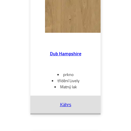
Dub Hampshire
prkno
třídění Lively
Matný lak
Kährs