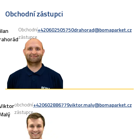
Obchodní zástupci
Obchodní
+420602505750
drahorad@bomaparket.cz
ilan
zástupce
rahorád
obchodní
+420602886779
viktor.maly@bomaparket.cz
Viktor
zástupce
Malý