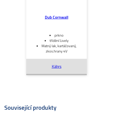
Dub Cornwall
prkno
třídění Lively
Matný lak, kartáčovaný,
zkos.hrany 4V
Kährs
Související produkty