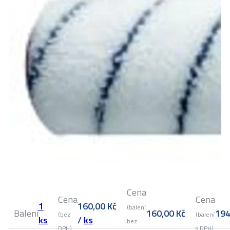
Cena
Cena
Cena
1
160,00
Kč
(balení
Balení
160,00
Kč
19
(bez
(balení
ks
/
ks
bez
DPH)
s DPH)