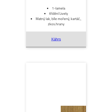
1-lamela
třídění Lively
Matný lak, bíle mořený, kartáč.,
zkos.hrany
Kährs