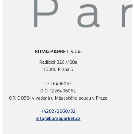
BOMA PARKET s.r.o.
Radlická 3207/88a
15000 Praha 5
IČ: 26496062
DIČ: CZ26496062
OR: C 85844 vedená u Městského soudu v Praze
+420272660732
info@bomaparket.cz