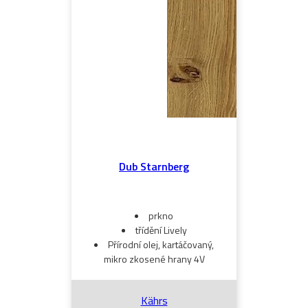
Dub Starnberg
prkno
třídění Lively
Přírodní olej, kartáčovaný,
mikro zkosené hrany 4V
Kährs