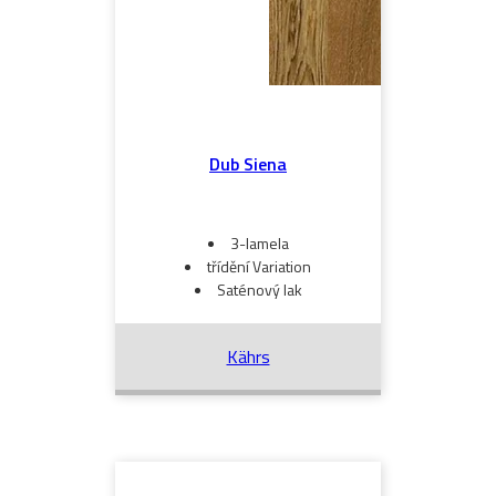
Dub Siena
3-lamela
třídění Variation
Saténový lak
Kährs