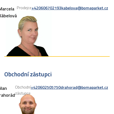
Prodejce
+420606702193
kabelova@bomaparket.cz
Marcela
Kábelová
Obchodní zástupci
Obchodní
+420602505750
drahorad@bomaparket.cz
ilan
zástupce
rahorád