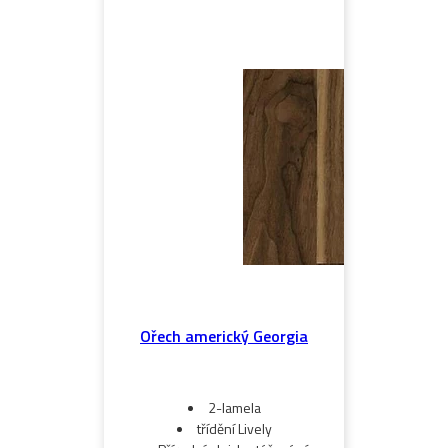
Ořech americký Georgia
2-lamela
třídění Lively