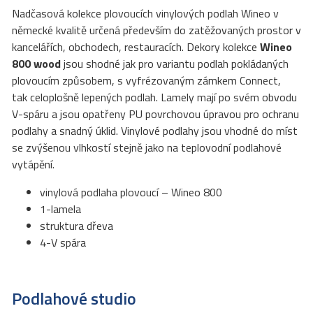
Nadčasová kolekce plovoucích vinylových podlah Wineo v
německé kvalitě určená především do zatěžovaných prostor v
kancelářích, obchodech, restauracích. Dekory kolekce
Wineo
800
wood
jsou shodné jak pro variantu podlah pokládaných
plovoucím způsobem, s vyfrézovaným zámkem Connect,
tak celoplošně lepených podlah. Lamely mají po svém obvodu
V-spáru a jsou opatřeny PU povrchovou úpravou pro ochranu
podlahy a snadný úklid. Vinylové podlahy jsou vhodné do míst
se zvýšenou vlhkostí stejně jako na teplovodní podlahové
vytápění.
vinylová podlaha plovoucí – Wineo 800
1-lamela
struktura dřeva
4-V spára
Podlahové studio