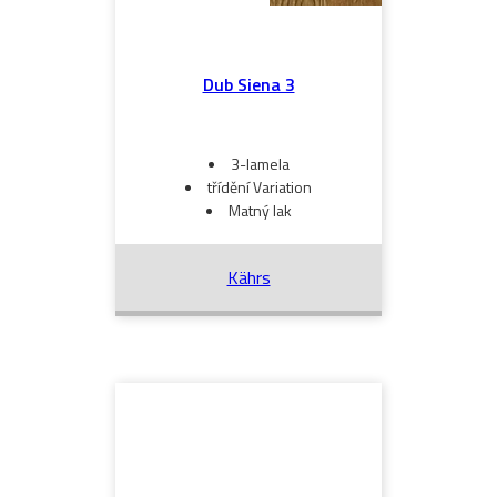
Dub Siena 3
3-lamela
třídění Variation
Matný lak
Kährs