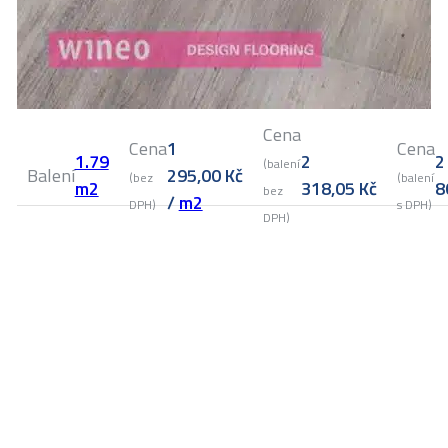
Cena
Cena
1
Cena
1.79
2
2
(balení
Balení
295,00
Kč
(bez
(balení
m2
318,05
Kč
8
bez
/
m2
DPH)
s DPH)
DPH)