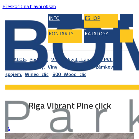
Přeskočit na hlavní obsah
INFO
ESHOP
KONTAKTY
KATALOGY
KATALOG
,
Podlahy
,
Vinyl, Rigid, Laminát, PVC
,
Vinylové podlahy
,
Vinyl – plovoucí se zámkovým
spojem
,
Wineo clic
,
800 Wood clic
Riga Vibrant Pine click
🔍