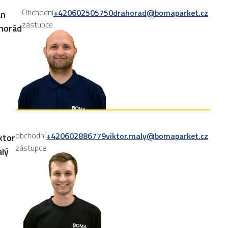
Obchodní
+420602505750
drahorad@bomaparket.cz
an
zástupce
horád
obchodní
+420602886779
viktor.maly@bomaparket.cz
ktor
zástupce
lý