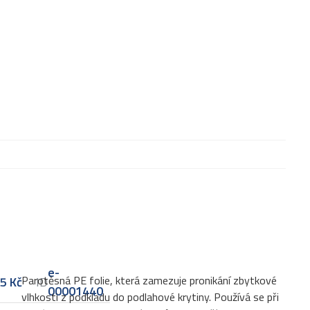
e-
Parotěsná PE folie, která zamezuje pronikání zbytkové
35
Kč
ID
00001440
vlhkosti z podkladu do podlahové krytiny. Používá se při