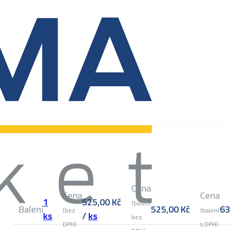
Cena
Cena
Cena
1
525,00
Kč
(balení
Balení
525,00
Kč
6
(bez
(balení
ks
/
ks
bez
DPH)
s DPH)