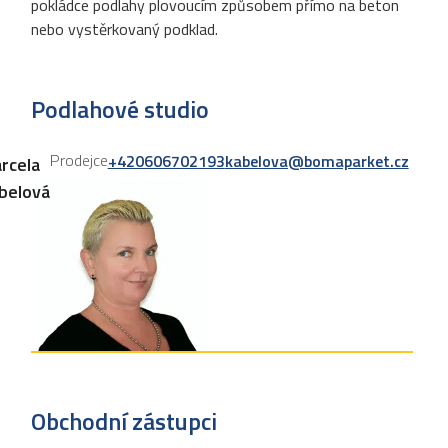
pokládce podlahy plovoucím způsobem přímo na beton
nebo vystěrkovaný podklad.
Podlahové studio
Prodejce
+420606702193
kabelova@bomaparket.cz
rcela
belová
Obchodní zástupci