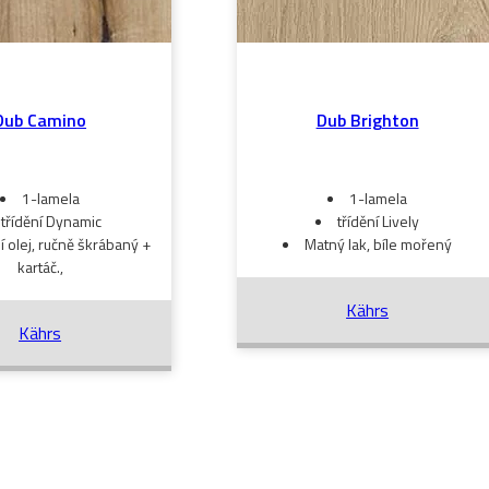
Dub Camino
Dub Brighton
1-lamela
1-lamela
třídění Dynamic
třídění Lively
í olej, ručně škrábaný +
Matný lak, bíle mořený
kartáč.,
Kährs
Kährs