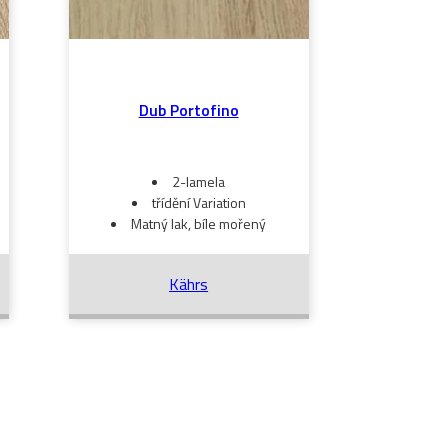
Dub Portofino
2-lamela
třídění Variation
Matný lak, bíle mořený
Kährs