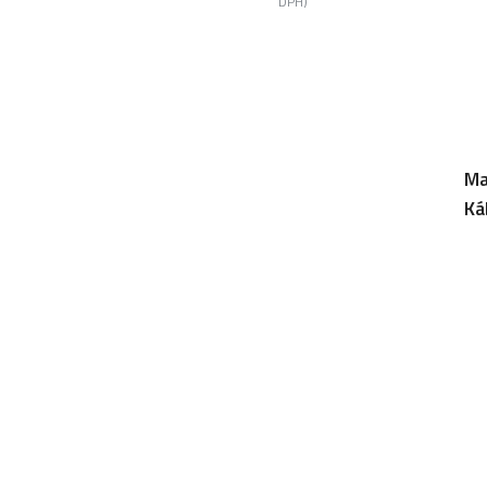
DPH)
Ma
Ká