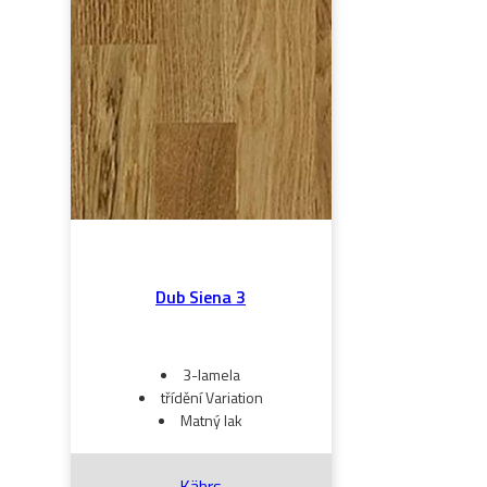
Dub Siena 3
3-lamela
třídění Variation
Matný lak
Kährs