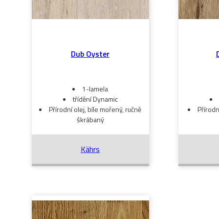
Dub Oyster
1-lamela
třídění Dynamic
Přírodní olej, bíle mořený, ručně
Přírodn
škrábaný
Kährs