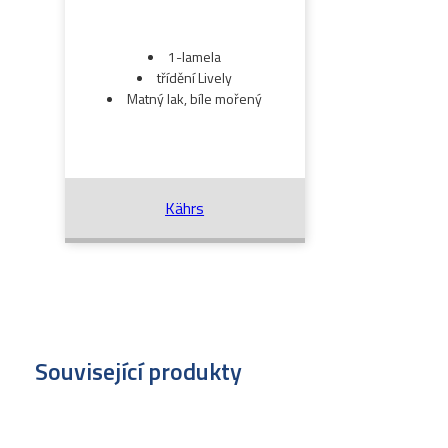
1-lamela
třídění Lively
Matný lak, bíle mořený
Kährs
Související produkty