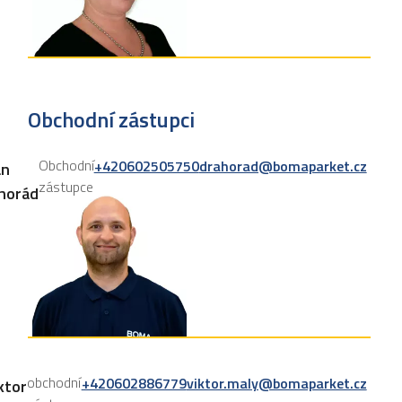
Obchodní zástupci
Obchodní
+420602505750
drahorad@bomaparket.cz
an
zástupce
horád
obchodní
+420602886779
viktor.maly@bomaparket.cz
ktor