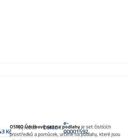
e-
OSMO Údržbový set na podlahy
je set čistících
Výrobce
OSMO
ID
43
Kč
00001592
prostředků a pomůcek, určené na podlahy, které jsou