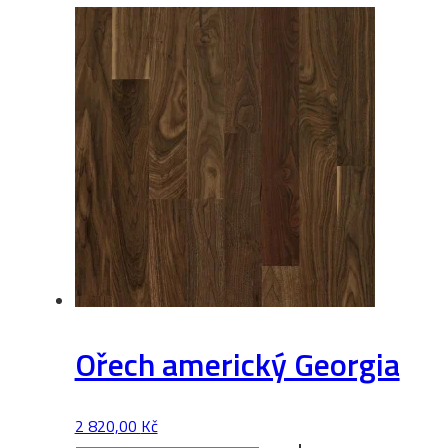
Ořech americký Georgia
2 820,00
Kč