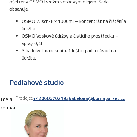
ošetřeny OSMO tvrdým voskovým olejem. Sada
obsahuje:
OSMO Wisch-Fix 1000ml – koncentrát na čištění a
údržbu
OSMO Voskové údržby a čistícího prostředku –
spray 0,4l
3 hadříky k nanesení + 1 leštící pad a návod na
údržbu.
Podlahové studio
Prodejce
+420606702193
kabelova@bomaparket.cz
rcela
belová