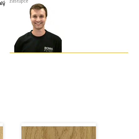
zástupce
lý