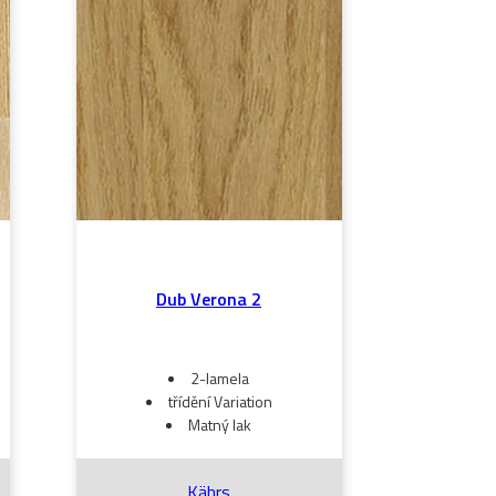
Dub Verona 2
2-lamela
třídění Variation
Matný lak
Kährs