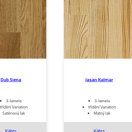
Dub Siena
Jasan Kalmar
3-lamela
3-lamela
třídění Variation
třídění Variation
Saténový lak
Matný lak
Kährs
Kährs