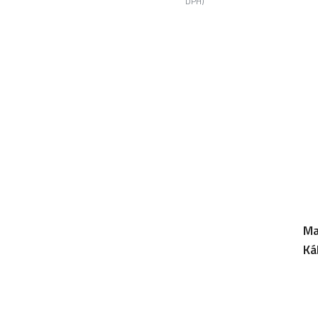
DPH)
Ma
Ká