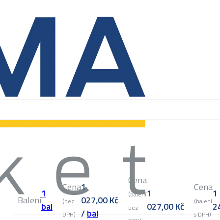
Cena
Cena
1
Cena
1
1
1
(balení
Balení
027,00
Kč
(bez
(balení
bal
027,00
Kč
2
bez
/
bal
DPH)
s DPH)