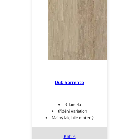
Dub Sorrento
3-lamela
třídění Variation
Matný lak, bíle mořený
Kährs