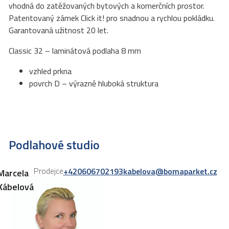
vhodná do zatěžovaných bytových a komerčních prostor.
Patentovaný zámek Click it! pro snadnou a rychlou pokládku.
Garantovaná užitnost 20 let.
Classic 32 – laminátová podlaha 8 mm
vzhled prkna
povrch D – výrazně hluboká struktura
Podlahové studio
Prodejce
+420606702193
kabelova@bomaparket.cz
Marcela
Kábelová