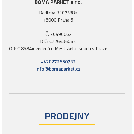
BOMA PARKET s.r.o.
Radlická 3207/88a
15000 Praha 5
IČ: 26496062
DIČ: CZ26496062
OR: C 85844 vedená u Městského soudu v Praze
+420272660732
info@bomaparket.cz
PRODEJNY