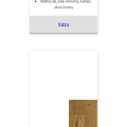
Matný lak, bíle mořený, kartáč.,
zkos.hrany
Kährs