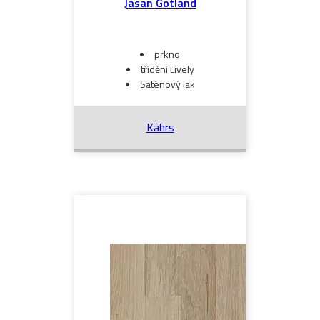
Jasan Gotland
prkno
třídění Lively
Saténový lak
Kährs