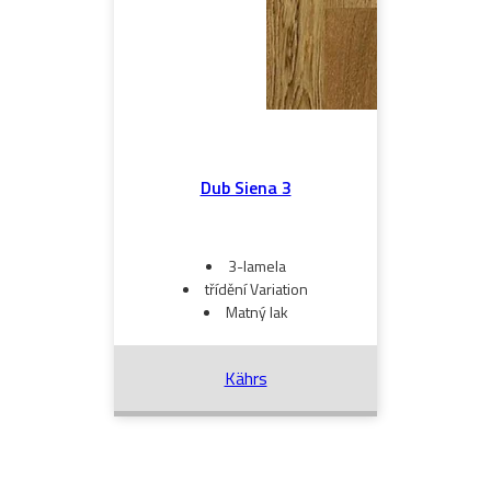
Dub Siena 3
3-lamela
třídění Variation
Matný lak
Kährs