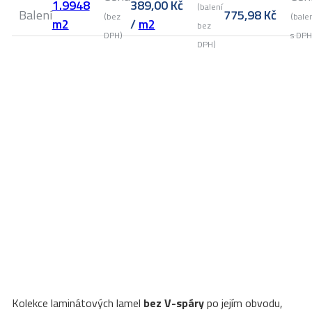
1.9948
389,00
Kč
(balení
Balení
775,98
Kč
(bez
(bale
m2
/
m2
bez
DPH)
s DPH
DPH)
Kolekce laminátových lamel
bez V-spáry
po jejím obvodu,