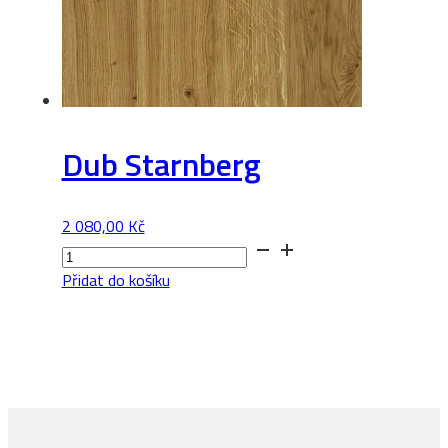
Dub Starnberg
2 080,00
Kč
Dub
Starnberg
Přidat do košíku
množství