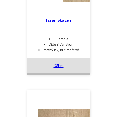
Jasan Skagen
3-lamela
třídění Variation
Matný lak, bíle mořený
Kährs