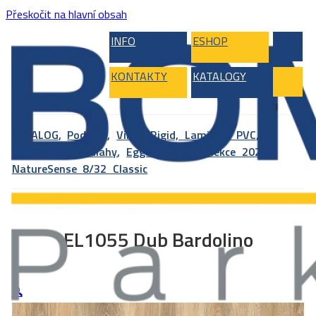
Přeskočit na hlavní obsah
INFO
ESHOP
KONTAKTY
KATALOGY
KATALOG
,
Podlahy
,
Vinyl, Rigid, Laminát, PVC
,
Laminátové podlahy
,
Egger
,
Egger kolekce 2025
,
NatureSense 8/32 Classic
EL1055 Dub Bardolino
🔍