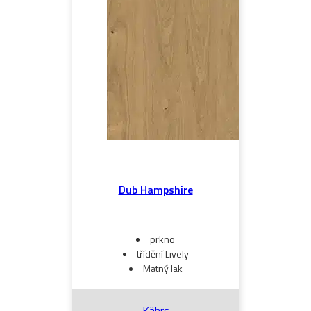
Dub Hampshire
prkno
třídění Lively
Matný lak
Kährs