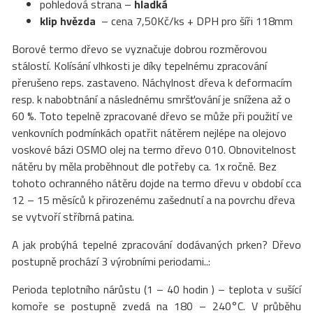
pohledová strana –
hladká
klip hvězda
– cena 7,50Kč/ks + DPH pro šíři 118mm
Borové termo dřevo se vyznačuje dobrou rozměrovou
stálostí. Kolísání vlhkosti je díky tepelnému zpracování
přerušeno reps. zastaveno. Náchylnost dřeva k deformacím
resp. k nabobtnání a následnému smršťování je snížena až o
60 %. Toto tepelně zpracované dřevo se může při použití ve
venkovních podmínkách opatřit nátěrem nejlépe na olejovo
voskové bázi OSMO olej na termo dřevo 010. Obnovitelnost
nátěru by měla proběhnout dle potřeby ca. 1x ročně. Bez
tohoto ochranného nátěru dojde na termo dřevu v období cca
12 – 15 měsíců k přirozenému zašednutí a na povrchu dřeva
se vytvoří stříbrná patina.
A jak probýhá tepelné zpracování dodávaných prken? Dřevo
postupně prochází 3 výrobními periodami..:
Perioda teplotního nárůstu (1 – 40 hodin ) – teplota v sušící
komoře se postupně zvedá na 180 – 240°C. V průběhu