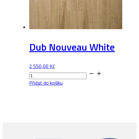
Dub Nouveau White
2 550,00
Kč
Dub
Nouveau
Přidat do košíku
White
množství