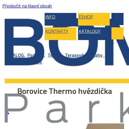
Přeskočit na hlavní obsah
INFO
ESHOP
KONTAKTY
KATALOGY
KATALOG
,
Podlahy
,
Terasy
,
Terasové podlahy –
jehličnaté dřeviny
Borovice Thermo hvězdička
🔍