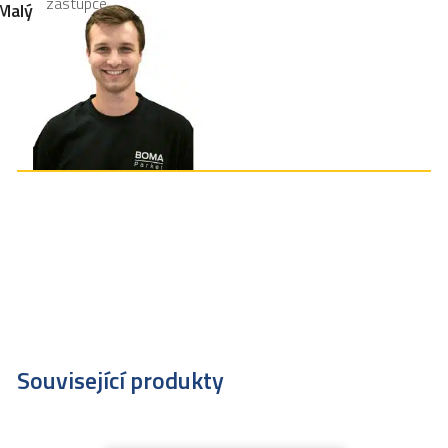
zástupce
Malý
Související produkty