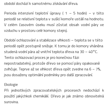
období dochází k samotnému získávání dřeva.
Perioda intenzivní teplotní úpravy ( 1 – 5 hodin) – v této
periodě se relativní teplota v sušící komoře ustálí na hodnotu.
V celém časovém úseku musí zůstat obsah vodní páry ve
vzduchu v prostoru celé komory stejný.
Období ochlazování a stabilizace vlhkosti – teplota se v této
periodě opět postupně snižuje. K tomu je do komory vháněna
studená vodní pára až vnitřní teplota dřeva na 30 – 40°C.
Tento ochlazovací proces je pro konečnou fázi
nepostradatelný, protože dřevo se pomocí páry opakovaně
zvlhčuje. Teprve až se vlhkost dřeva opět zvedne na 6 – 7%,
jsou dosaženy optimální podmínky pro další zpracování.
Ekologie
Při jednotlivých zpracovatelských procesech nedochází k
použití jakýchkoli chemikálií. Dřevo je jak známo obnovitelná
surovina.