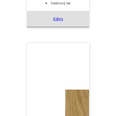
Saténový lak
Kährs