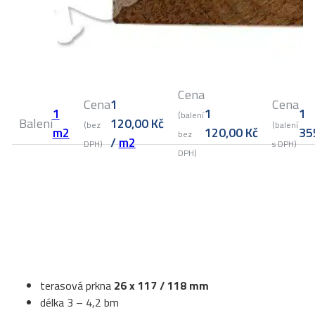
Cena
Cena
1
Cena
1
1
1
(balení
Balení
120,00
Kč
(bez
(balení
m2
120,00
Kč
35
bez
/
m2
DPH)
s DPH)
DPH)
terasová prkna
26 x 117 / 118 mm
délka 3 – 4,2 bm