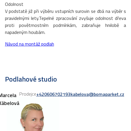
Odolnost
V podstatě již při výběru vstupních surovin se dbá na výběr s
pravidelnými lety.Tepelné zpracování zvyšuje odolnost dřeva
proti povětrnostním podmínkám, zabraňuje hnilobě a
napadeným houbám.
Návod na montáž podlah
Podlahové studio
Prodejce
+420606702193
kabelova@bomaparket.cz
Marcela
Kábelová