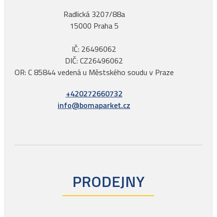
Radlická 3207/88a
15000 Praha 5
IČ: 26496062
DIČ: CZ26496062
OR: C 85844 vedená u Městského soudu v Praze
+420272660732
info@bomaparket.cz
PRODEJNY