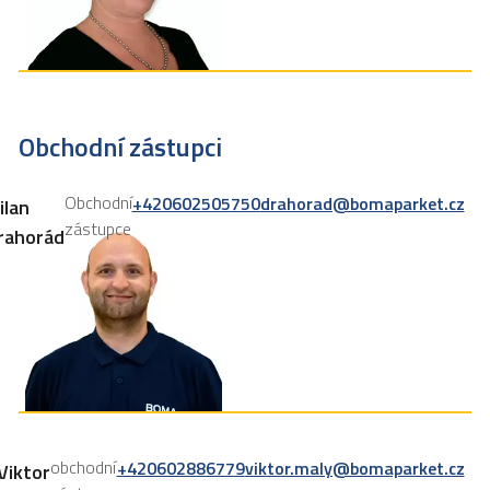
Obchodní zástupci
Obchodní
+420602505750
drahorad@bomaparket.cz
ilan
zástupce
rahorád
obchodní
+420602886779
viktor.maly@bomaparket.cz
Viktor