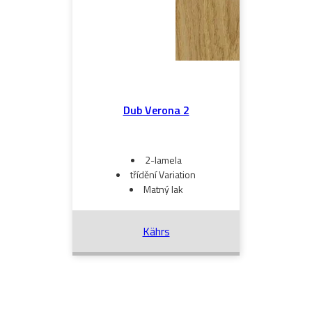
Dub Verona 2
2-lamela
třídění Variation
Matný lak
Kährs