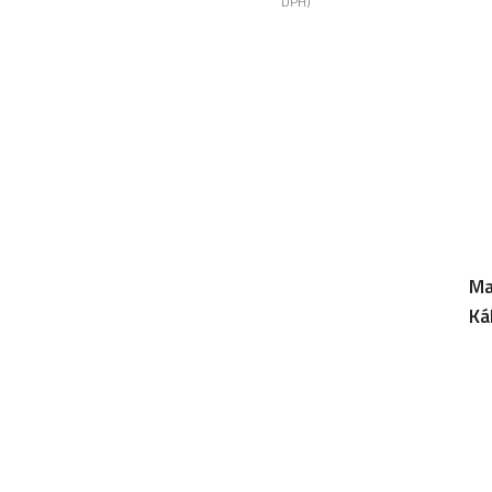
DPH)
Ma
Ká