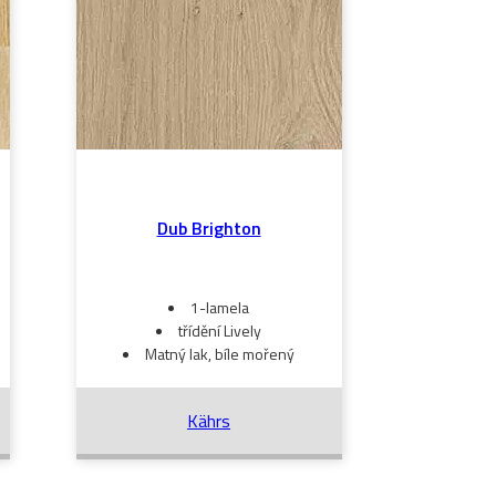
Dub Brighton
1-lamela
třídění Lively
Matný lak, bíle mořený
Kährs