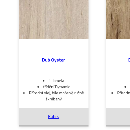
Dub Oyster
1-lamela
třídění Dynamic
Přírodní olej, bíle mořený, ručně
Přírodn
škrábaný
Kährs