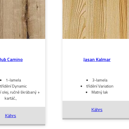
Dub Camino
Jasan Kalmar
1-lamela
3-lamela
třídění Dynamic
třídění Variation
í olej, ručně škrábaný +
Matný lak
kartáč.,
Kährs
Kährs