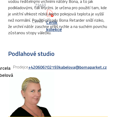
vodou ředitelnými vrchními nátěry Bona, a to jak
Zátěž
podkladovými, tak krycími. Je určena pro použití tam, kde
je vnitřní vlhkost nízká anebo pokojová teplota je vyšší
než normální. Použití přísady Bona Retarder sníží riziko,
Ceník*
Ceník
že vrchní nátěr zaschne příliš rychle a na suchém povrchu
kolekce
zůstanou stopy válečku.
Podlahové studio
Prodejce
+420606702193
kabelova@bomaparket.cz
rcela
belová