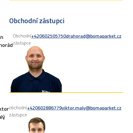
Obchodní zástupci
Obchodní
+420602505750
drahorad@bomaparket.cz
an
zástupce
horád
obchodní
+420602886779
viktor.maly@bomaparket.cz
ktor
zástupce
lý