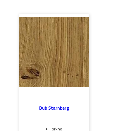
Dub Starnberg
prkno