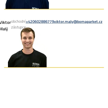
obchodní
+420602886779
viktor.maly@bomaparket.cz
Viktor
zástupce
Malý