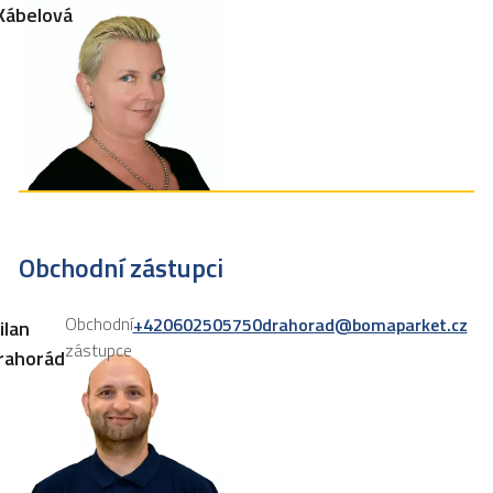
Kábelová
Obchodní zástupci
Obchodní
+420602505750
drahorad@bomaparket.cz
ilan
zástupce
rahorád