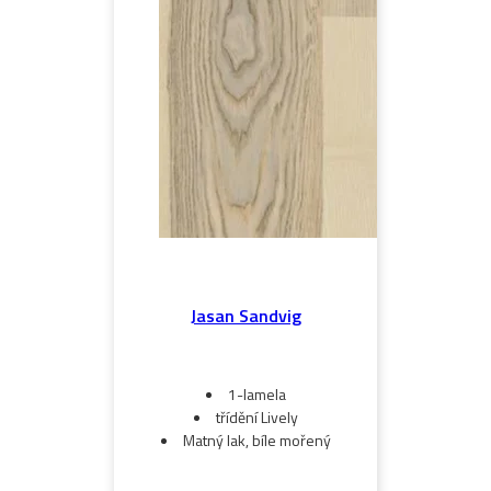
Jasan Sandvig
1-lamela
třídění Lively
Matný lak, bíle mořený