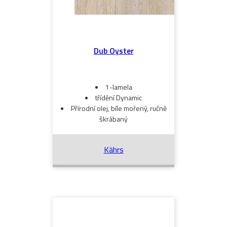
Dub Oyster
1-lamela
třídění Dynamic
Přírodní olej, bíle mořený, ručně
škrábaný
Kährs