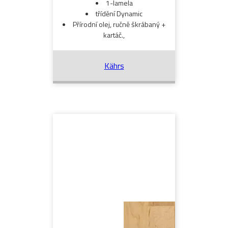
1-lamela
třídění Dynamic
Přírodní olej, ručně škrábaný +
kartáč.,
Kährs