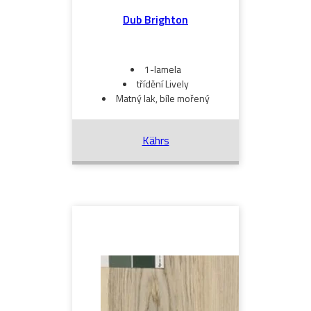
Dub Brighton
1-lamela
třídění Lively
Matný lak, bíle mořený
Kährs