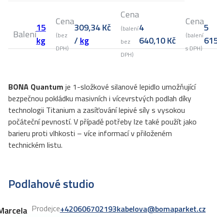
Cena
Cena
Cena
15
309,34
Kč
4
5
(balení
Balení
(bez
(balení
kg
/
kg
640,10
Kč
61
bez
DPH)
s DPH)
DPH)
BONA Quantum
je 1-složkové silanové lepidlo umožňující
bezpečnou pokládku masivních i vícevrstvých podlah díky
technologii Titanium a zasíťování lepivé síly s vysokou
počáteční pevností. V případě potřeby lze také použít jako
barieru proti vlhkosti – více informací v přiloženém
technickém listu.
Podlahové studio
Prodejce
+420606702193
kabelova@bomaparket.cz
Marcela