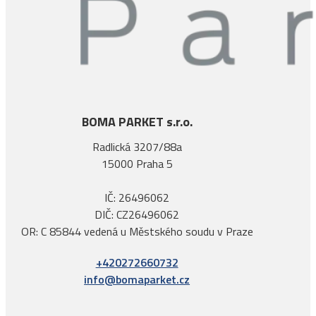
BOMA PARKET s.r.o.
Radlická 3207/88a
15000 Praha 5
IČ: 26496062
DIČ: CZ26496062
OR: C 85844 vedená u Městského soudu v Praze
+420272660732
info@bomaparket.cz