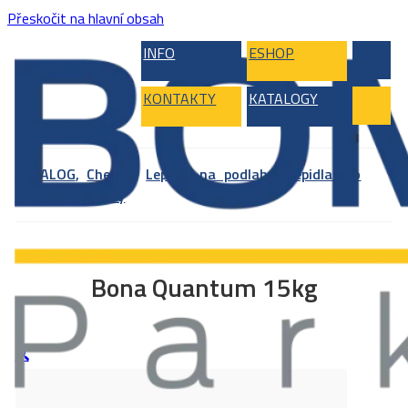
Přeskočit na hlavní obsah
INFO
ESHOP
KONTAKTY
KATALOGY
KATALOG
,
Chemie
,
Lepidla na podlahy
,
Lepidla pro
dřevěné podlahy
Bona Quantum 15kg
🔍