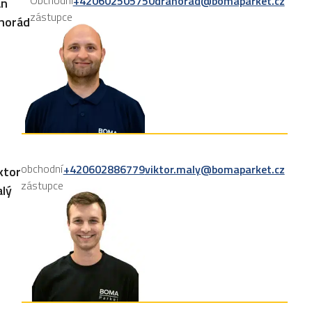
Obchodní
+420602505750
drahorad@bomaparket.cz
an
zástupce
horád
obchodní
+420602886779
viktor.maly@bomaparket.cz
ktor
zástupce
lý