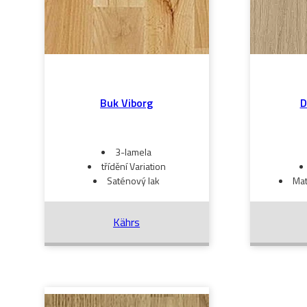
Buk Viborg
D
3-lamela
třídění Variation
Saténový lak
Mat
Kährs