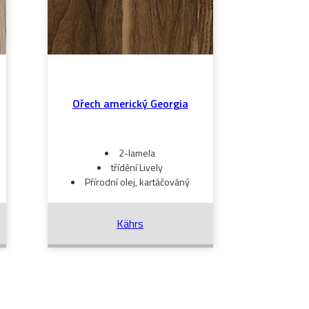
Ořech americký Georgia
2-lamela
třídění Lively
Přírodní olej, kartáčováný
Kährs