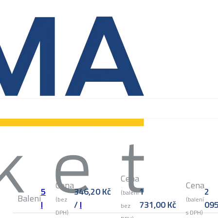
Cena
Cena
Cena
5
346,20
Kč
1
2
(balení
Balení
(bez
(balení
l
/
l
731,00
Kč
09
bez
DPH)
s DPH)