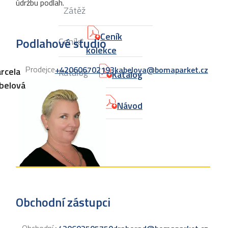
údržbu podlah.
Zátěž
Ceník
Podlahové studio
Ceník*
kolekce
Prodejce
+420606702193
kabelova@bomaparket.cz
rcela
Katalog
Katalog
belová
Návod
Návod
Obchodní zástupci