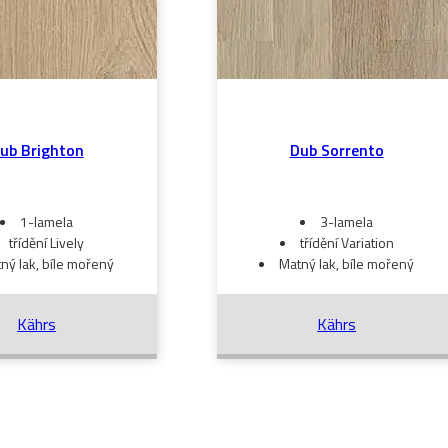
ub Brighton
Dub Sorrento
1-lamela
3-lamela
třídění Lively
třídění Variation
ný lak, bíle mořený
Matný lak, bíle mořený
Kährs
Kährs