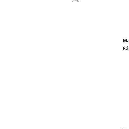
DPH)
Ma
Ká