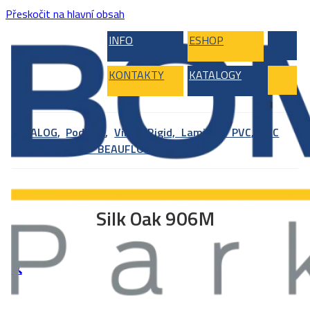
Přeskočit na hlavní obsah
INFO
ESHOP
KONTAKTY
KATALOGY
KATALOG
,
Podlahy
,
Vinyl, Rigid, Laminát, PVC
,
PVC
podlahy
,
PVC – BEAUFLOR
,
Supratex
Silk Oak 906M
🔍