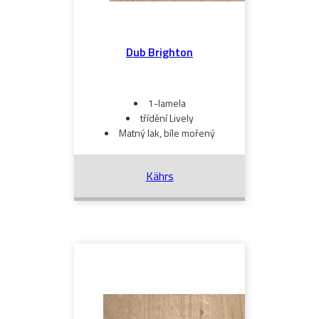
Dub Brighton
1-lamela
třídění Lively
Matný lak, bíle mořený
Kährs