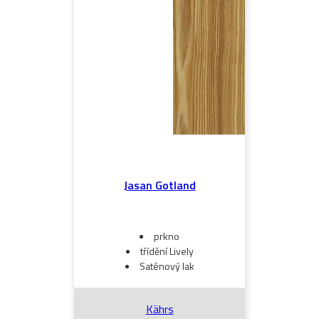
Jasan Gotland
prkno
třídění Lively
Saténový lak
Kährs