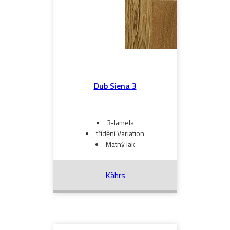
Dub Siena 3
3-lamela
třídění Variation
Matný lak
Kährs