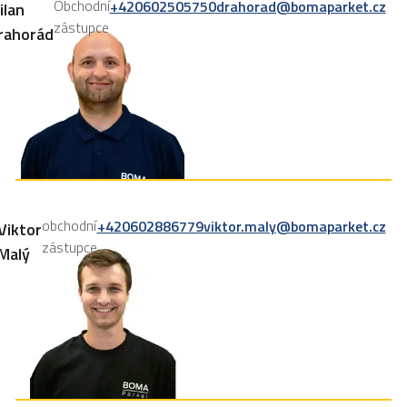
Obchodní
+420602505750
drahorad@bomaparket.cz
ilan
zástupce
rahorád
obchodní
+420602886779
viktor.maly@bomaparket.cz
Viktor
zástupce
Malý