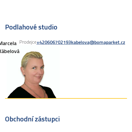
Podlahové studio
Prodejce
+420606702193
kabelova@bomaparket.cz
Marcela
Kábelová
Obchodní zástupci