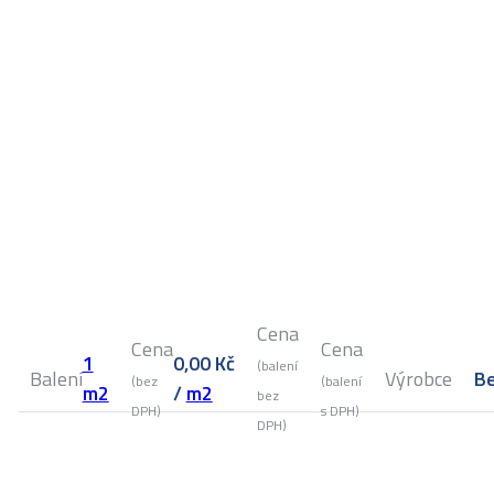
Cena
Cena
Cena
1
0,00
Kč
(balení
Balení
Výrobce
Be
(bez
(balení
m2
/
m2
bez
DPH)
s DPH)
DPH)