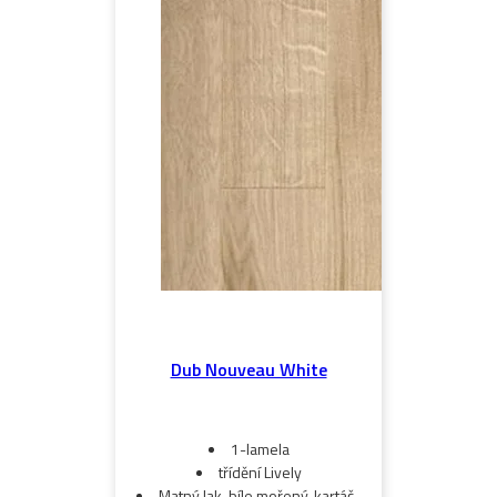
Dub Nouveau White
1-lamela
třídění Lively
Matný lak, bíle mořený, kartáč.,