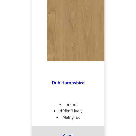
Dub Hampshire
prkno
třídění Lively
Matný lak
Kährs