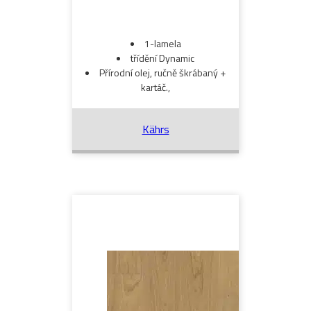
1-lamela
třídění Dynamic
Přírodní olej, ručně škrábaný +
kartáč.,
Kährs