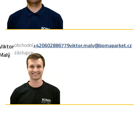
obchodní
+420602886779
viktor.maly@bomaparket.cz
Viktor
zástupce
Malý