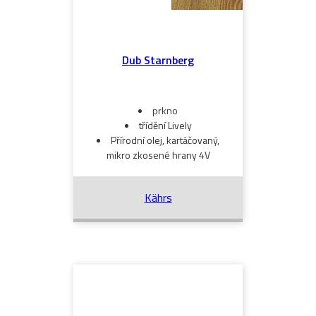
Dub Starnberg
prkno
třídění Lively
Přírodní olej, kartáčovaný,
mikro zkosené hrany 4V
Kährs