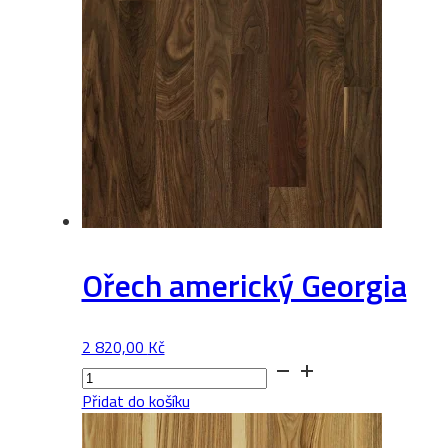
Ořech americký Georgia
2 820,00
Kč
Ořech
americký
Přidat do košíku
Georgia
množství