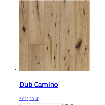
množství
Dub Camino
2 020,00
Kč
Dub