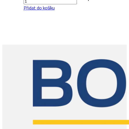
Camino
Přidat do košíku
množství