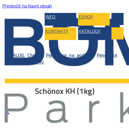
Přeskočit na hlavní obsah
INFO
ESHOP
KONTAKTY
KATALOGY
KATALOG
,
Chemie
,
Penetrace na podlahy
,
Penetrace
určené pod stěrky
Schönox KH (1kg)
🔍