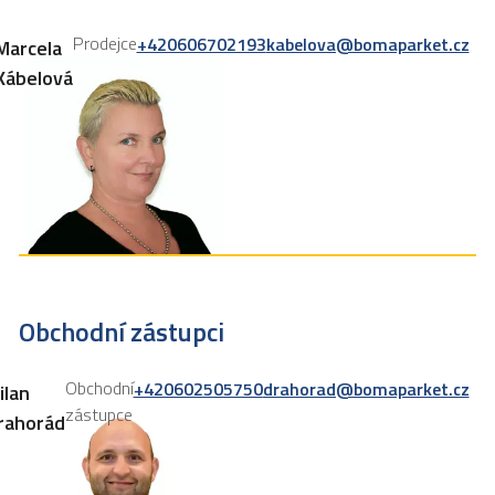
Prodejce
+420606702193
kabelova@bomaparket.cz
Marcela
Kábelová
Obchodní zástupci
Obchodní
+420602505750
drahorad@bomaparket.cz
ilan
zástupce
rahorád