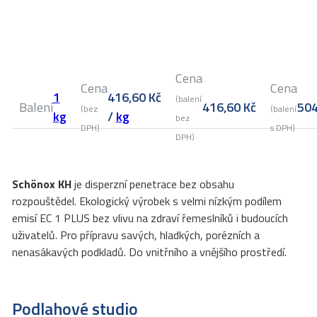
Cena
Cena
Cena
1
416,60
Kč
(balení
Balení
416,60
Kč
50
(bez
(balení
kg
/
kg
bez
DPH)
s DPH)
DPH)
Schönox KH
je disperzní penetrace bez obsahu
rozpouštědel. Ekologický výrobek s velmi nízkým podílem
emisí EC 1 PLUS bez vlivu na zdraví řemeslníků i budoucích
uživatelů. Pro přípravu savých, hladkých, porézních a
nenasákavých podkladů. Do vnitřního a vnějšího prostředí.
Podlahové studio