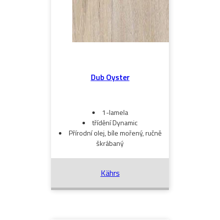
Dub Oyster
1-lamela
třídění Dynamic
Přírodní olej, bíle mořený, ručně
škrábaný
Kährs