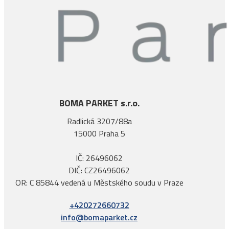
BOMA PARKET s.r.o.
Radlická 3207/88a
15000 Praha 5
IČ: 26496062
DIČ: CZ26496062
OR: C 85844 vedená u Městského soudu v Praze
+420272660732
info@bomaparket.cz