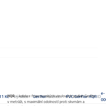
e-
HQR
– kolekce francouzských vinylových podlah Gerflor
11
Kč
Výrobce
Gerflor
Kolekce
PVC Gerflor HQR
ID
00
v metráži, s maximální odolností proti skvrnám a