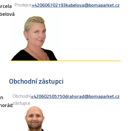
Prodejce
+420606702193
kabelova@bomaparket.cz
rcela
belová
Obchodní zástupci
Obchodní
+420602505750
drahorad@bomaparket.cz
an
zástupce
horád