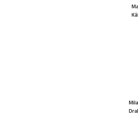
Ma
Ká
Mil
Dra