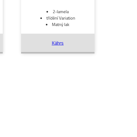
2-lamela
třídění Variation
Matný lak
Kährs