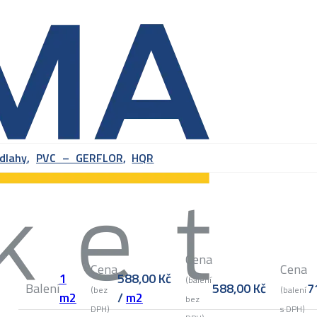
dlahy
,
PVC – GERFLOR
,
HQR
Cena
Cena
Cena
1
588,00
Kč
(balení
Balení
588,00
Kč
7
(bez
(balení
m2
/
m2
bez
DPH)
s DPH)