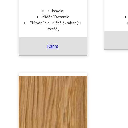
1-lamela
třídění Dynamic
Přírodní olej, ručně škrábaný +
kartáč.,
Kährs