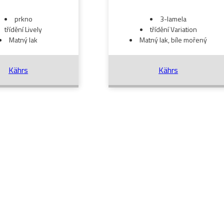
prkno
3-lamela
třídění Lively
třídění Variation
Matný lak
Matný lak, bíle mořený
Kährs
Kährs