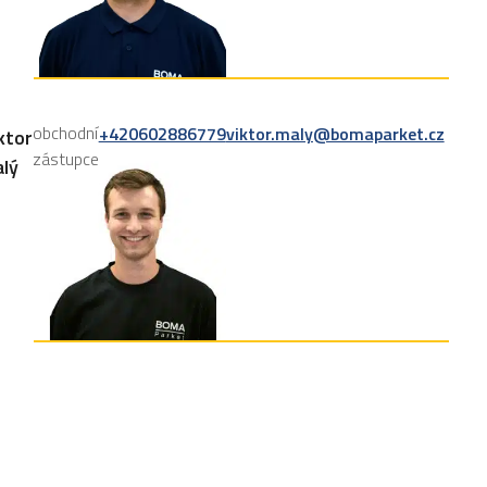
obchodní
+420602886779
viktor.maly@bomaparket.cz
ktor
zástupce
lý