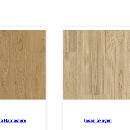
b Hampshire
Jasan Skagen