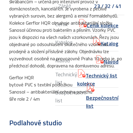
škrábancům – určená pro intenzivní provoz v
Zátěž
23 / 32 / 41
domácnostech, kancelářích. Je vyrobena z pečlivě
vybraných surovin, bez alergenů a emisí formaldehydů.
Kolekce Gerflor HQR obsahuje antibakteriální složku
Ceník
Ceník kolekce
Sanosol účinnou proti bakteriím a plísním. Vzorky PVC
jsou k dispozici na všech našich vzorkovnách. Řezy jsou
Katalog
Katalog
objednané po odsouhlasení skutečného vzorku na
prodejně a složení příslušné zálohy. Objednávku lze
vyzvednout osobně na provozovně Praha 10 nebo je, po
Návod
Návod
předchozí dohodě, dopravena na domluvenou adresu.
Technický
Technický list
Gerflor HQR
list
kolekce
bytové PVC s textilní podložkou
Sanosol – antibakteriální ochrana povrchu
Bezpečnostní
Bezpečnostní
šíře role 2 / 4m
list
list
Podlahové studio