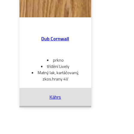
Dub Cornwall
prkno
třídění Lively
Matný lak, kartáčovaný,
zkos.hrany 4V
Kährs