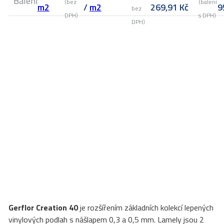
Balení
(bez
(balení
m2
/
m2
269,91
Kč
9
bez
DPH)
s DPH)
DPH)
Gerflor Creation 40
je rozšířením základních kolekcí lepených
vinylových podlah s nášlapem 0,3 a 0,5 mm. Lamely jsou 2