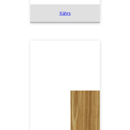
Kährs