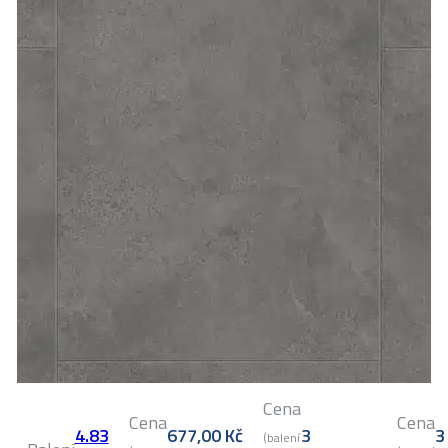
Cena
Cena
Cena
4.83
677,00
Kč
3
3
(balení