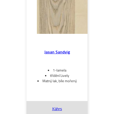
Jasan Sandvig
1-lamela
třídění Lively
Matný lak, bíle mořený
Kährs