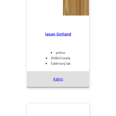
Jasan Gotland
prkno
třídění Lively
Saténový lak
Kährs