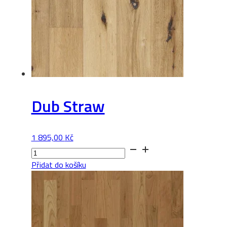
Dub Straw
1 895,00
Kč
Dub
Straw
Přidat do košíku
množství