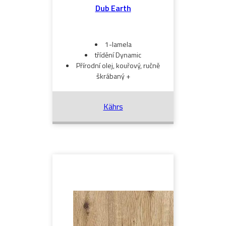
Dub Earth
1-lamela
třídění Dynamic
Přírodní olej, kouřový, ručně
škrábaný +
Kährs