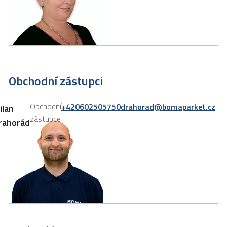
Obchodní zástupci
Obchodní
+420602505750
drahorad@bomaparket.cz
ilan
zástupce
rahorád