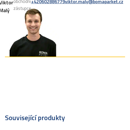
obchodní
+420602886779
viktor.maly@bomaparket.cz
Viktor
zástupce
Malý
Související produkty