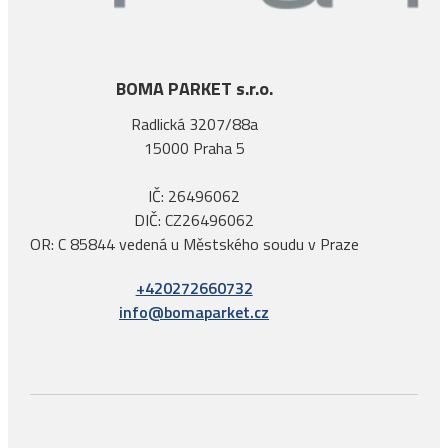
BOMA PARKET s.r.o.
Radlická 3207/88a
15000 Praha 5
IČ: 26496062
DIČ: CZ26496062
OR: C 85844 vedená u Městského soudu v Praze
+420272660732
info@bomaparket.cz