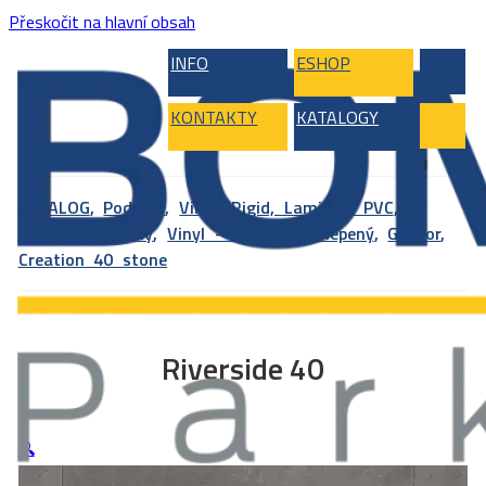
Přeskočit na hlavní obsah
INFO
ESHOP
KONTAKTY
KATALOGY
KATALOG
,
Podlahy
,
Vinyl, Rigid, Laminát, PVC
,
Vinylové podlahy
,
Vinyl – celoplošně lepený
,
Gerflor
,
Creation 40 stone
Riverside 40
🔍