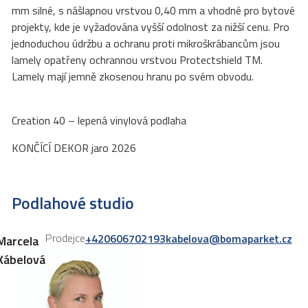
mm silné, s nášlapnou vrstvou 0,40 mm a vhodné pro bytové
projekty, kde je vyžadována vyšší odolnost za nižší cenu. Pro
jednoduchou údržbu a ochranu proti mikroškrábancům jsou
lamely opatřeny ochrannou vrstvou Protectshield TM.
Lamely mají jemně zkosenou hranu po svém obvodu.
Creation 40 – lepená vinylová podlaha
KONČÍCÍ DEKOR jaro 2026
Podlahové studio
Prodejce
+420606702193
kabelova@bomaparket.cz
Marcela
Kábelová