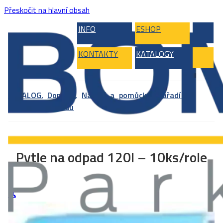
Přeskočit na hlavní obsah
INFO
ESHOP
KONTAKTY
KATALOGY
KATALOG
,
Doplňky
,
Nářadí a pomůcky
,
Nářadí na
přípravu podkladu
Pytle na odpad 120l – 10ks/role
🔍