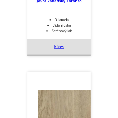
Javor kanadský Toronto
3-lamela
třídění Calm
Saténový lak
Kährs