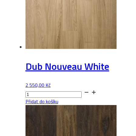
Dub Nouveau White
2 550,00
Kč
Dub
Nouveau
Přidat do košíku
White
množství