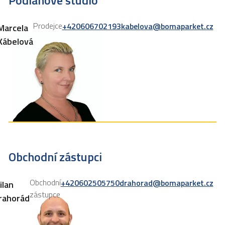
Podlahové studio
Prodejce
+420606702193
kabelova@bomaparket.cz
Marcela
Kábelová
Obchodní zástupci
Obchodní
+420602505750
drahorad@bomaparket.cz
ilan
zástupce
rahorád