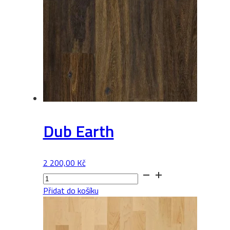
Dub Earth
2 200,00
Kč
Dub
Earth
Přidat do košíku
množství