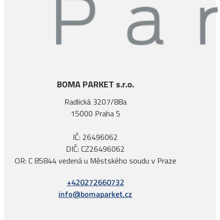
BOMA PARKET s.r.o.
Radlická 3207/88a
15000 Praha 5
IČ: 26496062
DIČ: CZ26496062
OR: C 85844 vedená u Městského soudu v Praze
+420272660732
info@bomaparket.cz