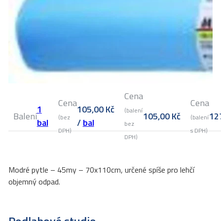
Cena
Cena
Cena
1
105,00
Kč
(balení
Balení
105,00
Kč
12
(bez
(balení
bal
/
bal
bez
DPH)
s DPH)
DPH)
Modré pytle – 45my – 70x110cm, určené spíše pro lehčí
objemný odpad.