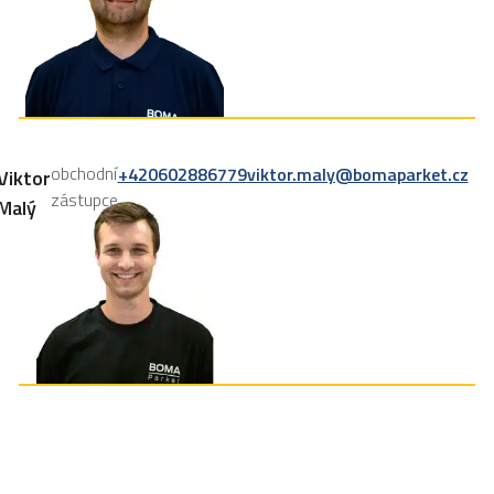
obchodní
+420602886779
viktor.maly@bomaparket.cz
Viktor
zástupce
Malý