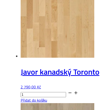
Javor kanadský Toronto
2 790,00
Kč
Javor
kanadský
Přidat do košíku
Toronto