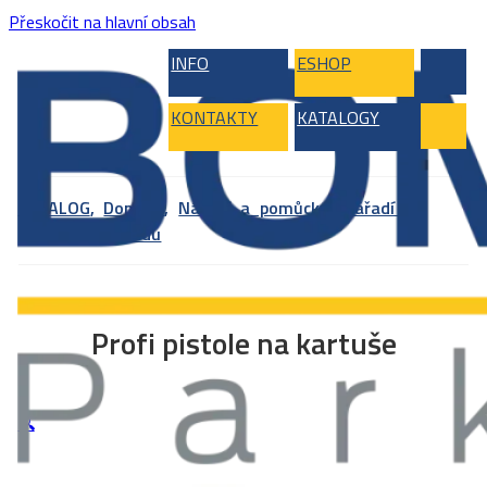
Přeskočit na hlavní obsah
INFO
ESHOP
KONTAKTY
KATALOGY
KATALOG
,
Doplňky
,
Nářadí a pomůcky
,
Nářadí na
přípravu podkladu
Profi pistole na kartuše
🔍