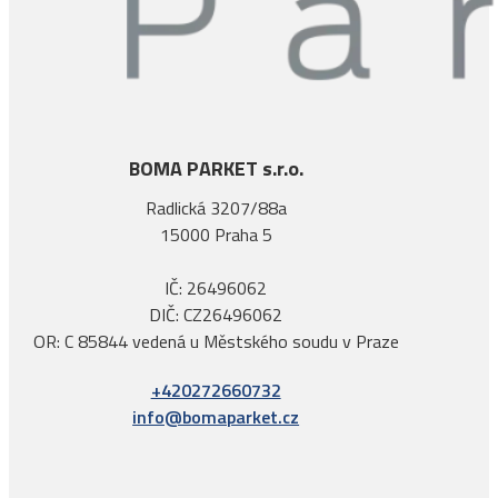
BOMA PARKET s.r.o.
Radlická 3207/88a
15000 Praha 5
IČ: 26496062
DIČ: CZ26496062
OR: C 85844 vedená u Městského soudu v Praze
+420272660732
info@bomaparket.cz