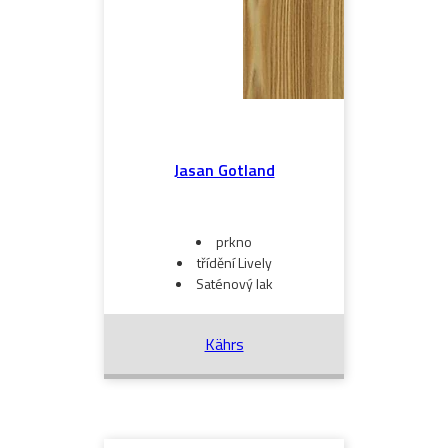
Jasan Gotland
prkno
třídění Lively
Saténový lak
Kährs