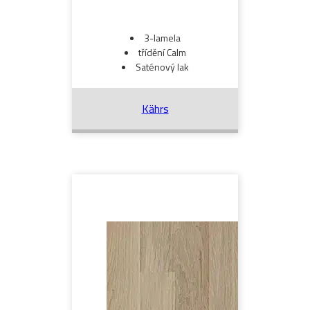
3-lamela
třídění Calm
Saténový lak
Kährs