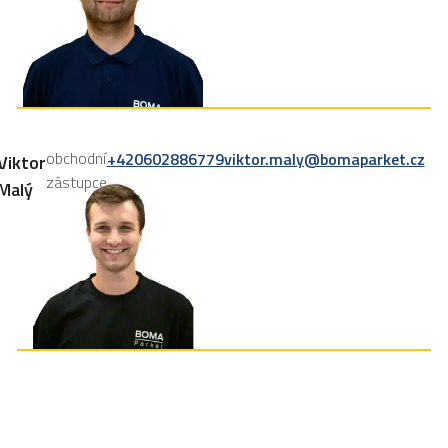
obchodní
+420602886779
viktor.maly@bomaparket.cz
Viktor
zástupce
Malý