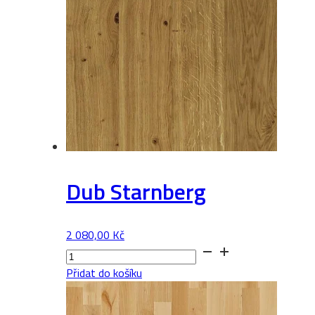
Dub Starnberg
2 080,00
Kč
Dub
Starnberg
Přidat do košíku
množství