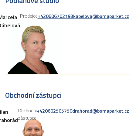
Podlahové studio
Prodejce
+420606702193
kabelova@bomaparket.cz
Marcela
Kábelová
Obchodní zástupci
Obchodní
+420602505750
drahorad@bomaparket.cz
ilan
zástupce
rahorád