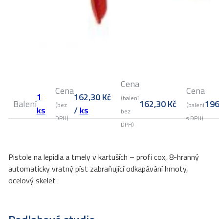
Cena
Cena
Cena
1
162,30
Kč
(balení
Balení
162,30
Kč
19
(bez
(balení
ks
/
ks
bez
DPH)
s DPH)
DPH)
Pistole na lepidla a tmely v kartuších – profi cox, 8-hranný
automaticky vratný píst zabraňující odkapávání hmoty,
ocelový skelet