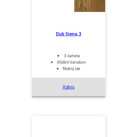
Dub Siena 3
3-lamela
třídění Variation
Matný lak
Kährs