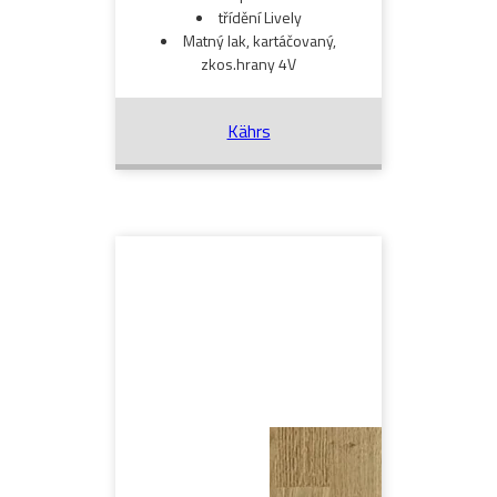
třídění Lively
Matný lak, kartáčovaný,
zkos.hrany 4V
Kährs