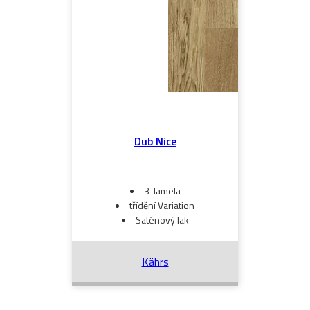
Dub Nice
3-lamela
třídění Variation
Saténový lak
Kährs