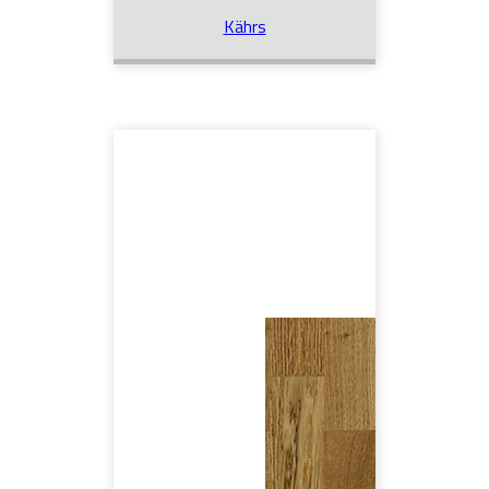
Kährs