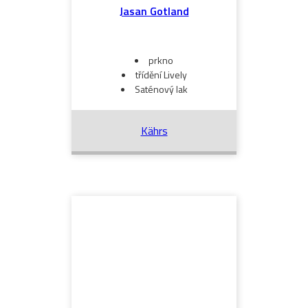
Jasan Gotland
prkno
třídění Lively
Saténový lak
Kährs