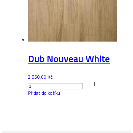
Dub Nouveau White
2 550,00
Kč
Dub
Nouveau
Přidat do košíku
White
množství