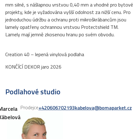
mm silné, s nášlapnou vrstvou 0,40 mm a vhodné pro bytové
projekty, kde je vyžadována vyšší odolnost za nižší cenu. Pro
jednoduchou údržbu a ochranu proti mikroškrábancům jsou
lamely opatřeny ochrannou vrstvou Protectshield TM.
Lamely mají jemně zkosenou hranu po svém obvodu.
Creation 40 – lepená vinylová podlaha
KONČÍCÍ DEKOR jaro 2026
Podlahové studio
Prodejce
+420606702193
kabelova@bomaparket.cz
Marcela
Kábelová