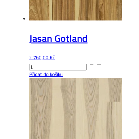
Jasan Gotland
2 760,00
Kč
Jasan
Gotland
Přidat do košíku
množství