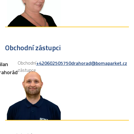
Obchodní zástupci
Obchodní
+420602505750
drahorad@bomaparket.cz
ilan
zástupce
rahorád