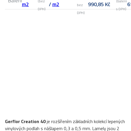
Balení
(bez
(balení
m2
/
m2
990,85
Kč
6
bez
DPH)
s DPH)
DPH)
Gerflor Creation 40
je rozšířením základních kolekcí lepených
vinylových podlah s nášlapem 0,3 a 0,5 mm. Lamely jsou 2