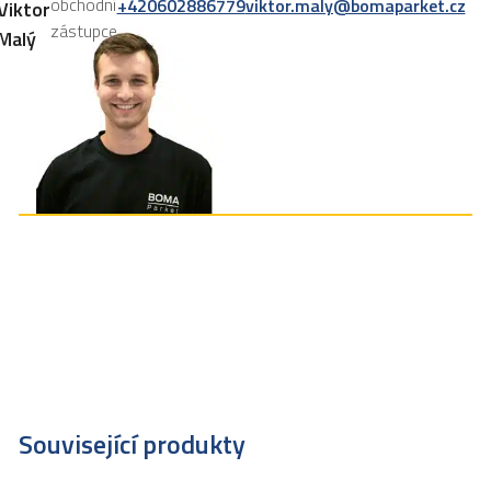
obchodní
+420602886779
viktor.maly@bomaparket.cz
Viktor
zástupce
Malý
Související produkty