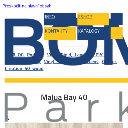
Přeskočit na hlavní obsah
INFO
ESHOP
KONTAKTY
KATALOGY
KATALOG
,
Podlahy
,
Vinyl, Rigid, Laminát, PVC
,
Vinylové podlahy
,
Vinyl – celoplošně lepený
,
Gerflor
,
Creation 40 wood
Malua Bay 40
🔍