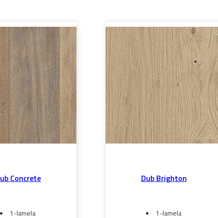
ub Concrete
Dub Brighton
1-lamela
1-lamela