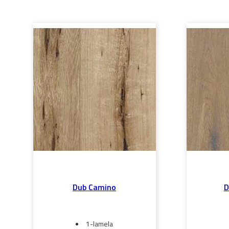
Dub Camino
D
1-lamela