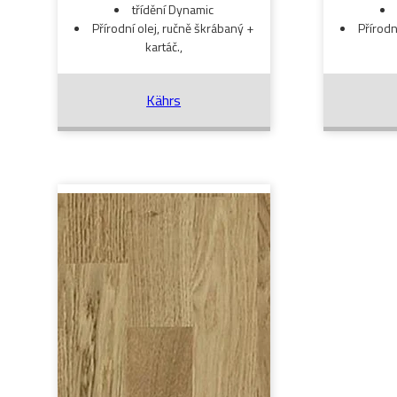
třídění Dynamic
Přírodní olej, ručně škrábaný +
Přírodn
kartáč.,
Kährs