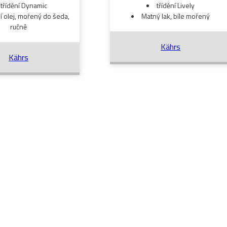
třídění Dynamic
třídění Lively
í olej, mořený do šeda,
Matný lak, bíle mořený
ručně
Kährs
Kährs