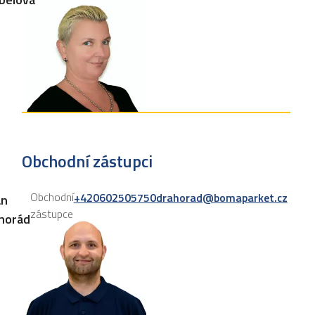
Obchodní zástupci
Obchodní
+420602505750
drahorad@bomaparket.cz
an
zástupce
horád