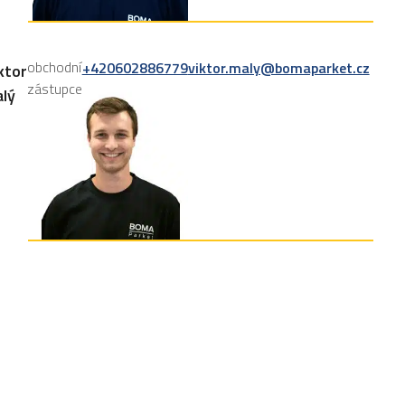
obchodní
+420602886779
viktor.maly@bomaparket.cz
ktor
zástupce
lý