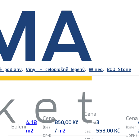
vé podlahy
,
Vinyl – celoplošně lepený
,
Wineo
,
800 Stone
Cena
Cena
Cena
4.18
850,00
Kč
3
(balení
Balení
(bez
(balení
m2
/
m2
553,00
Kč
bez
DPH)
s DPH)