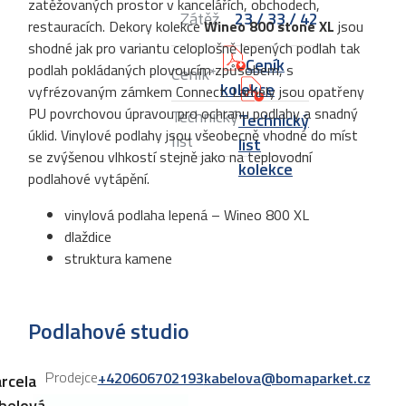
zatěžovaných prostor v kancelářích, obchodech,
Zátěž
23 / 33 / 42
restauracích. Dekory kolekce
Wineo 800
stone XL
jsou
shodné jak pro variantu celoplošně lepených podlah tak
Ceník
podlah pokládaných plovoucím způsobem, s
Ceník*
kolekce
vyfrézovaným zámkem Connect. Lamely jsou opatřeny
PU povrchovou úpravou pro ochranu podlahy a snadný
Technický
Technický
úklid. Vinylové podlahy jsou všeobecně vhodné do míst
list
list
se zvýšenou vlhkostí stejně jako na teplovodní
kolekce
podlahové vytápění.
vinylová podlaha lepená – Wineo 800 XL
dlaždice
struktura kamene
Podlahové studio
Prodejce
+420606702193
kabelova@bomaparket.cz
rcela
belová