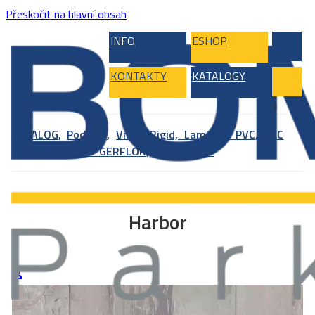
Přeskočit na hlavní obsah
INFO
ESHOP
KONTAKTY
KATALOGY
KATALOG
,
Podlahy
,
Vinyl, Rigid, Laminát, PVC
,
PVC
podlahy
,
PVC – GERFLOR
,
DesignTime
Harbor
🔍