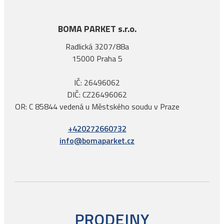
BOMA PARKET s.r.o.
Radlická 3207/88a
15000 Praha 5
IČ: 26496062
DIČ: CZ26496062
OR: C 85844 vedená u Městského soudu v Praze
+420272660732
info@bomaparket.cz
PRODEJNY