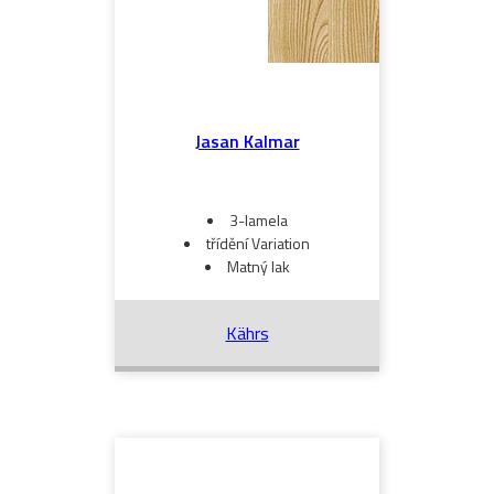
Jasan Kalmar
3-lamela
třídění Variation
Matný lak
Kährs