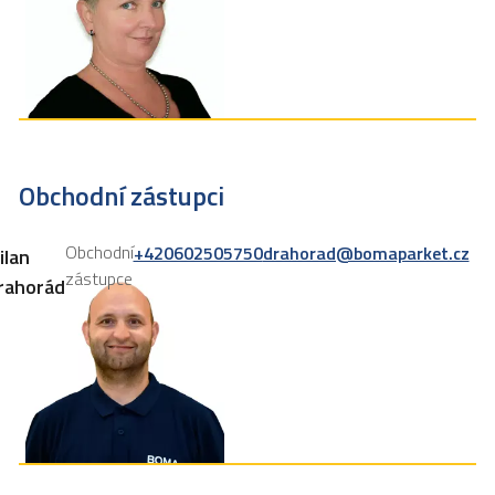
Obchodní zástupci
Obchodní
+420602505750
drahorad@bomaparket.cz
ilan
zástupce
rahorád