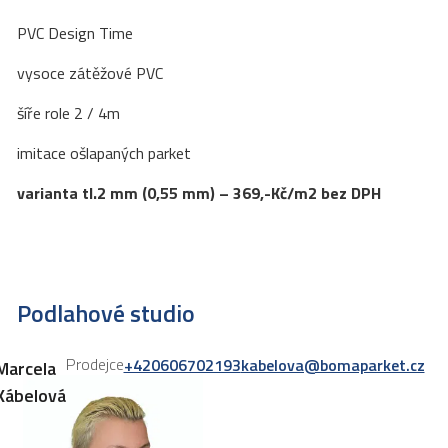
PVC Design Time
vysoce zátěžové PVC
šíře role 2 / 4m
imitace ošlapaných parket
varianta tl.2 mm (0,55 mm) – 369,-Kč/m2 bez DPH
Podlahové studio
Prodejce
+420606702193
kabelova@bomaparket.cz
Marcela
Kábelová