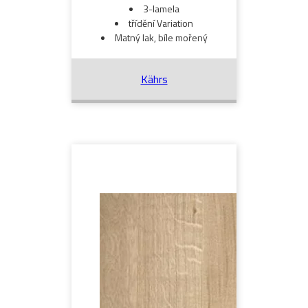
3-lamela
třídění Variation
Matný lak, bíle mořený
Kährs