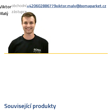
obchodní
+420602886779
viktor.maly@bomaparket.cz
Viktor
zástupce
Malý
Související produkty