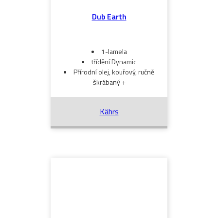
Dub Earth
1-lamela
třídění Dynamic
Přírodní olej, kouřový, ručně
škrábaný +
Kährs