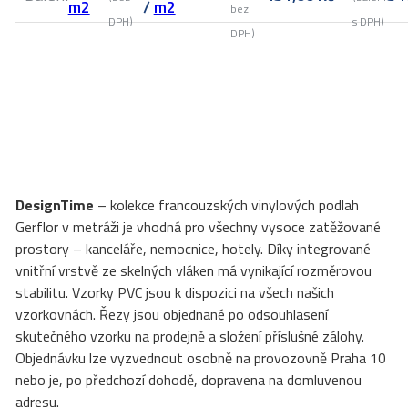
m2
/
m2
bez
DPH)
s DPH)
DPH)
DesignTime
– kolekce francouzských vinylových podlah
Gerflor v metráži je vhodná pro všechny vysoce zatěžované
prostory – kanceláře, nemocnice, hotely. Díky integrované
vnitřní vrstvě ze skelných vláken má vynikající rozměrovou
stabilitu. Vzorky PVC jsou k dispozici na všech našich
vzorkovnách. Řezy jsou objednané po odsouhlasení
skutečného vzorku na prodejně a složení příslušné zálohy.
Objednávku lze vyzvednout osobně na provozovně Praha 10
nebo je, po předchozí dohodě, dopravena na domluvenou
adresu.