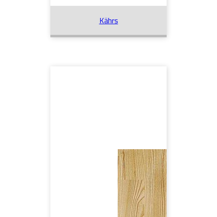
Kährs