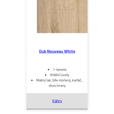
Dub Nouveau White
1-lamela
třídění Lively
Matný lak, bíle mořený, kartáč.,
zkos.hrany
Kährs