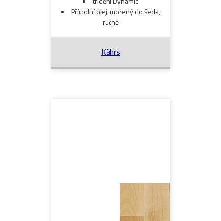
třídění Dynamic
Přírodní olej, mořený do šeda,
ručně
Kährs