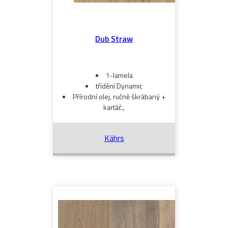
Dub Straw
1-lamela
třídění Dynamic
Přírodní olej, ručně škrábaný +
kartáč.,
Kährs