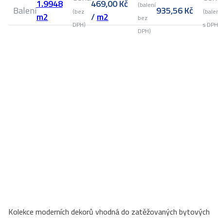
1.9948
469,00
Kč
(balení
Balení
935,56
Kč
(bez
(bale
m2
/
m2
bez
DPH)
s DPH
DPH)
Kolekce moderních dekorů vhodná do zatěžovaných bytových