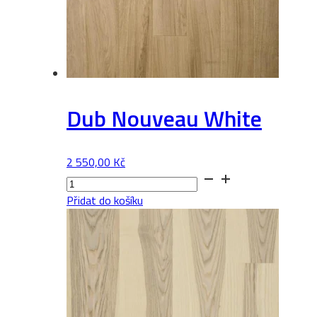
Dub Nouveau White
2 550,00
Kč
Dub
Nouveau
Přidat do košíku
White
množství