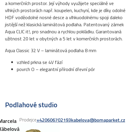
a komerčních prostor. Její výhody využijete speciálně ve
vlhkých prostorách např. koupelen, kuchyní, kde je díky odolné
HDF voděodolné nosné desce a vlhkuodolnému spoji daleko
jistější než klasická laminátová podlaha. Patentovaný zámek
Aqua CLIC it!, pro snadnou a rychlou pokládku. Garantovaná
užitnost 20 let v obytných a 5 let v komerčních prostorách.
Aqua Classic 32 V – laminátová podlaha 8 mm
vzhled prkna se 4V fází
povrch O – elegantní přírodní dřevní pór
Podlahové studio
Prodejce
+420606702193
kabelova@bomaparket.cz
Marcela
Kábelová