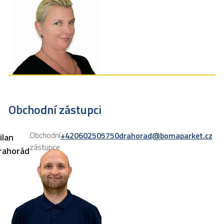
Obchodní zástupci
Obchodní
+420602505750
drahorad@bomaparket.cz
ilan
zástupce
rahorád