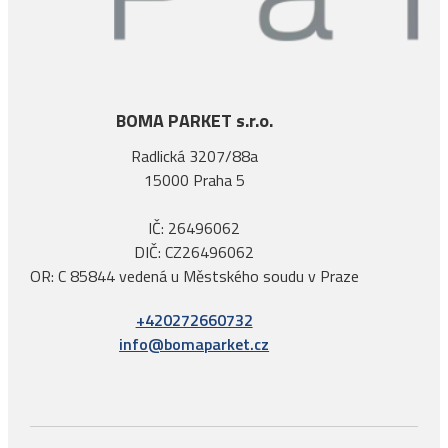
BOMA PARKET s.r.o.
Radlická 3207/88a
15000 Praha 5
IČ: 26496062
DIČ: CZ26496062
OR: C 85844 vedená u Městského soudu v Praze
+420272660732
info@bomaparket.cz