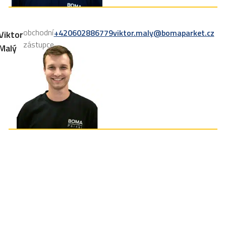
obchodní
+420602886779
viktor.maly@bomaparket.cz
Viktor
zástupce
Malý