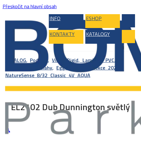
Přeskočit na hlavní obsah
INFO
ESHOP
KONTAKTY
KATALOGY
KATALOG
,
Podlahy
,
Vinyl, Rigid, Laminát, PVC
,
Laminátové podlahy
,
Egger
,
Egger kolekce 2025
,
NatureSense 8/32 Classic 4V AQUA
EL2102 Dub Dunnington světlý
🔍