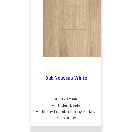
Dub Nouveau White
1-lamela
třídění Lively
Matný lak, bíle mořený, kartáč.,
zkos.hrany