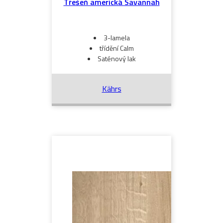
Třešeň americká Savannah
3-lamela
třídění Calm
Saténový lak
Kährs