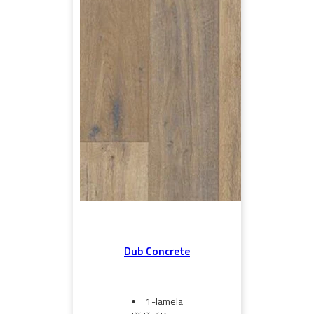
Dub Concrete
1-lamela