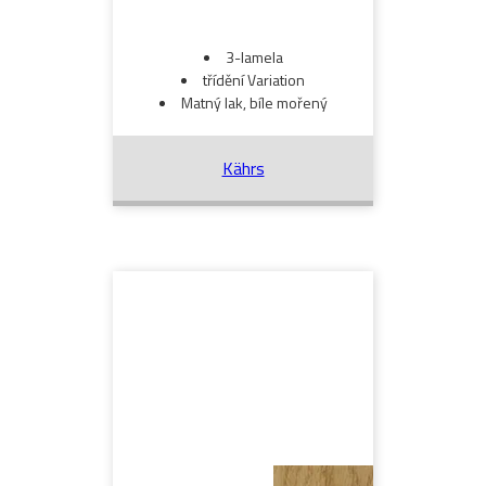
3-lamela
třídění Variation
Matný lak, bíle mořený
Kährs