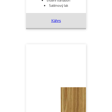
třídění Variation
Saténový lak
Kährs