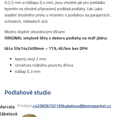
tl.2,5 mm a nášlapu 0,4 mm, jsou vhodné jak pro pokládku
lepením na vhodně připravený podklad podlahy, tak i jako
sladění shodného prvku v interiéru s podlahou na parapetech,
schodech, obkladech atd.
Možno doplnit obvodovými lištami
ORIGINAL vinylové lišty v dekoru podlahy na mdf jádru:
lišta 50x14x2400mm – 119,-Kč/bm bez DPH
lepený vinyl 2 mm
struktura reálného povrchu dřeva
nášlap 0,3 mm
Podlahové studio
Prodejce
+420606702193
kabelova@bomaparket.cz
Marcela
Kábelová