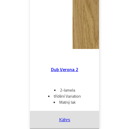
Dub Verona 2
2-lamela
třídění Variation
Matný lak
Kährs