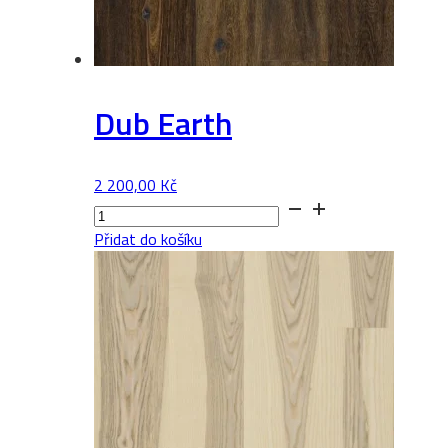
Dub Earth
2 200,00
Kč
Dub
Earth
Přidat do košíku
množství