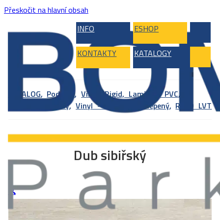
Přeskočit na hlavní obsah
INFO
ESHOP
KONTAKTY
KATALOGY
KATALOG
,
Podlahy
,
Vinyl, Rigid, Laminát, PVC
,
Vinylové podlahy
,
Vinyl – celoplošně lepený
,
RIGID LVT
Dub sibiřský
🔍