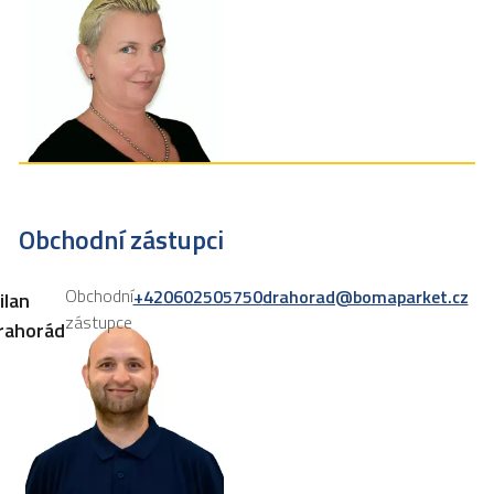
Obchodní zástupci
Obchodní
+420602505750
drahorad@bomaparket.cz
ilan
zástupce
rahorád