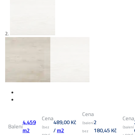
Cena
Cena
Cena
4.459
489,00
Kč
2
(balení
Balení
(bez
(balení
m2
/
m2
180,45
Kč
bez