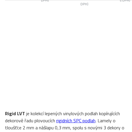
DPH)
s DPH)
DPH)
Rigid LVT
je kolekcí lepených vinylových podlah kopírujících
dekorově řadu plovoucích
rigidních SPC podlah
. Lamely o
tloušťce 2 mm a nášlapu 0,3 mm, spolu s novými 3 dekory o