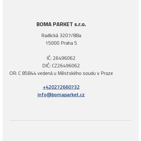
BOMA PARKET s.r.o.
Radlická 3207/88a
15000 Praha 5
IČ: 26496062
DIČ: CZ26496062
OR: C 85844 vedená u Městského soudu v Praze
+420272660732
info@bomaparket.cz