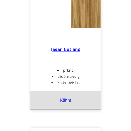
Jasan Gotland
prkno
třídění Lively
Saténový lak
Kährs