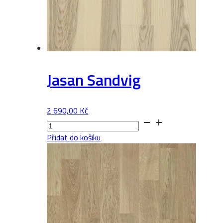
Jasan Sandvig
2 690,00
Kč
Jasan
Sandvig
Přidat do košíku
množství