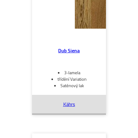
Dub Siena
3-lamela
třídění Variation
Saténový lak
Kährs