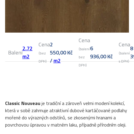
Cena
Cena
2
Cena
2.72
6
8
(balení
Balení
550,00
Kč
(bez
(balení
m2
936,00
Kč
3
bez
/
m2
DPH)
s DPH)
DPH)
Classic Nouveau
je tradiční a zároveň velmi modení kolekcí,
která v sobě zahrnuje atraktivní dubové kartáčované podlahy
mořené do výrazných odstínů, se zkosenými hranami a
povrchovou úpravou v matném laku, případně přírodním oleji.