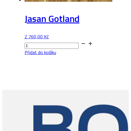
Jasan Gotland
2 760,00
Kč
Jasan
Gotland
Přidat do košíku
množství