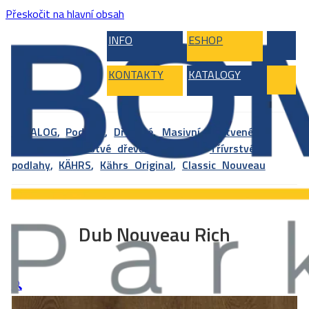
Přeskočit na hlavní obsah
INFO
ESHOP
KONTAKTY
KATALOGY
KATALOG
,
Podlahy
,
Dřevěné, Masivní, Vrstvené,
Bambus
,
Vícevrstvé dřevěné podlahy
,
Třívrstvé
podlahy
,
KÄHRS
,
Kährs Original
,
Classic Nouveau
Dub Nouveau Rich
🔍