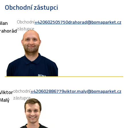
Obchodní zástupci
Obchodní
+420602505750
drahorad@bomaparket.cz
ilan
zástupce
rahorád
obchodní
+420602886779
viktor.maly@bomaparket.cz
Viktor
zástupce
Malý