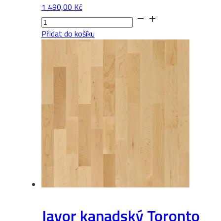
1 490,00
Kč
Jasan
Skagen
Přidat do košíku
množství
Javor kanadský Toronto