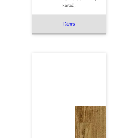
kartáč.,
Kährs