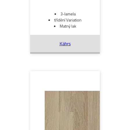
3-lamela
třídění Variation
Matný lak
Kährs