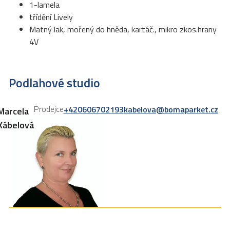
1-lamela
třídění Lively
Matný lak, mořený do hněda, kartáč., mikro zkos.hrany
4V
Podlahové studio
Prodejce
+420606702193
kabelova@bomaparket.cz
Marcela
Kábelová