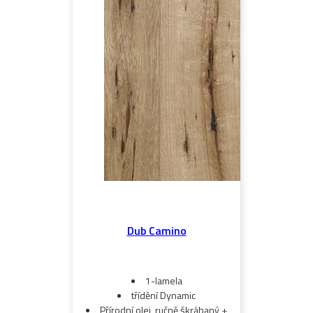
Dub Camino
1-lamela
třídění Dynamic
Přírodní olej, ručně škrábaný +