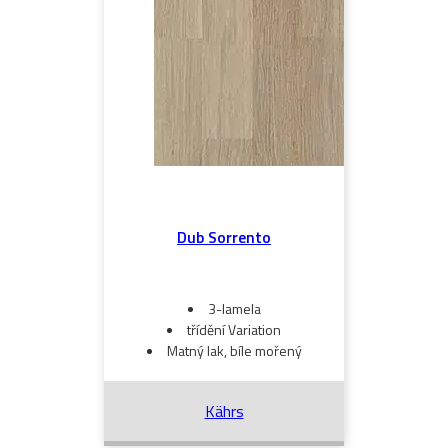
Dub Sorrento
3-lamela
třídění Variation
Matný lak, bíle mořený
Kährs