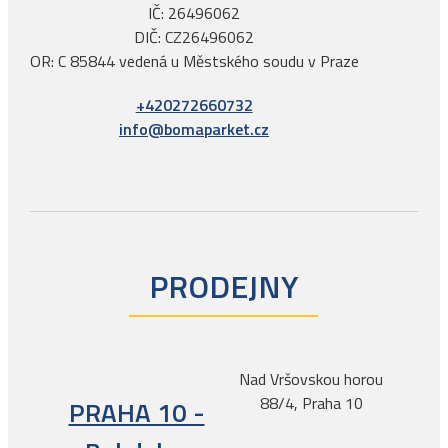
IČ: 26496062
DIČ: CZ26496062
OR: C 85844 vedená u Městského soudu v Praze
+420272660732
info@bomaparket.cz
PRODEJNY
Nad Vršovskou horou
88/4, Praha 10
PRAHA 10 -