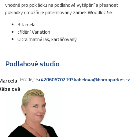
vhodné pro pokládku na podlahové vytápění a přesnost
pokládky umožňuje patentovaný zámek Woodloc 5S.
3-lamela
třídění Variation
Ultra matný lak, kartáčovaný
Podlahové studio
Prodejce
+420606702193
kabelova@bomaparket.cz
Marcela
Kábelová