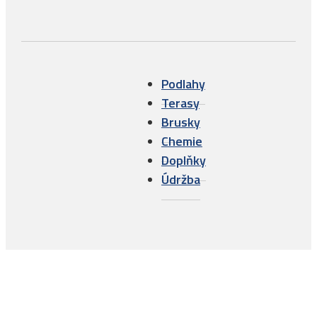
Podlahy
Terasy
Brusky
Chemie
Doplňky
Údržba