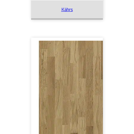
Kährs