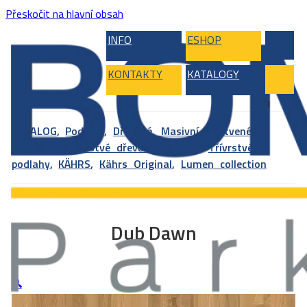
Přeskočit na hlavní obsah
INFO
ESHOP
KONTAKTY
KATALOGY
KATALOG
,
Podlahy
,
Dřevěné, Masivní, Vrstvené,
Bambus
,
Vícevrstvé dřevěné podlahy
,
Třívrstvé
podlahy
,
KÄHRS
,
Kährs Original
,
Lumen collection
Dub Dawn
🔍