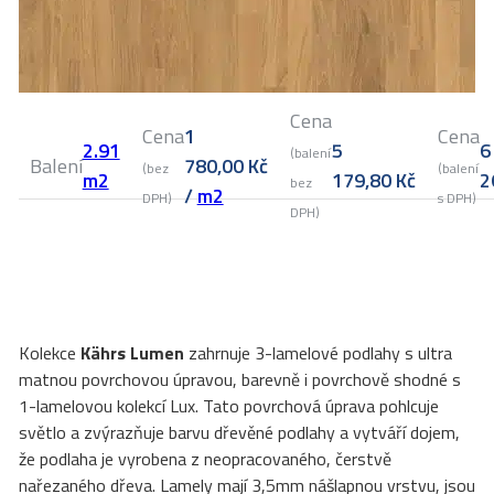
Cena
Cena
1
Cena
2.91
5
6
(balení
Balení
780,00
Kč
(bez
(balení
m2
179,80
Kč
2
bez
/
m2
DPH)
s DPH)
DPH)
Kolekce
Kährs Lumen
zahrnuje 3-lamelové podlahy s ultra
matnou povrchovou úpravou, barevně i povrchově shodné s
1-lamelovou kolekcí Lux. Tato povrchová úprava pohlcuje
světlo a zvýrazňuje barvu dřevěné podlahy a vytváří dojem,
že podlaha je vyrobena z neopracovaného, čerstvě
nařezaného dřeva. Lamely mají 3,5mm nášlapnou vrstvu, jsou