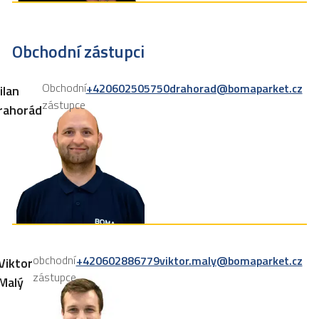
Obchodní zástupci
Obchodní
+420602505750
drahorad@bomaparket.cz
ilan
zástupce
rahorád
obchodní
+420602886779
viktor.maly@bomaparket.cz
Viktor
zástupce
Malý