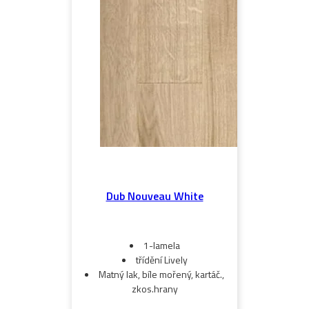
Dub Nouveau White
1-lamela
třídění Lively
Matný lak, bíle mořený, kartáč.,
zkos.hrany