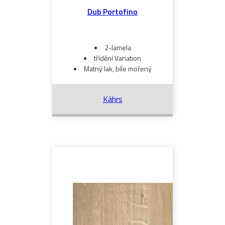
Dub Portofino
2-lamela
třídění Variation
Matný lak, bíle mořený
Kährs