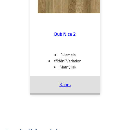
Dub Nice 2
3-lamela
třídění Variation
Matný lak
Kährs