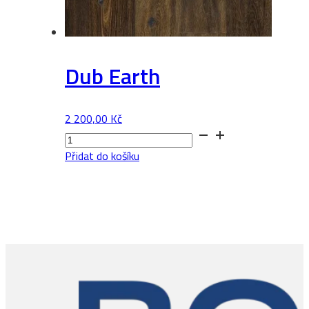
Dub Earth
2 200,00
Kč
Dub
Earth
Přidat do košíku
množství