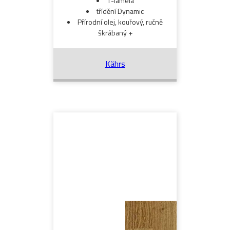
1-lamela
třídění Dynamic
Přírodní olej, kouřový, ručně
škrábaný +
Kährs