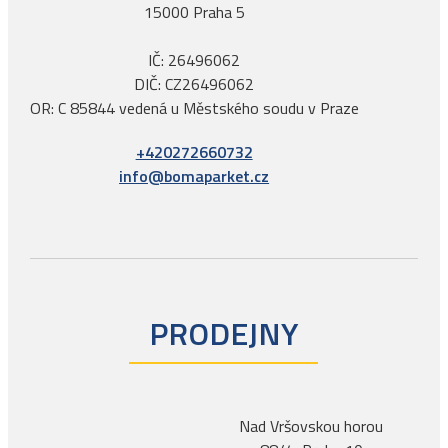
15000 Praha 5
IČ: 26496062
DIČ: CZ26496062
OR: C 85844 vedená u Městského soudu v Praze
+420272660732
info@bomaparket.cz
PRODEJNY
Nad Vršovskou horou