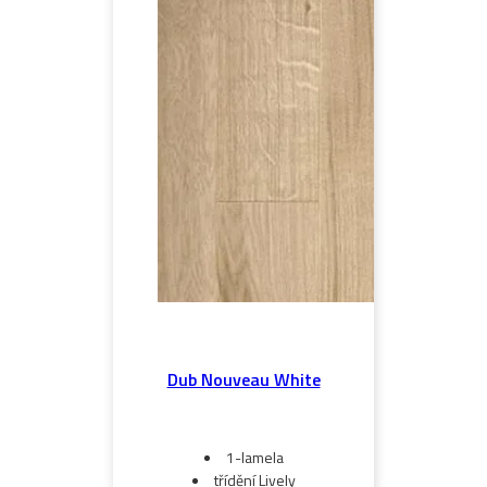
Dub Nouveau White
1-lamela
třídění Lively