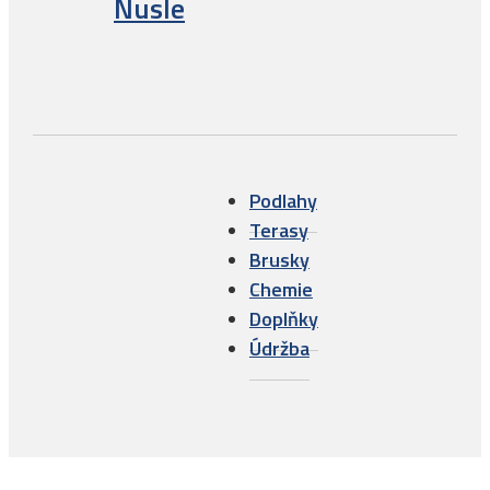
Nusle
Podlahy
Terasy
Brusky
Chemie
Doplňky
Údržba