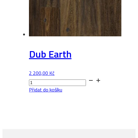
Dub Earth
2 200,00
Kč
Dub
Earth
Přidat do košíku
množství