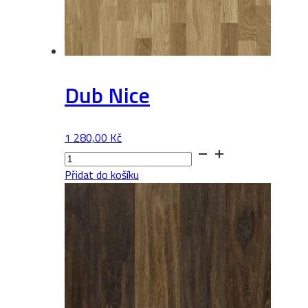
Dub Nice
1 280,00
Kč
Dub
Nice
Přidat do košíku
množství