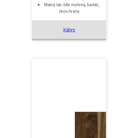
Matný lak, bíle mořený, kartáč.,
zkos.hrany
Kährs