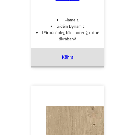
1-lamela
třídění Dynamic
Přírodní olej, bíle mořený, ručně
škrábaný
Kährs