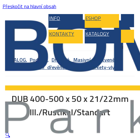
Přeskočit na hlavní obsah
INFO
ESHOP
KONTAKTY
KATALOGY
KATALOG
,
Podlahy
,
Dřevěné, Masivní, Vrstvené,
Bambus
,
Masivní dřevěné podlahy
,
Parkety-vlysy
DUB 400-500 x 50 x 21/22mm
III./Rustikal/Standart
🔍