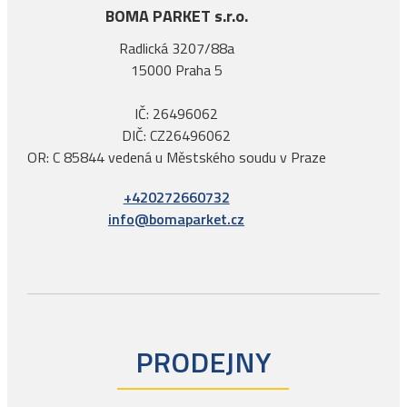
BOMA PARKET s.r.o.
Radlická 3207/88a
15000 Praha 5
IČ: 26496062
DIČ: CZ26496062
OR: C 85844 vedená u Městského soudu v Praze
+420272660732
info@bomaparket.cz
PRODEJNY