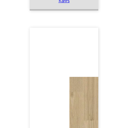
Kährs