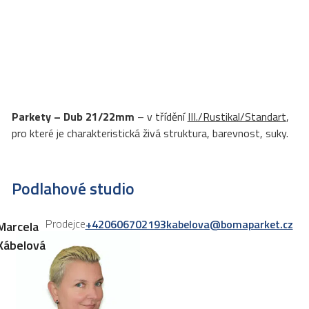
Parkety – Dub 21/22mm
– v třídění
III./Rustikal/Standart
,
pro které je charakteristická živá struktura, barevnost, suky.
Podlahové studio
Prodejce
+420606702193
kabelova@bomaparket.cz
Marcela
Kábelová