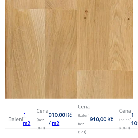
Cena
Cena
Cena
1
910,00
Kč
1
(balení
Balení
910,00
Kč
(bez
(balení
m2
/
m2
10
bez
DPH)
s DPH)
DPH)