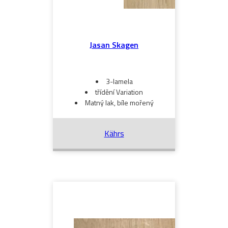
Jasan Skagen
3-lamela
třídění Variation
Matný lak, bíle mořený
Kährs