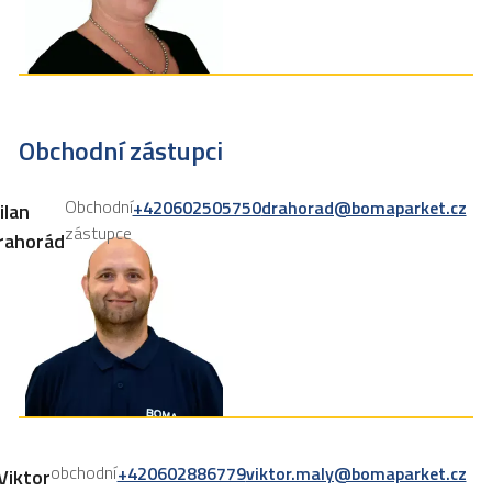
Obchodní zástupci
Obchodní
+420602505750
drahorad@bomaparket.cz
ilan
zástupce
rahorád
obchodní
+420602886779
viktor.maly@bomaparket.cz
Viktor