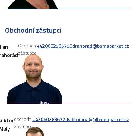
Obchodní zástupci
Obchodní
+420602505750
drahorad@bomaparket.cz
ilan
zástupce
rahorád
obchodní
+420602886779
viktor.maly@bomaparket.cz
Viktor
zástupce
Malý