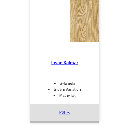
Jasan Kalmar
3-lamela
třídění Variation
Matný lak
Kährs