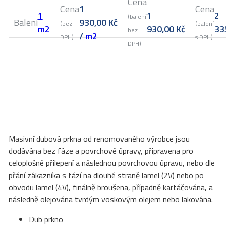
Cena
Cena
1
Cena
1
1
2
(balení
Balení
930,00
Kč
(bez
(balení
m2
930,00
Kč
33
bez
/
m2
DPH)
s DPH)
DPH)
Masivní dubová prkna od renomovaného výrobce jsou
dodávána bez fáze a povrchové úpravy, připravena pro
celoplošné přilepení a následnou povrchovou úpravu, nebo dle
přání zákazníka s fází na dlouhé straně lamel (2V) nebo po
obvodu lamel (4V), finálně broušena, případně kartáčována, a
následně olejována tvrdým voskovým olejem nebo lakována.
Dub prkno