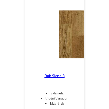
Dub Siena 3
3-lamela
třídění Variation
Matný lak