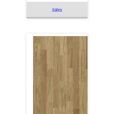
Kährs