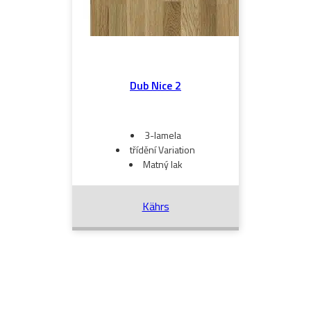
Dub Nice 2
3-lamela
třídění Variation
Matný lak
Kährs