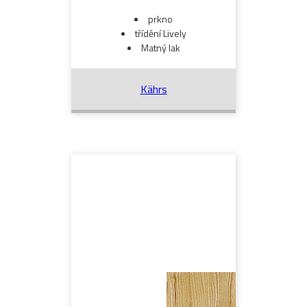
prkno
třídění Lively
Matný lak
Kährs