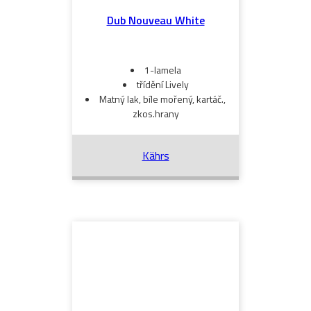
Dub Nouveau White
1-lamela
třídění Lively
Matný lak, bíle mořený, kartáč.,
zkos.hrany
Kährs