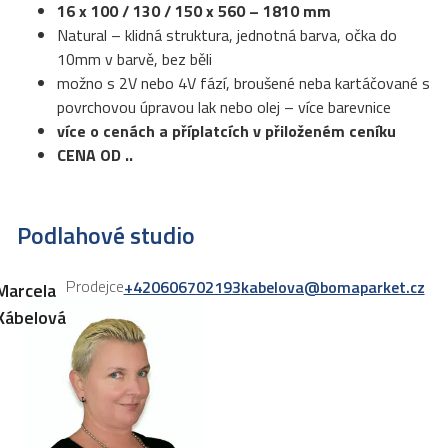
16 x 100 / 130 / 150 x 560 – 1810 mm
Natural – klidná struktura, jednotná barva, očka do
10mm v barvě, bez běli
možno s 2V nebo 4V fází, broušené neba kartáčované s
povrchovou úpravou lak nebo olej – více barevnice
více o cenách a příplatcích v přiloženém ceníku
CENA OD ..
Podlahové studio
Prodejce
+420606702193
kabelova@bomaparket.cz
Marcela
Kábelová