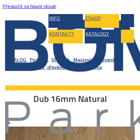
Přeskočit na hlavní obsah
INFO
ESHOP
KONTAKTY
KATALOGY
KATALOG
,
Podlahy
,
Dřevěné, Masivní, Vrstvené,
Bambus
,
Masivní dřevěné podlahy
,
Prkna
Dub 16mm Natural
🔍