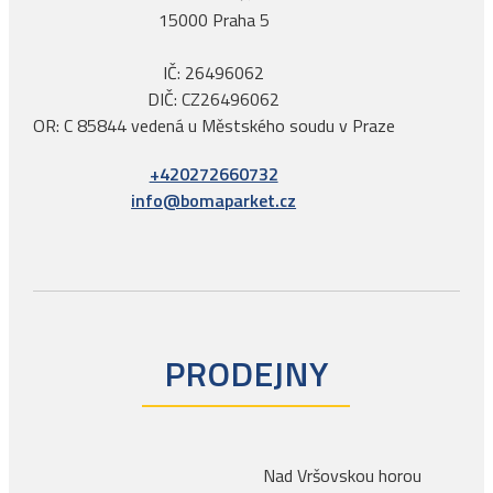
15000 Praha 5
IČ: 26496062
DIČ: CZ26496062
OR: C 85844 vedená u Městského soudu v Praze
+420272660732
info@bomaparket.cz
PRODEJNY
Nad Vršovskou horou