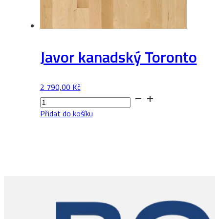
Javor kanadský Toronto
2 790,00
Kč
Javor
kanadský
Přidat do košíku
Toronto
množství