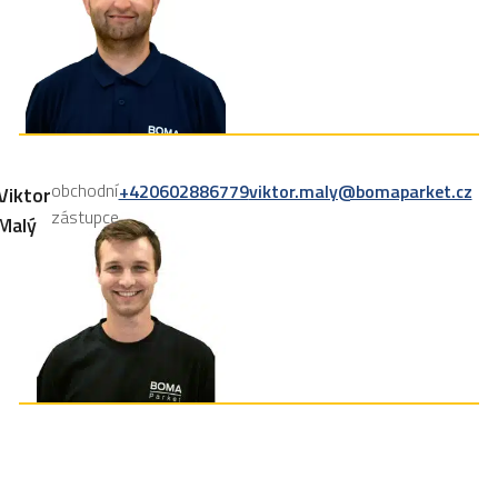
obchodní
+420602886779
viktor.maly@bomaparket.cz
Viktor
zástupce
Malý