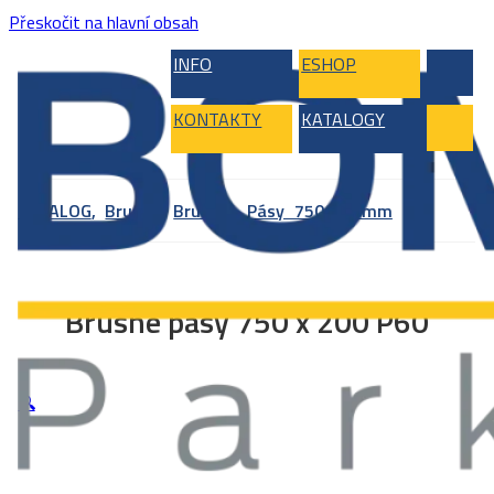
Přeskočit na hlavní obsah
INFO
ESHOP
KONTAKTY
KATALOGY
KATALOG
,
Brusky
,
Brusivo
,
Pásy 750x200mm
Brusné pásy 750 x 200 P60
🔍