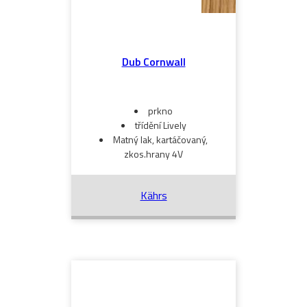
Dub Cornwall
prkno
třídění Lively
Matný lak, kartáčovaný,
zkos.hrany 4V
Kährs