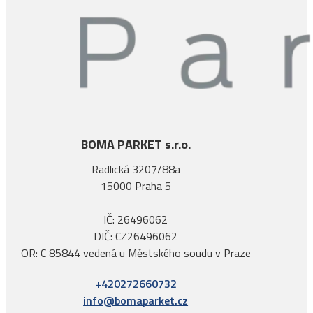
BOMA PARKET s.r.o.
Radlická 3207/88a
15000 Praha 5
IČ: 26496062
DIČ: CZ26496062
OR: C 85844 vedená u Městského soudu v Praze
+420272660732
info@bomaparket.cz