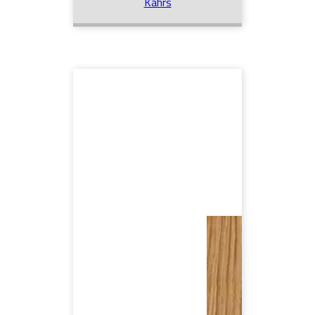
Kährs