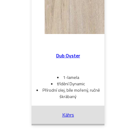
Dub Oyster
1-lamela
třídění Dynamic
Přírodní olej, bíle mořený, ručně
škrábaný
Kährs