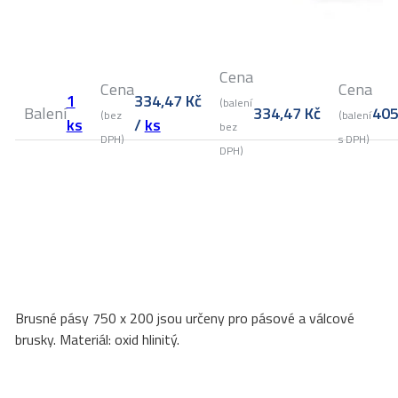
Cena
Cena
Cena
1
334,47
Kč
(balení
Balení
334,47
Kč
40
(bez
(balení
ks
/
ks
bez
DPH)
s DPH)
DPH)
Brusné pásy 750 x 200 jsou určeny pro pásové a válcové
brusky. Materiál: oxid hlinitý.