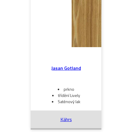
Jasan Gotland
prkno
třídění Lively
Saténový lak
Kährs