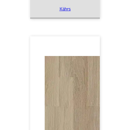
Kährs