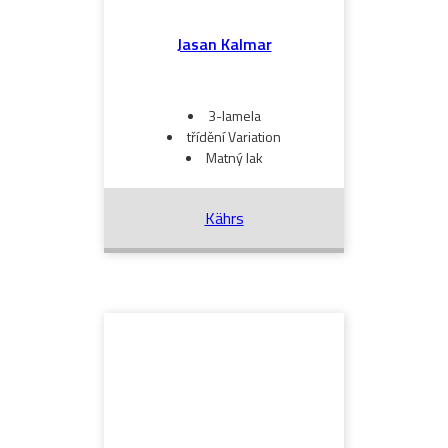
Jasan Kalmar
3-lamela
třídění Variation
Matný lak
Kährs