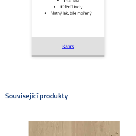
1-lamela
třídění Lively
Matný lak, bíle mořený
Kährs
Související produkty