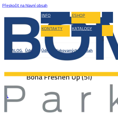
Přeskočit na hlavní obsah
INFO
ESHOP
KONTAKTY
KATALOGY
KATALOG
,
Údržba
,
Údržba lakovaných podlah
Bona Freshen Up (5l)
🔍