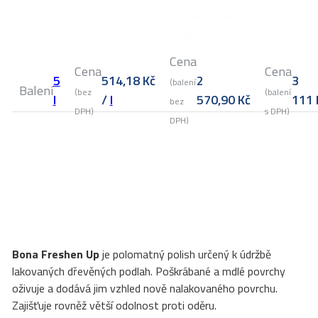
Cena
Cena
Cena
5
514,18
Kč
2
3
(balení
Balení
(bez
(balení
l
/
l
570,90
Kč
111
bez
DPH)
s DPH)
DPH)
Bona Freshen Up
je polomatný polish určený k údržbě
lakovaných dřevěných podlah. Poškrábané a mdlé povrchy
oživuje a dodává jim vzhled nově nalakovaného povrchu.
Zajišťuje rovněž větší odolnost proti oděru.