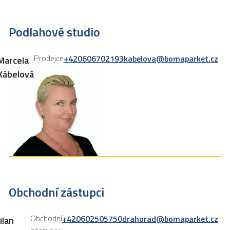
Podlahové studio
Prodejce
+420606702193
kabelova@bomaparket.cz
Marcela
Kábelová
Obchodní zástupci
Obchodní
+420602505750
drahorad@bomaparket.cz
ilan