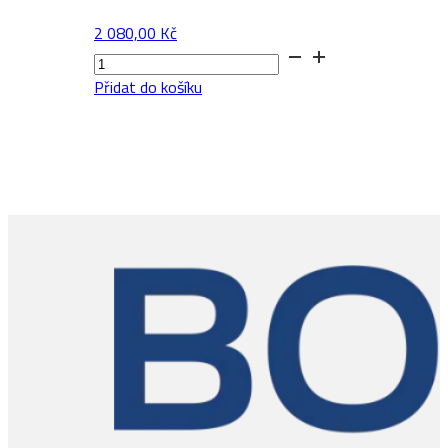
2 080,00
Kč
Dub
Starnberg
Přidat do košíku
množství