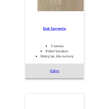
Dub Sorrento
3-lamela
třídění Variation
Matný lak, bíle mořený
Kährs