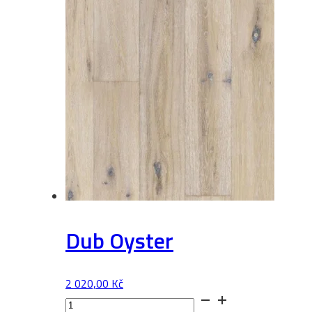
Dub Oyster
2 020,00
Kč
Dub