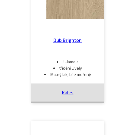
Dub Brighton
1-lamela
třídění Lively
Matný lak, bíle mořený
Kährs