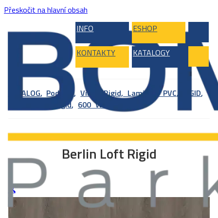
Přeskočit na hlavní obsah
INFO
ESHOP
KONTAKTY
KATALOGY
KATALOG
,
Podlahy
,
Vinyl, Rigid, Laminát, PVC
,
RIGID
,
WINEO 600 Rigid
,
600 Wood XL clic
Berlin Loft Rigid
🔍