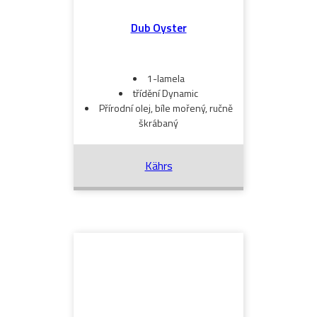
Dub Oyster
1-lamela
třídění Dynamic
Přírodní olej, bíle mořený, ručně
škrábaný
Kährs