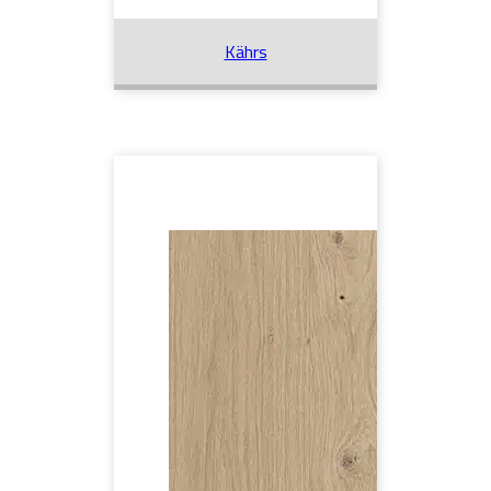
Kährs