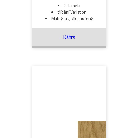
3-lamela
třídění Variation
Matný lak, bíle mořený
Kährs