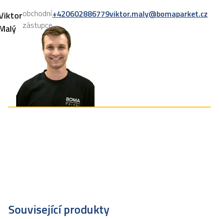
obchodní
+420602886779
viktor.maly@bomaparket.cz
Viktor
zástupce
Malý
Související produkty