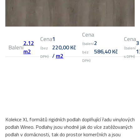
Cena
Cena
1
Cena
2.12
2
3
(balení
Balení
220,00
Kč
(bez
(balení
m2
586,40
Kč
1
bez
/
m2
DPH)
s DPH)
DPH)
Kolekce XL formátů rigidních podlah doplňující řadu vinylových
podlah Wineo. Podlahy jsou vhodné jak do více zatěžovaných
podlah v domácnosti, tak do prostor komerčních a jsou