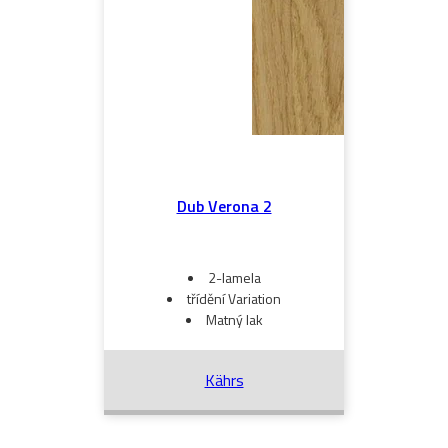
Dub Verona 2
2-lamela
třídění Variation
Matný lak
Kährs