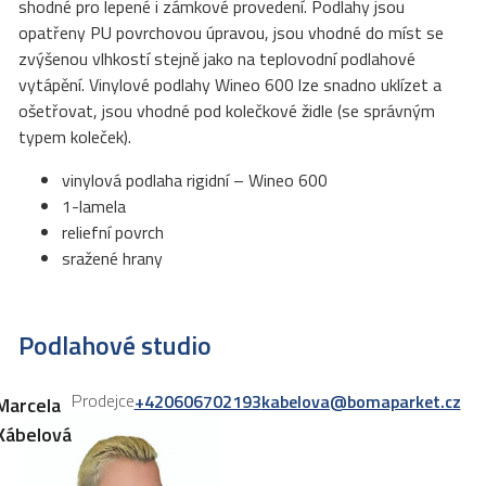
shodné pro lepené i zámkové provedení. Podlahy jsou
opatřeny PU povrchovou úpravou, jsou vhodné do míst se
zvýšenou vlhkostí stejně jako na teplovodní podlahové
vytápění. Vinylové podlahy Wineo 600 lze snadno uklízet a
ošetřovat, jsou vhodné pod kolečkové židle (se správným
typem koleček).
vinylová podlaha rigidní – Wineo 600
1-lamela
reliefní povrch
sražené hrany
Podlahové studio
Prodejce
+420606702193
kabelova@bomaparket.cz
Marcela
Kábelová