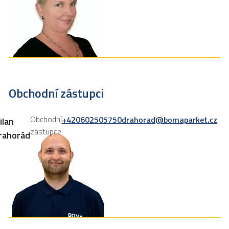
Obchodní zástupci
Obchodní
+420602505750
drahorad@bomaparket.cz
ilan
zástupce
rahorád