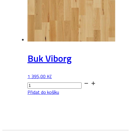
Buk Viborg
1 395,00
Kč
Buk
Viborg
Přidat do košíku
množství