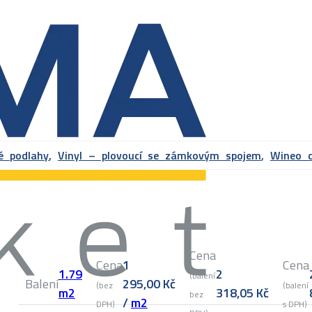
vé podlahy
,
Vinyl – plovoucí se zámkovým spojem
,
Wineo c
Cena
Cena
1
Cena
1.79
2
(balení
Balení
295,00
Kč
(bez
(balení
m2
318,05
Kč
bez
/
m2
DPH)
s DPH)