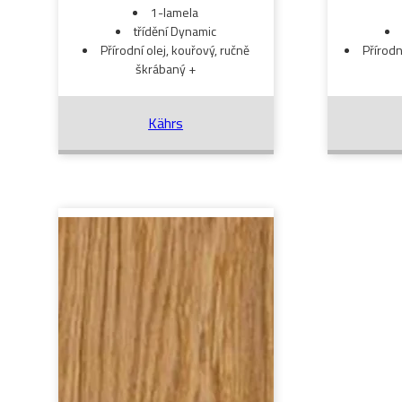
1-lamela
třídění Dynamic
Přírodní olej, kouřový, ručně
Přírodn
škrábaný +
Kährs