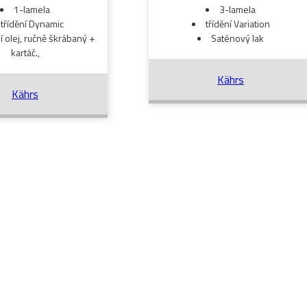
1-lamela
3-lamela
třídění Dynamic
třídění Variation
í olej, ručně škrábaný +
Saténový lak
kartáč.,
Kährs
Kährs