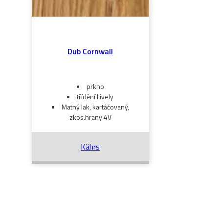
Dub Cornwall
prkno
třídění Lively
Matný lak, kartáčovaný,
zkos.hrany 4V
Kährs