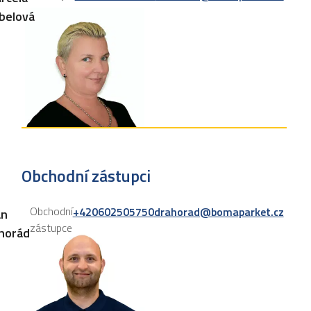
belová
Obchodní zástupci
Obchodní
+420602505750
drahorad@bomaparket.cz
an
zástupce
horád