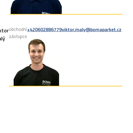
obchodní
+420602886779
viktor.maly@bomaparket.cz
ktor
zástupce
lý