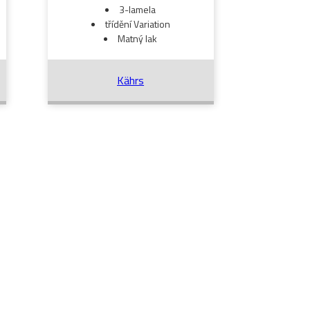
3-lamela
třídění Variation
Matný lak
Kährs