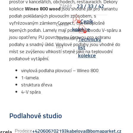
prostor v kancelářích, obchodech, restauracích. Dekory
Zátěž
23 / 33 / 42
kolekce
Wineo 800
wood
jsou shodné jak pro variantu
podlah pokládaných plovoucím způsobem, s
Ceník
vyfrézovaným zámkem Connect, tak celoplošně
Ceník*
kolekce
lepených podlah. Lamely mají po svém obvodu V-spáru a
jsou opatřeny PU povrchovou úpravou pro ochranu
Technický
Technický
podlahy a snadný úklid. Vinylové podlahy jsou vhodné do
list
list
míst se zvýšenou vlhkostí stejně jako na teplovodní
kolekce
podlahové vytápění.
vinylová podlaha plovoucí – Wineo 800
1-lamela
struktura dřeva
4-V spára
Podlahové studio
Prodejce
+420606702193
kabelova@bomaparket.cz
rcela