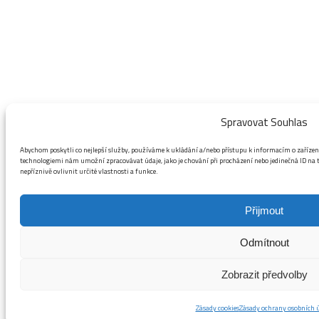
Spravovat Souhlas
Abychom poskytli co nejlepší služby, používáme k ukládání a/nebo přístupu k informacím o zařízení
technologiemi nám umožní zpracovávat údaje, jako je chování při procházení nebo jedinečná ID n
nepříznivě ovlivnit určité vlastnosti a funkce.
Přijmout
Odmítnout
Zobrazit předvolby
Zásady cookies
Zásady ochrany osobních 