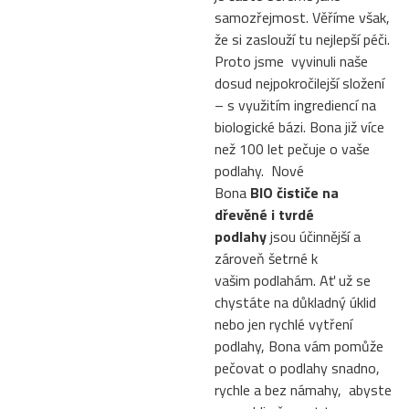
samozřejmost. Věříme však,
že si zaslouží tu nejlepší péči.
Proto jsme vyvinuli naše
dosud nejpokročilejší složení
– s využitím ingrediencí na
biologické bázi. Bona již více
než 100 let pečuje o vaše
podlahy. Nové
Bona
BIO čističe na
dřevěné i tvrdé
podlahy
jsou účinnější a
zároveň šetrné k
vašim podlahám. Ať už se
chystáte na důkladný úklid
nebo jen rychlé vytření
podlahy, Bona vám pomůže
pečovat o podlahy snadno,
rychle a bez námahy, abyste