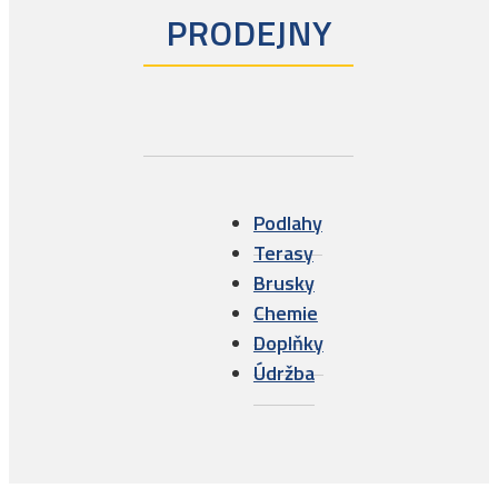
PRODEJNY
Podlahy
Terasy
Brusky
Chemie
Doplňky
Údržba