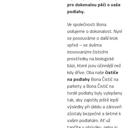
pro dokonalou péči o vaše
podlahy.
Ve společnosti Bona
usilujeme o dokonalost. Nyní
se posouváme o další krok
vpřed – se dvěma
inovovanými čisticími
prostředky na biologické
bázi, které jsou účinnější než
kdy dříve. Oba naše
čističe
na podlahy
Bona Čistič na
parkety a Bona Čistič na
tvrdé podlahy byly vylepšeny
tak, aby zajistily ještě lepší
výsledky při úklidu a zároveň
zůstaly bezpečné a šetrné k
vašim podlahám. Ať už
tančíte v obýváku, nebo si