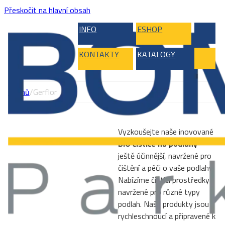
Přeskočit na hlavní obsah
INFO
ESHOP
KONTAKTY
KATALOGY
Domů
/
Gerflor
Vyzkoušejte naše inovované
BIO čističe na podlahy
–
ještě účinnější, navržené pro
čištění a péči o vaše podlahy.
Nabízíme čisticí prostředky
navržené pro různé typy
podlah. Naše produkty jsou
rychleschnoucí a připravené k