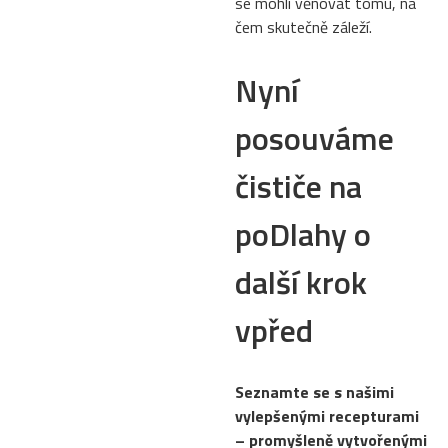
se mohli věnovat tomu, na
čem skutečně záleží.
Nyní
posouváme
čističe na
poDlahy o
další krok
vpřed
Seznamte se s našimi
vylepšenými recepturami
– promyšleně vytvořenými