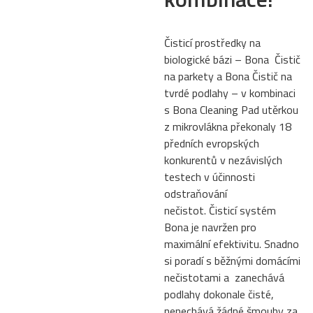
Čisticí prostředky na
biologické bázi – Bona Čistič
na parkety a Bona Čistič na
tvrdé podlahy – v kombinaci
s Bona Cleaning Pad utěrkou
z mikrovlákna překonaly 18
předních evropských
konkurentů v nezávislých
testech v účinnosti
odstraňování
nečistot. Čisticí systém
Bona je navržen pro
maximální efektivitu. Snadno
si poradí s běžnými domácími
nečistotami a zanechává
podlahy dokonale čisté,
nenechává žádné šmouhy za