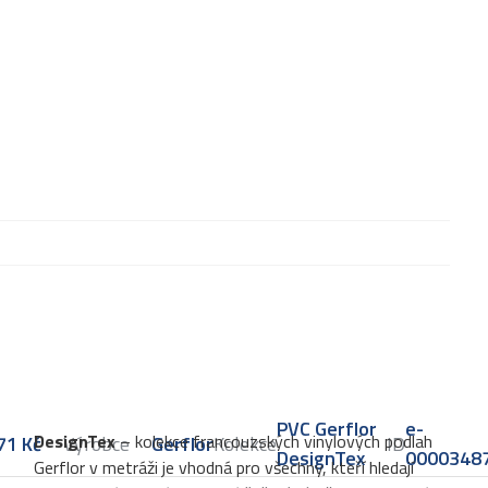
PVC Gerflor
e-
DesignTex
– kolekce francouzských vinylových podlah
71
Kč
Výrobce
Gerflor
Kolekce
ID
DesignTex
0000348
Gerflor v metráži je vhodná pro všechny, kteří hledají