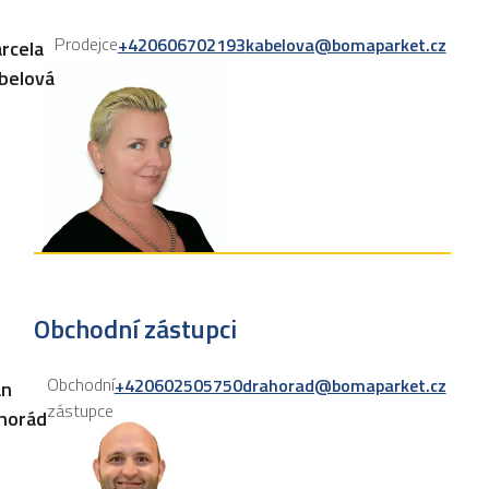
Prodejce
+420606702193
kabelova@bomaparket.cz
rcela
belová
Obchodní zástupci
Obchodní
+420602505750
drahorad@bomaparket.cz
an
zástupce
horád