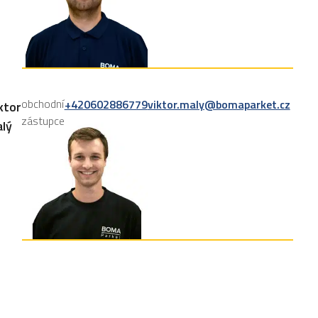
obchodní
+420602886779
viktor.maly@bomaparket.cz
ktor
zástupce
lý