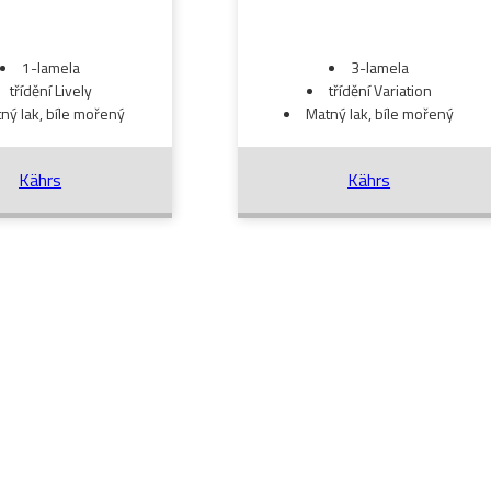
1-lamela
3-lamela
třídění Lively
třídění Variation
ný lak, bíle mořený
Matný lak, bíle mořený
Kährs
Kährs