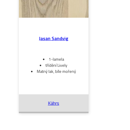
Jasan Sandvig
1-lamela
třídění Lively
Matný lak, bíle mořený
Kährs