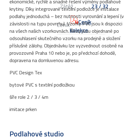
ekonomické, rychlé a snadné řešení výměny podlahové
Zátěž
23 / 32
krytiny. Díky integrované textilní podložce je instalace
podlahy jednoduchá – bez nutnosti vyrovnání a lepení (v
Ceník
závislosti na typu povrchu). Vzorky PVC jsou k dispozici
Ceník
kolekce
na všech našich vzorkovnách. Řezy jsou objednané po
odsouhlasení skutečného vzorku na prodejně a složení
příslušné zálohy. Objednávku lze vyzvednout osobně na
provozovně Praha 10 nebo je, po předchozí dohodě,
dopravena na domluvenou adresu.
PVC Design Tex
bytové PVC s textilní podložkou
šíře role 2 / 3 / 4m
imitace prken
Podlahové studio