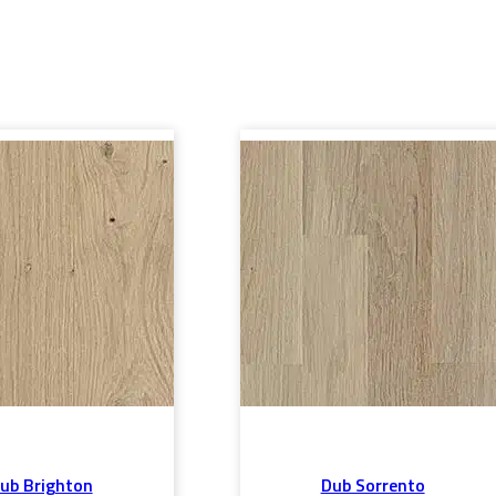
ub Brighton
Dub Sorrento