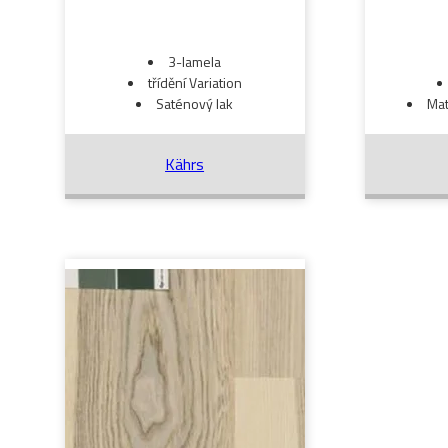
3-lamela
třídění Variation
Saténový lak
Mat
Kährs