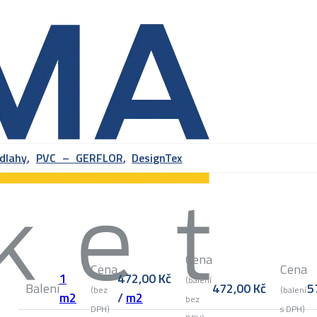
dlahy
,
PVC – GERFLOR
,
DesignTex
Cena
Cena
Cena
1
472,00
Kč
(balení
Balení
472,00
Kč
5
(bez
(balení
m2
/
m2
bez
DPH)
s DPH)