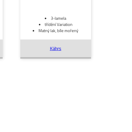
3-lamela
třídění Variation
Matný lak, bíle mořený
Kährs