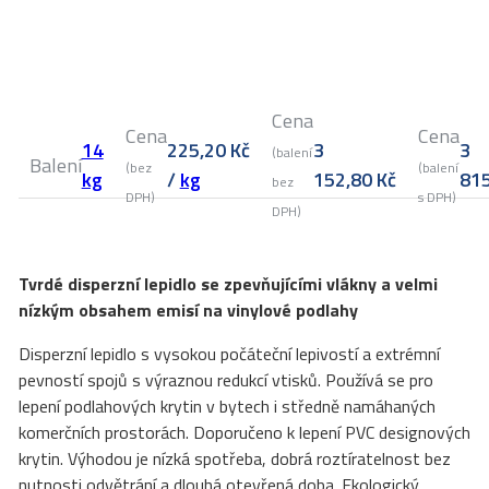
Cena
Cena
Cena
14
225,20
Kč
3
3
(balení
Balení
(bez
(balení
kg
/
kg
152,80
Kč
81
bez
DPH)
s DPH)
DPH)
Tvrdé disperzní lepidlo se zpevňujícími vlákny a velmi
nízkým obsahem emisí na vinylové podlahy
Disperzní lepidlo s vysokou počáteční lepivostí a extrémní
pevností spojů s výraznou redukcí vtisků. Používá se pro
lepení podlahových krytin v bytech i středně namáhaných
komerčních prostorách. Doporučeno k lepení PVC designových
krytin. Výhodou je nízká spotřeba, dobrá roztíratelnost bez
nutnosti odvětrání a dlouhá otevřená doba. Ekologický