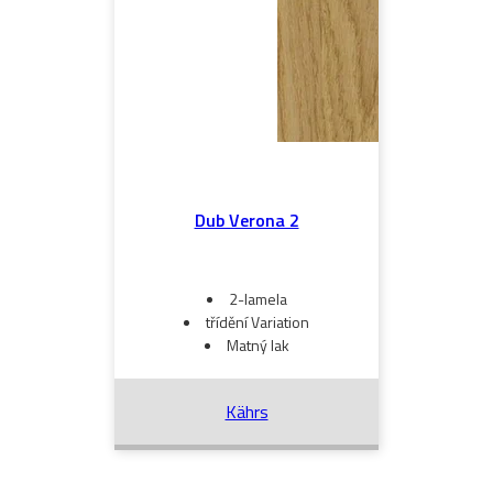
Dub Verona 2
2-lamela
třídění Variation
Matný lak
Kährs