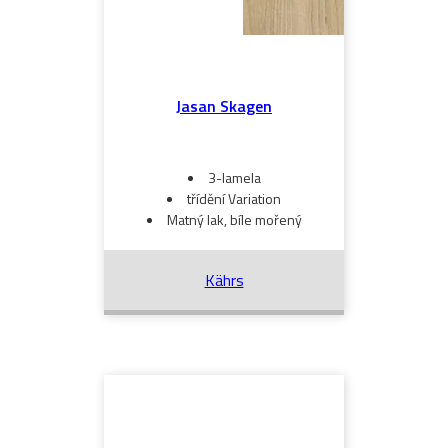
Jasan Skagen
3-lamela
třídění Variation
Matný lak, bíle mořený
Kährs