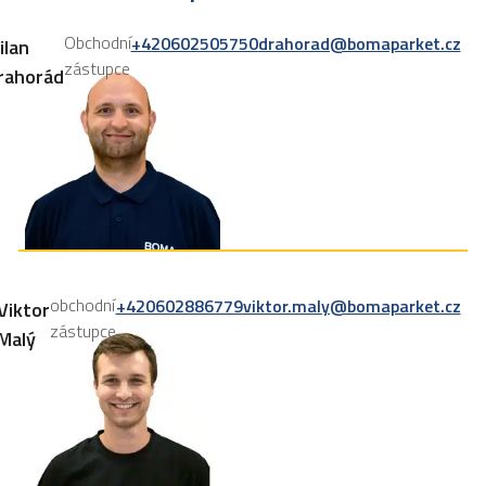
Obchodní
+420602505750
drahorad@bomaparket.cz
ilan
zástupce
rahorád
obchodní
+420602886779
viktor.maly@bomaparket.cz
Viktor
zástupce
Malý