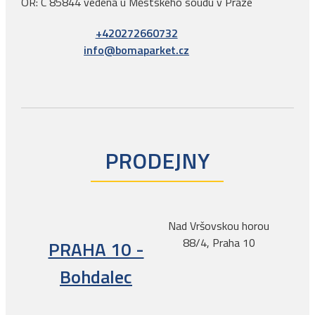
OR: C 85844 vedená u Městského soudu v Praze
+420272660732
info@bomaparket.cz
PRODEJNY
Nad Vršovskou horou
88/4, Praha 10
PRAHA 10 -
Bohdalec