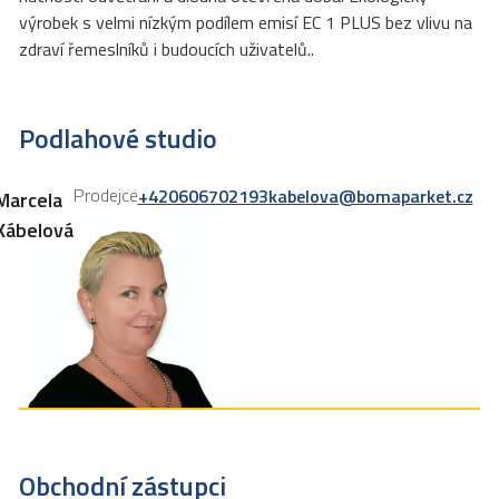
výrobek s velmi nízkým podílem emisí EC 1 PLUS bez vlivu na
zdraví řemeslníků i budoucích uživatelů..
Podlahové studio
Prodejce
+420606702193
kabelova@bomaparket.cz
Marcela
Kábelová
Obchodní zástupci