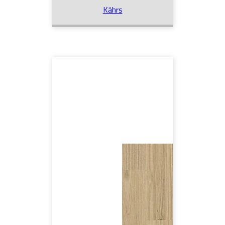
Kährs