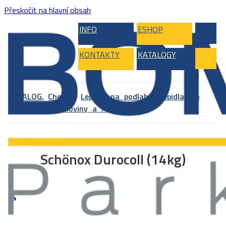
Přeskočit na hlavní obsah
INFO
ESHOP
KONTAKTY
KATALOGY
KATALOG
,
Chemie
,
Lepidla na podlahy
,
Lepidla pro
elastické podlahoviny a PVC
Schönox Durocoll (14kg)
🔍