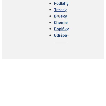
Podlahy
Terasy
Brusky
Chemie
Doplňky
Údržba