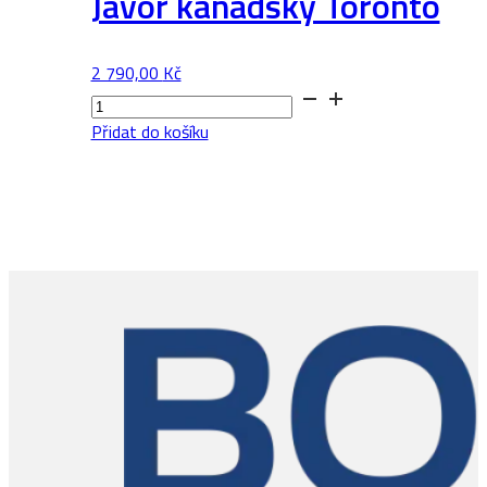
Javor kanadský Toronto
2 790,00
Kč
Javor
kanadský
Přidat do košíku
Toronto
množství