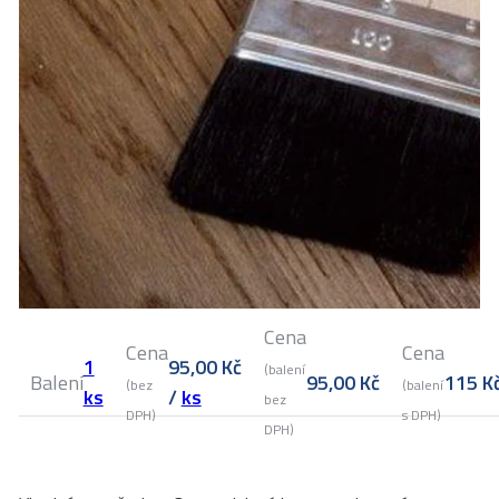
Cena
Cena
Cena
1
95,00
Kč
(balení
Balení
95,00
Kč
115
K
(bez
(balení
ks
/
ks
bez
DPH)
s DPH)
DPH)