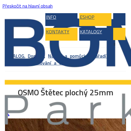
Přeskočit na hlavní obsah
INFO
ESHOP
KONTAKTY
KATALOGY
KATALOG
,
Doplňky
,
Nářadí a pomůcky
,
Nářadí a
pomůcky na lakování a olejování
OSMO Štětec plochý 25mm
🔍