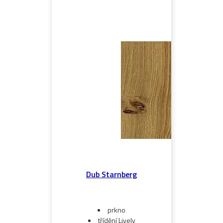
Dub Starnberg
prkno
třídění Lively