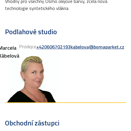
Vhodný pro všechny Osmo olejové barvy, zcela nová
technologie syntetického vlákna
Podlahové studio
Prodejce
+420606702193
kabelova@bomaparket.cz
Marcela
Kábelová
Obchodní zástupci