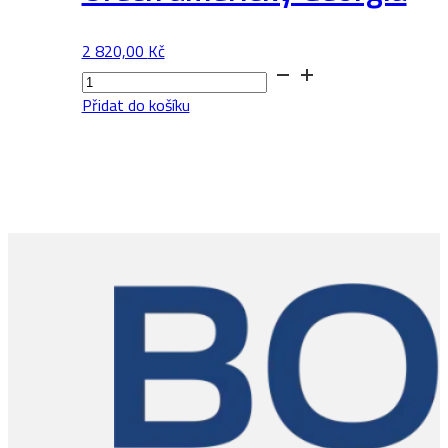
2 820,00
Kč
Ořech
americký
Přidat do košíku
Georgia
množství