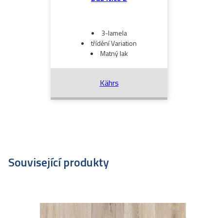
3-lamela
třídění Variation
Matný lak
Kährs
Související produkty