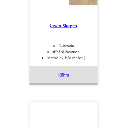
Jasan Skagen
3-lamela
třídění Variation
Matný lak, bíle mořený
Kährs