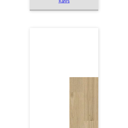
Kährs