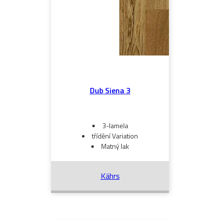
Dub Siena 3
3-lamela
třídění Variation
Matný lak
Kährs