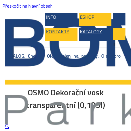
Přeskočit na hlavní obsah
INFO
ESHOP
KONTAKTY
KATALOGY
KATALOG
,
Chemie
,
Oleje nejen na podlahy
,
Oleje pro
interiér
OSMO Dekorační vosk
transparentní (0,125l)
🔍