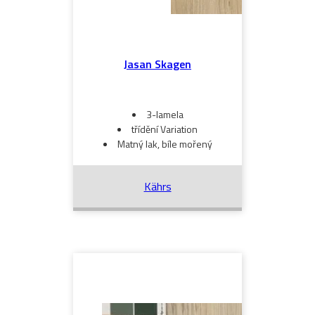
Jasan Skagen
3-lamela
třídění Variation
Matný lak, bíle mořený
Kährs