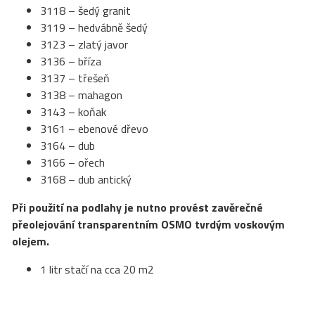
3118 – šedý granit
3119 – hedvábně šedý
3123 – zlatý javor
3136 – bříza
3137 – třešeň
3138 – mahagon
3143 – koňak
3161 – ebenové dřevo
3164 – dub
3166 – ořech
3168 – dub antický
Při použití na podlahy je nutno provést zavěrečné
přeolejování transparentním OSMO tvrdým voskovým
olejem.
1 litr stačí na cca 20 m2