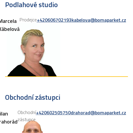
Podlahové studio
Prodejce
+420606702193
kabelova@bomaparket.cz
Marcela
Kábelová
Obchodní zástupci
Obchodní
+420602505750
drahorad@bomaparket.cz
ilan
zástupce
rahorád