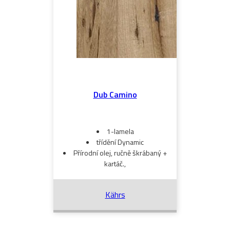
Dub Camino
1-lamela
třídění Dynamic
Přírodní olej, ručně škrábaný +
kartáč.,
Kährs