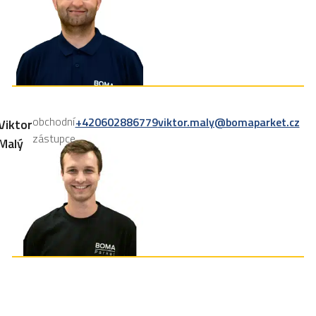
obchodní
+420602886779
viktor.maly@bomaparket.cz
Viktor
zástupce
Malý