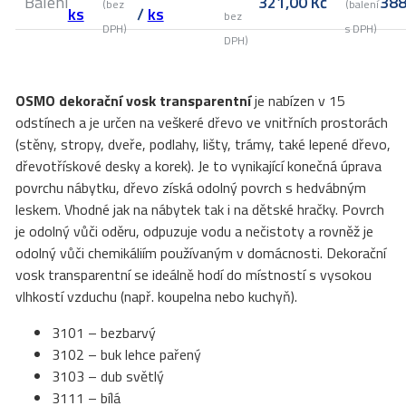
Balení
321,00
Kč
38
(bez
(balení
ks
/
ks
bez
DPH)
s DPH)
DPH)
OSMO dekorační vosk transparentní
je nabízen v 15
odstínech a je určen na veškeré dřevo ve vnitřních prostorách
(stěny, stropy, dveře, podlahy, lišty, trámy, také lepené dřevo,
dřevotřískové desky a korek). Je to vynikající konečná úprava
povrchu nábytku, dřevo získá odolný povrch s hedvábným
leskem. Vhodné jak na nábytek tak i na dětské hračky. Povrch
je odolný vůči oděru, odpuzuje vodu a nečistoty a rovněž je
odolný vůči chemikáliím používaným v domácnosti. Dekorační
vosk transparentní se ideálně hodí do místností s vysokou
vlhkostí vzduchu (např. koupelna nebo kuchyň).
3101 – bezbarvý
3102 – buk lehce pařený
3103 – dub světlý
3111 – bílá