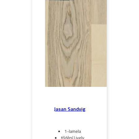
Jasan Sandvig
1-lamela
třídění Lively