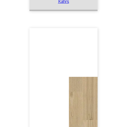
Kährs