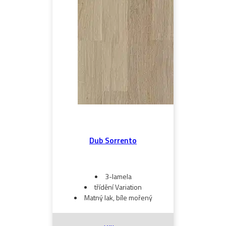
Dub Sorrento
3-lamela
třídění Variation
Matný lak, bíle mořený