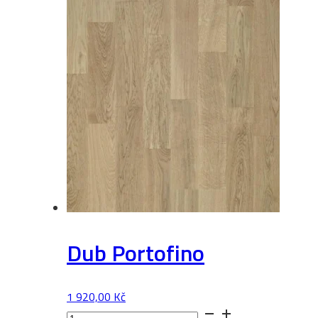
množství
Dub Portofino
1 920,00
Kč
Dub