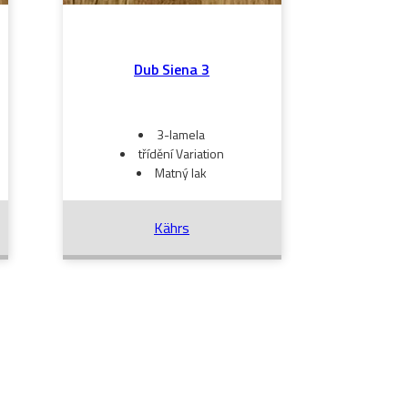
Dub Siena 3
3-lamela
třídění Variation
Matný lak
Kährs