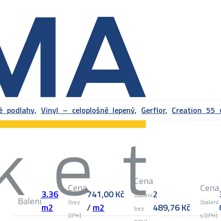
vé podlahy
,
Vinyl – celoplošně lepený
,
Gerflor
,
Creation 55
Cena
Cena
Cena
3.36
741,00
Kč
2
(balení
Balení
(bez
(balení
m2
/
m2
489,76
Kč
bez
DPH)
s DPH)