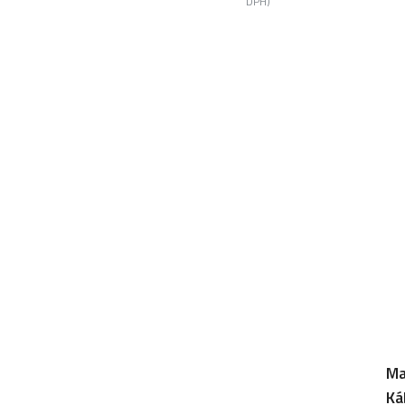
DPH)
Ma
Ká