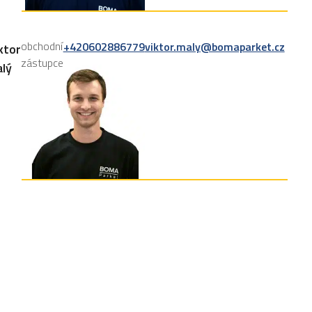
obchodní
+420602886779
viktor.maly@bomaparket.cz
ktor
zástupce
lý