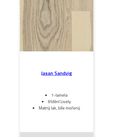
Jasan Sandvig
1-lamela
třídění Lively
Matný lak, bíle mořený