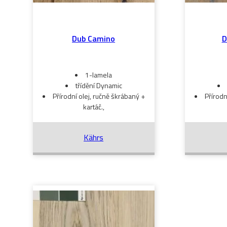
Dub Camino
D
1-lamela
třídění Dynamic
Přírodní olej, ručně škrábaný +
Přírodn
kartáč.,
Kährs