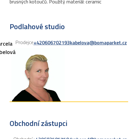
brusných kotoučů. Použitý materiál: ceramic
Podlahové studio
Prodejce
+420606702193
kabelova@bomaparket.cz
rcela
belová
Obchodní zástupci