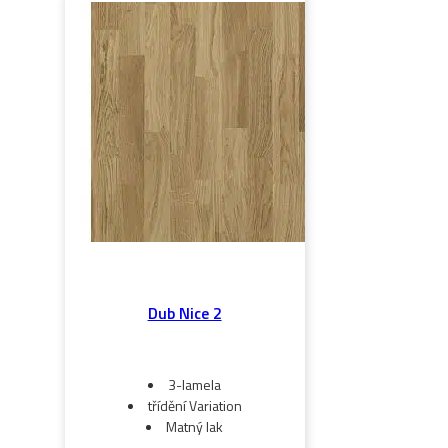
Dub Nice 2
3-lamela
třídění Variation
Matný lak