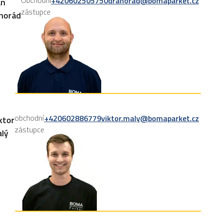
Obchodní
+420602505750
drahorad@bomaparket.cz
an
zástupce
horád
obchodní
+420602886779
viktor.maly@bomaparket.cz
ktor
zástupce
lý