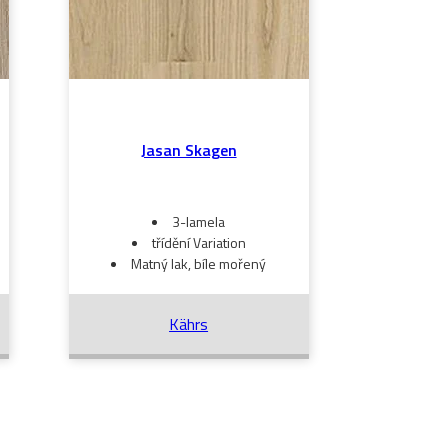
Jasan Skagen
3-lamela
třídění Variation
Matný lak, bíle mořený
Kährs