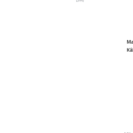
DPH)
Ma
Ká