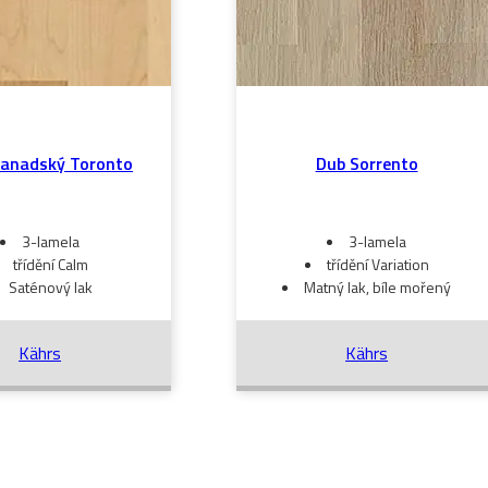
kanadský Toronto
Dub Sorrento
3-lamela
3-lamela
třídění Calm
třídění Variation
Saténový lak
Matný lak, bíle mořený
Kährs
Kährs