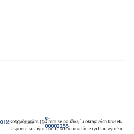
e-
Kotouče prům.150 mm se používají u okrajových brusek.
90
Kč
Výrobce
ID
00002255
Disponují suchým zipem, který umožňuje rychlou výměnu