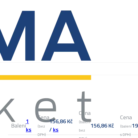
Cena
Cena
Cena
1
156,86
Kč
(balení
Balení
156,86
Kč
1
(bez
(balení
ks
/
ks
bez
DPH)
s DPH)