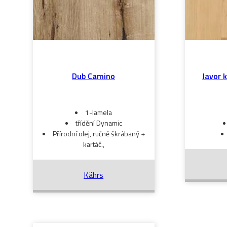
Dub Camino
Javor 
1-lamela
třídění Dynamic
Přírodní olej, ručně škrábaný +
kartáč.,
Kährs