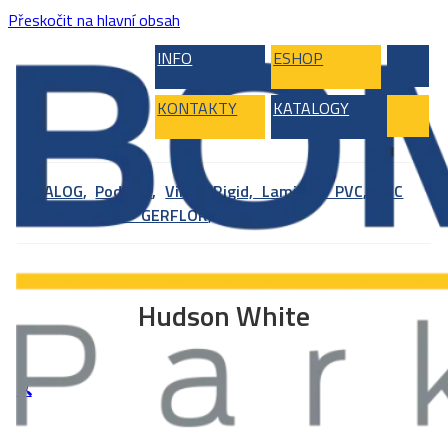
Přeskočit na hlavní obsah
INFO
ESHOP
KONTAKTY
KATALOGY
KATALOG
,
Podlahy
,
Vinyl, Rigid, Laminát, PVC
,
PVC
podlahy
,
PVC – GERFLOR
,
DesignTex
Hudson White
🔍