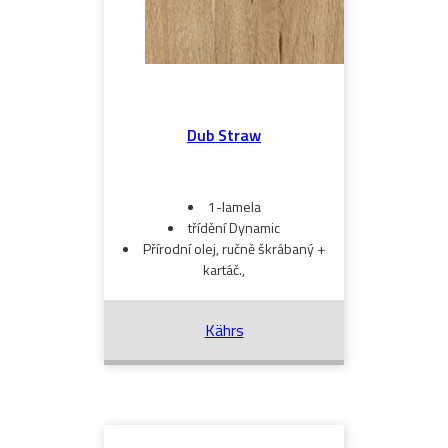
Dub Straw
1-lamela
třídění Dynamic
Přírodní olej, ručně škrábaný +
kartáč.,
Kährs