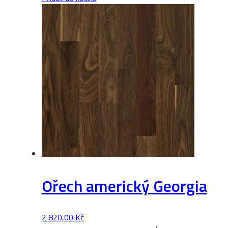
2
množství
Ořech americký Georgia
2 820,00
Kč