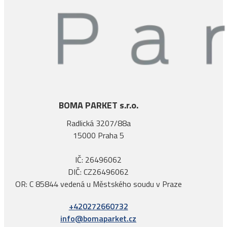
BOMA PARKET s.r.o.
Radlická 3207/88a
15000 Praha 5
IČ: 26496062
DIČ: CZ26496062
OR: C 85844 vedená u Městského soudu v Praze
+420272660732
info@bomaparket.cz