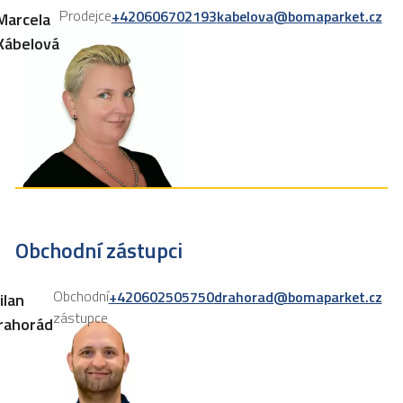
Prodejce
+420606702193
kabelova@bomaparket.cz
Marcela
Kábelová
Obchodní zástupci
Obchodní
+420602505750
drahorad@bomaparket.cz
ilan
zástupce
rahorád