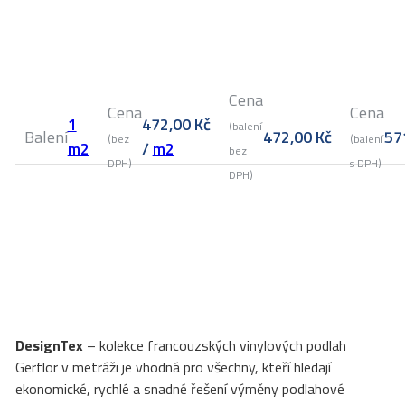
Cena
Cena
Cena
1
472,00
Kč
(balení
Balení
472,00
Kč
57
(bez
(balení
m2
/
m2
bez
DPH)
s DPH)
DPH)
DesignTex
– kolekce francouzských vinylových podlah
Gerflor v metráži je vhodná pro všechny, kteří hledají
ekonomické, rychlé a snadné řešení výměny podlahové