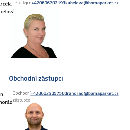
Prodejce
+420606702193
kabelova@bomaparket.cz
rcela
belová
Obchodní zástupci
Obchodní
+420602505750
drahorad@bomaparket.cz
an
zástupce
horád