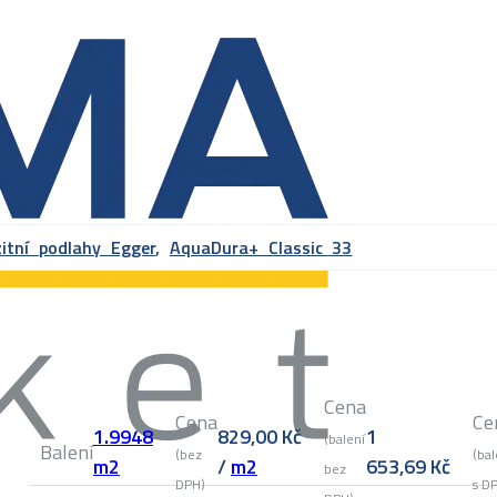
itní podlahy Egger
,
AquaDura+ Classic 33
Cena
Cena
Ce
1.9948
829,00
Kč
1
(balení
Balení
(bez
(bal
m2
/
m2
653,69
Kč
bez
DPH)
s D