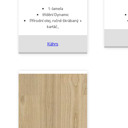
1-lamela
třídění Dynamic
Přírodní olej, ručně škrábaný +
kartáč.,
Kährs