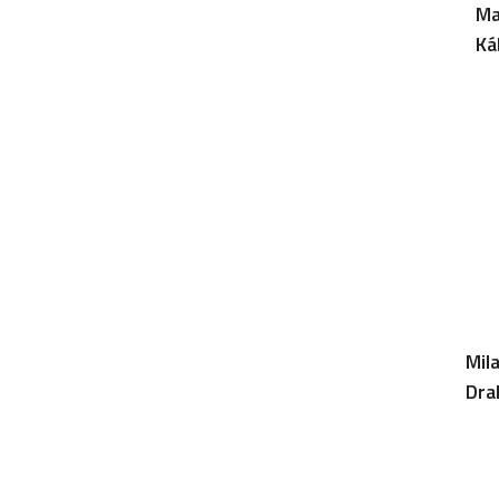
Ma
Ká
Mil
Dra