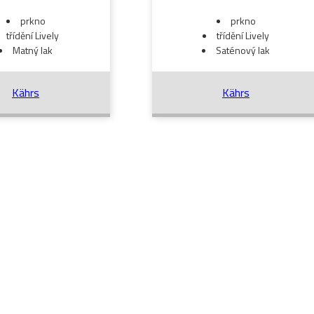
prkno
prkno
třídění Lively
třídění Lively
Matný lak
Saténový lak
Kährs
Kährs