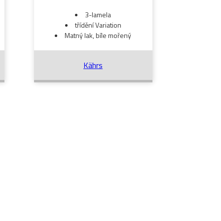
3-lamela
třídění Variation
Matný lak, bíle mořený
Kährs