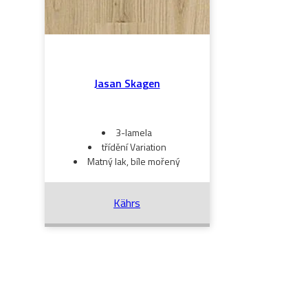
Jasan Skagen
3-lamela
třídění Variation
Matný lak, bíle mořený
Kährs