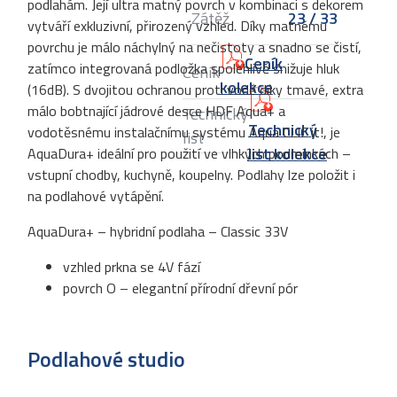
podlahám. Její ultra matný povrch v kombinaci s dekorem
Zátěž
23 / 33
vytváří exkluzivní, přirozený vzhled. Díky matnému
povrchu je málo náchylný na nečistoty a snadno se čistí,
Ceník
zatímco integrovaná podložka spolehlivě snižuje hluk
Ceník
kolekce
(16dB). S dvojitou ochranou proti vodě díky tmavé, extra
málo bobtnající jádrové desce HDF Aqua+ a
Technický
Technický
vodotěsnému instalačnímu systému Aqua CLIC it!, je
list
list kolekce
AquaDura+ ideální pro použití ve vlhkých podmínkách –
vstupní chodby, kuchyně, koupelny. Podlahy lze položit i
na podlahové vytápění.
AquaDura+ – hybridní podlaha – Classic 33V
vzhled prkna se 4V fází
povrch O – elegantní přírodní dřevní pór
Podlahové studio