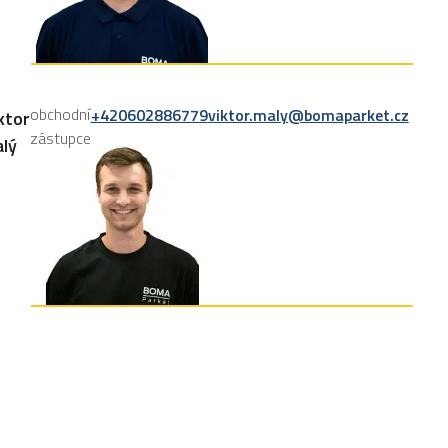
obchodní
+420602886779
viktor.maly@bomaparket.cz
ktor
zástupce
lý