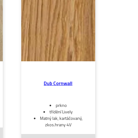
Dub Cornwall
prkno
třídění Lively
Matný lak, kartáčovaný,
zkos.hrany 4V