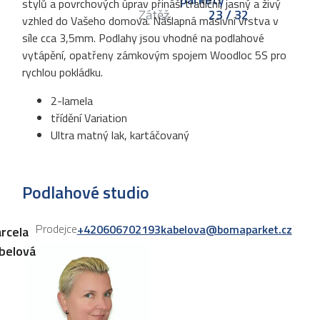
stylů a povrchových úprav přináší tradiční, jasný a živý
Zátěž
23 / 32
vzhled do Vašeho domova. Nášlapná masivní vrstva v
síle cca 3,5mm. Podlahy jsou vhodné na podlahové
vytápění, opatřeny zámkovým spojem Woodloc 5S pro
rychlou pokládku.
2-lamela
třídění Variation
Ultra matný lak, kartáčovaný
Podlahové studio
Prodejce
+420606702193
kabelova@bomaparket.cz
rcela
belová