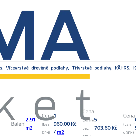
s
,
Vícevrstvé dřevěné podlahy
,
Třívrstvé podlahy
,
KÄHRS
,
K
Cena
Cena
1
Cena
2.91
5
(balení
Balení
960,00
Kč
(bez
(balení
m2
703,60
Kč
bez
/
m2
DPH)
s DPH)