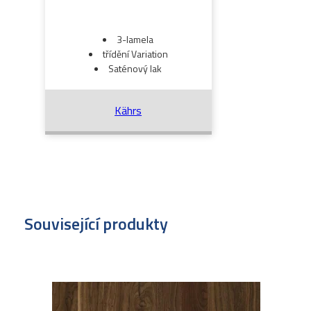
3-lamela
třídění Variation
Saténový lak
Kährs
Související produkty