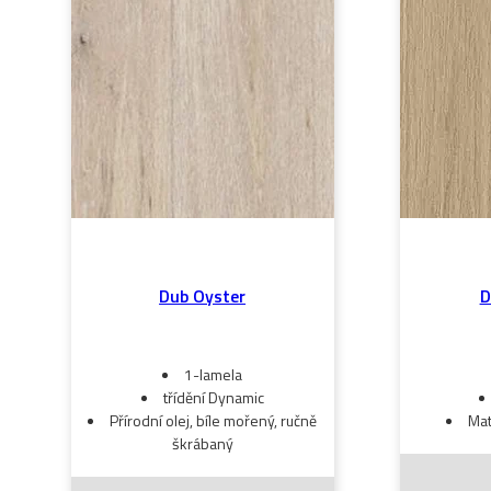
Dub Oyster
D
1-lamela
třídění Dynamic
Přírodní olej, bíle mořený, ručně
Mat
škrábaný