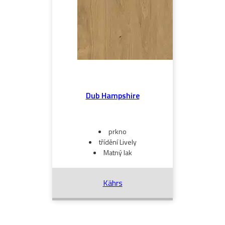
Dub Hampshire
prkno
třídění Lively
Matný lak
Kährs