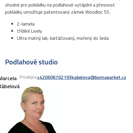
vhodné pro pokládku na podlahové vytápění a přesnost
pokládky umožňuje patentovaný zámek Woodloc 5S.
2-lamela
třídění Lively
Ultra matný lak, kartáčovaný, mořený do šeda
Podlahové studio
Prodejce
+420606702193
kabelova@bomaparket.cz
Marcela
Kábelová