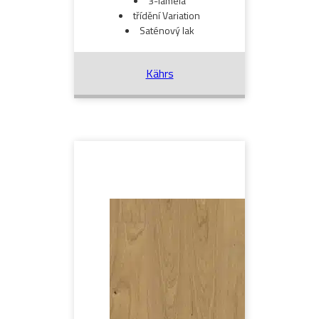
3-lamela
třídění Variation
Saténový lak
Kährs