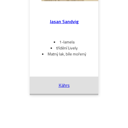
Jasan Sandvig
1-lamela
třídění Lively
Matný lak, bíle mořený
Kährs