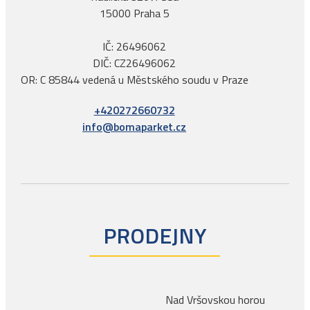
15000 Praha 5
IČ: 26496062
DIČ: CZ26496062
OR: C 85844 vedená u Městského soudu v Praze
+420272660732
info@bomaparket.cz
PRODEJNY
Nad Vršovskou horou