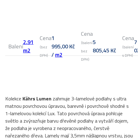
Cena
Cena
1
Cena
2.91
5
7
(balení
Balení
995,00
Kč
(bez
(balení
m2
805,45
Kč
0
bez
/
m2
DPH)
s DPH)
DPH)
Kolekce
Kährs Lumen
zahrnuje 3-lamelové podlahy s ultra
matnou povrchovou úpravou, barevně i povrchově shodné s
1-lamelovou kolekcí Lux. Tato povrchová úprava pohlcuje
světlo a zvýrazňuje barvu dřevěné podlahy a vytváří dojem,
že podlaha je vyrobena z neopracovaného, čerstvě
nařezaného dřeva. Lamely mají 3,5mm nášlapnou vrstvu, jsou