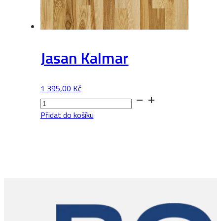
Jasan Kalmar
1 395,00
Kč
Jasan
Kalmar
Přidat do košíku
množství