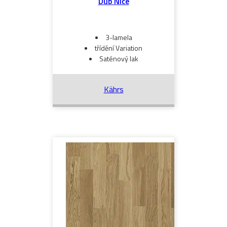
Dub Nice
3-lamela
třídění Variation
Saténový lak
Kährs