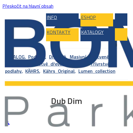
Přeskočit na hlavní obsah
INFO
ESHOP
KONTAKTY
KATALOGY
KATALOG
,
Podlahy
,
Dřevěné, Masivní, Vrstvené,
Bambus
,
Vícevrstvé dřevěné podlahy
,
Třívrstvé
podlahy
,
KÄHRS
,
Kährs Original
,
Lumen collection
Dub Dim
🔍