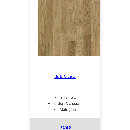
Dub Nice 2
3-lamela
třídění Variation
Matný lak
Kährs