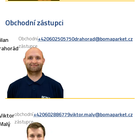
Obchodní zástupci
Obchodní
+420602505750
drahorad@bomaparket.cz
ilan
zástupce
rahorád
obchodní
+420602886779
viktor.maly@bomaparket.cz
Viktor
zástupce
Malý