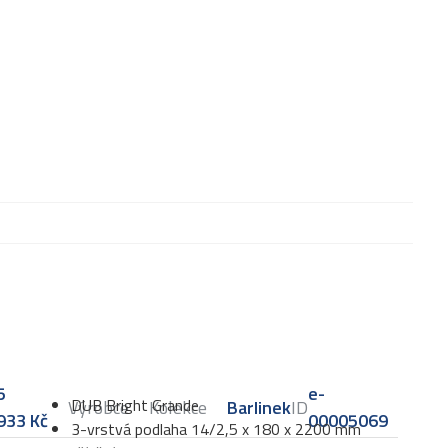
5
e-
DUB Bright Grande
Výrobce
Kolekce
Barlinek
ID
933
Kč
00005069
3-vrstvá podlaha 14/2,5 x 180 x 2200 mm