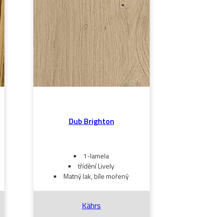
Dub Brighton
1-lamela
třídění Lively
Matný lak, bíle mořený
Kährs