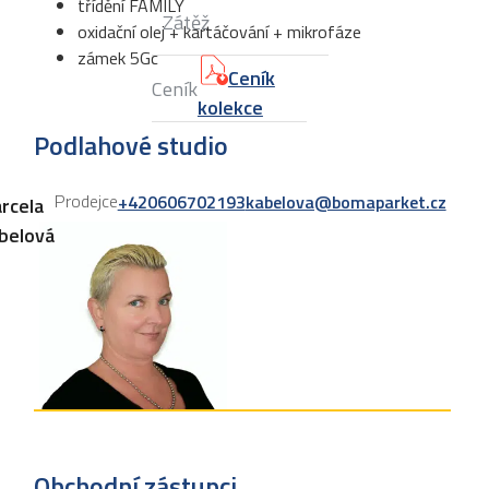
třídění FAMILY
Zátěž
oxidační olej + kartáčování + mikrofáze
zámek 5Gc
Ceník
Ceník
kolekce
Podlahové studio
Prodejce
+420606702193
kabelova@bomaparket.cz
rcela
belová
Obchodní zástupci