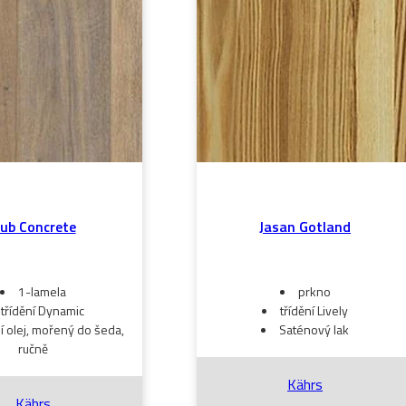
ub Concrete
Jasan Gotland
1-lamela
prkno
třídění Dynamic
třídění Lively
í olej, mořený do šeda,
Saténový lak
ručně
Kährs
Kährs