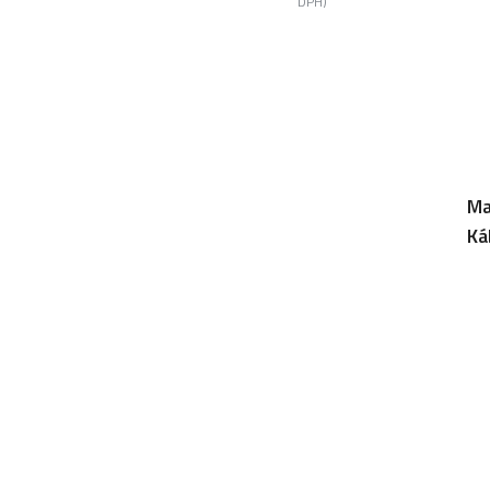
DPH)
Ma
Ká