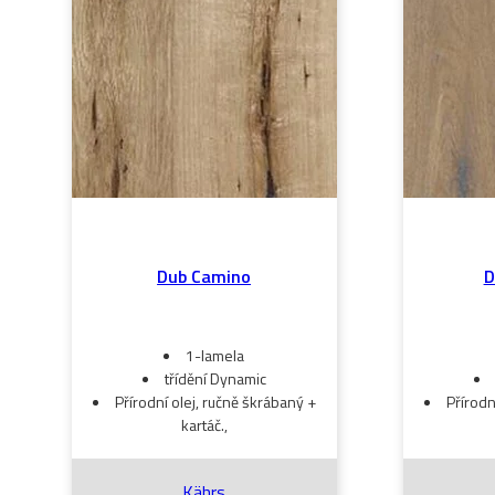
Dub Camino
D
1-lamela
třídění Dynamic
Přírodní olej, ručně škrábaný +
Přírodn
kartáč.,
Kährs