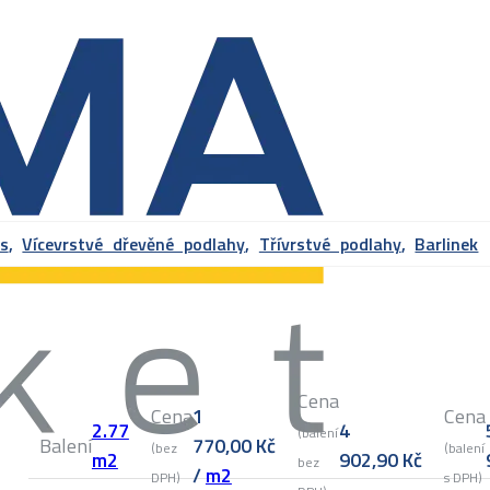
s
,
Vícevrstvé dřevěné podlahy
,
Třívrstvé podlahy
,
Barlinek
Cena
Cena
1
Cena
2.77
4
(balení
Balení
770,00
Kč
(bez
(balení
m2
902,90
Kč
bez
/
m2
DPH)
s DPH)