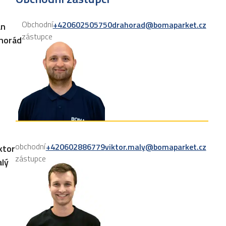
Obchodní
+420602505750
drahorad@bomaparket.cz
an
zástupce
horád
obchodní
+420602886779
viktor.maly@bomaparket.cz
ktor
zástupce
lý