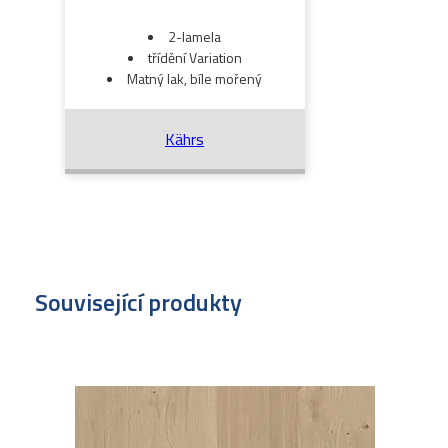
2-lamela
třídění Variation
Matný lak, bíle mořený
Kährs
Související produkty