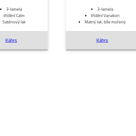
3-lamela
3-lamela
třídění Calm
třídění Variation
Saténový lak
Matný lak, bíle mořený
Kährs
Kährs