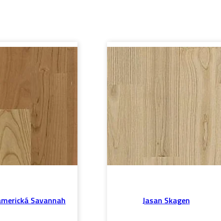
americká Savannah
Jasan Skagen