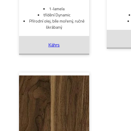
1-lamela
třídění Dynamic
Přírodní olej, bíle mořený, ručně
škrábaný
Kährs