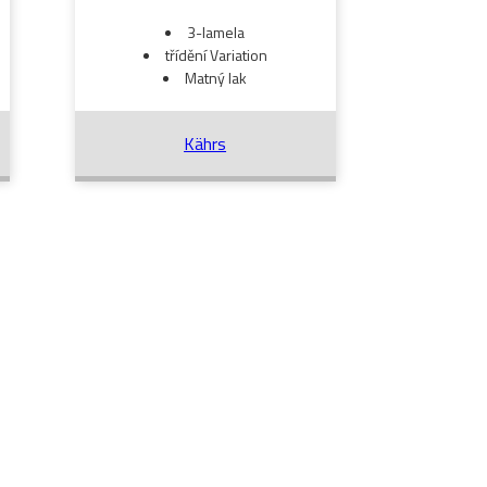
3-lamela
třídění Variation
Matný lak
Kährs