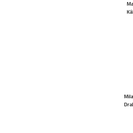
Ma
Ká
Mil
Dra