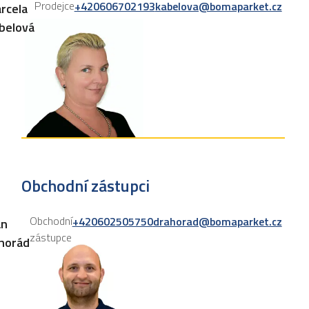
Prodejce
+420606702193
kabelova@bomaparket.cz
rcela
belová
Obchodní zástupci
Obchodní
+420602505750
drahorad@bomaparket.cz
an
zástupce
horád