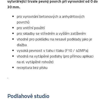
vytvrářející trvale pevný povrch při vyrovnání od 0 do
30 mm.
pro vyrovnání betonových a anhydritových
povrchů
pro vnitřní použití
pro skladby se středním a vyšším zatížením
vhodné pro pokládku na nesavé podklady jako je
dlažba
vysoká pevnost v tahu i tlaku (F10 / 40MPa)
vhodná na vytápěné podlahy (pro přímou aplikaci
na el. vytápěné rohože)
receptura bez písku
.
Podlahové studio