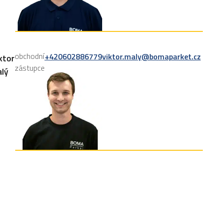
obchodní
+420602886779
viktor.maly@bomaparket.cz
ktor
zástupce
lý