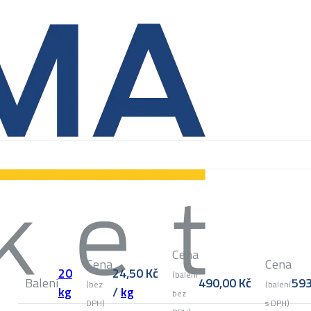
Cena
Cena
Cena
20
24,50
Kč
(balení
Balení
490,00
Kč
59
(bez
(balení
kg
/
kg
bez
DPH)
s DPH)