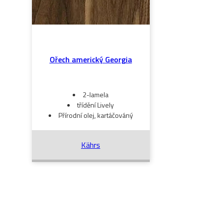
Ořech americký Georgia
2-lamela
třídění Lively
Přírodní olej, kartáčováný
Kährs