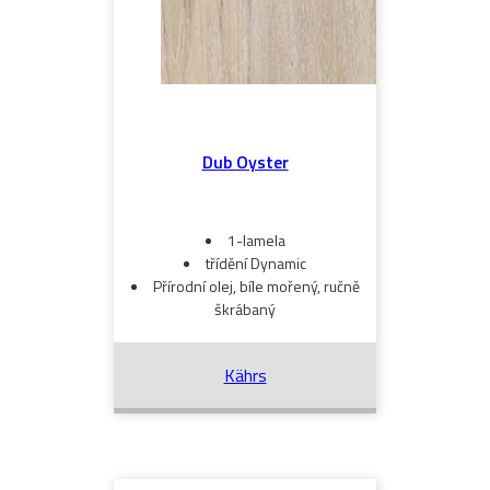
Dub Oyster
1-lamela
třídění Dynamic
Přírodní olej, bíle mořený, ručně
škrábaný
Kährs