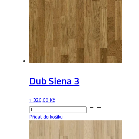
Dub Siena 3
1 320,00
Kč
Dub
Siena
Přidat do košíku
3
množství