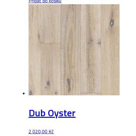
Přidat do košíku
množství
Dub Oyster
2 020,00
Kč