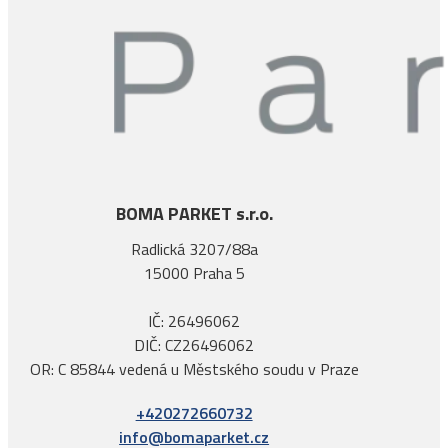
BOMA PARKET s.r.o.
Radlická 3207/88a
15000 Praha 5
IČ: 26496062
DIČ: CZ26496062
OR: C 85844 vedená u Městského soudu v Praze
+420272660732
info@bomaparket.cz