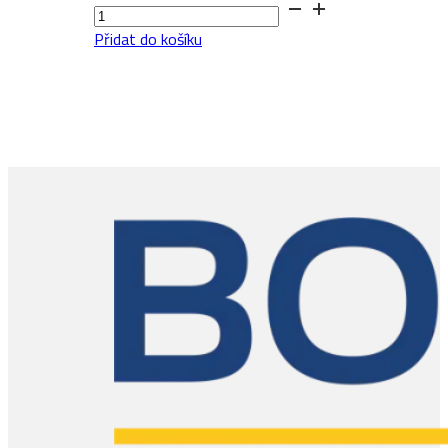
Dub
Oyster
Přidat do košíku
množství