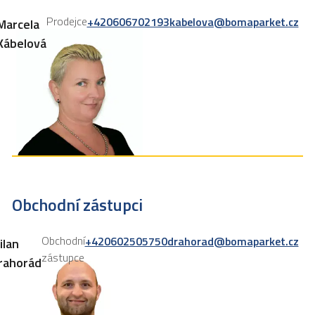
Prodejce
+420606702193
kabelova@bomaparket.cz
Marcela
Kábelová
Obchodní zástupci
Obchodní
+420602505750
drahorad@bomaparket.cz
ilan
zástupce
rahorád