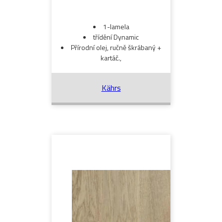
1-lamela
třídění Dynamic
Přírodní olej, ručně škrábaný +
kartáč.,
Kährs