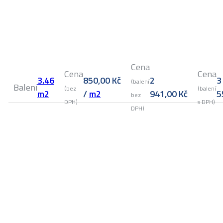
Cena
Cena
Cena
3.46
850,00
Kč
2
3
(balení
Balení
(bez
(balení
m2
/
m2
941,00
Kč
5
bez
DPH)
s DPH)
DPH)