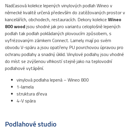
Nadčasová kolekce lepených vinylových podlah Wineo v
německé kvalitě určená především do zatěžovaných prostor v
kancelářích, obchodech, restauracích. Dekory kolekce
Wineo
800
wood
jsou shodné jak pro variantu celoplošně lepených
podlah tak podlah pokládaných plovoucím způsobem, s
vyfrézovaným zámkem Connect. Lamely mají po svém
obvodu V-spáru a jsou opatřeny PU povrchovou úpravou pro
ochranu podlahy a snadný úklid. Vinylové podlahy jsou vhodné
do míst se zvýšenou vlhkostí stejně jako na teplovodní
podlahové vytápění.
vinylová podlaha lepená – Wineo 800
1-lamela
struktura dřeva
4-V spára
Podlahové studio