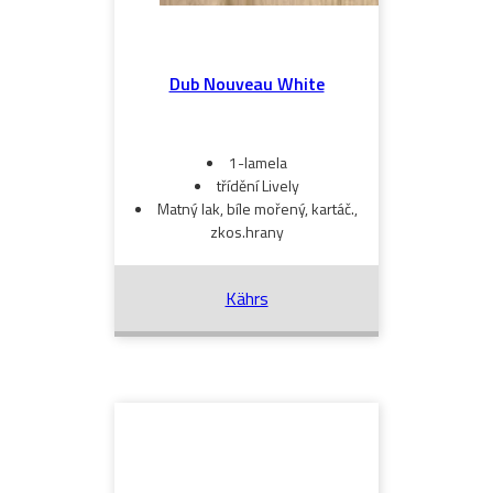
Dub Nouveau White
1-lamela
třídění Lively
Matný lak, bíle mořený, kartáč.,
zkos.hrany
Kährs