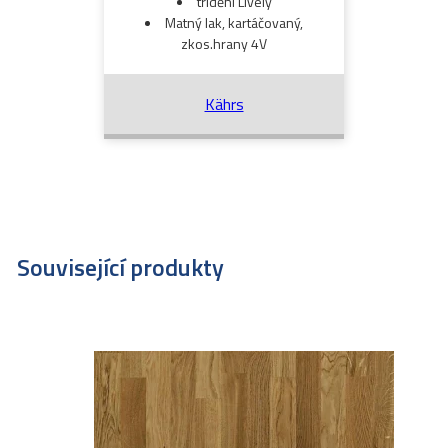
třídění Lively
Matný lak, kartáčovaný,
zkos.hrany 4V
Kährs
Související produkty