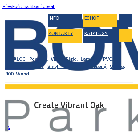
Přeskočit na hlavní obsah
INFO
ESHOP
KONTAKTY
KATALOGY
KATALOG
,
Podlahy
,
Vinyl, Rigid, Laminát, PVC
,
Vinylové podlahy
,
Vinyl – celoplošně lepený
,
Wineo
,
800 Wood
Create Vibrant Oak
🔍