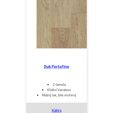
Dub Portofino
2-lamela
třídění Variation
Matný lak, bíle mořený
Kährs