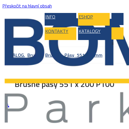
Přeskočit na hlavní obsah
INFO
ESHOP
KONTAKTY
KATALOGY
KATALOG
,
Brusky
,
Brusivo
,
Pásy 551x200mm
Brusné pásy 551 x 200 P100
🔍