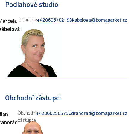
Podlahové studio
Prodejce
+420606702193
kabelova@bomaparket.cz
Marcela
Kábelová
Obchodní zástupci
Obchodní
+420602505750
drahorad@bomaparket.cz
ilan
zástupce
rahorád