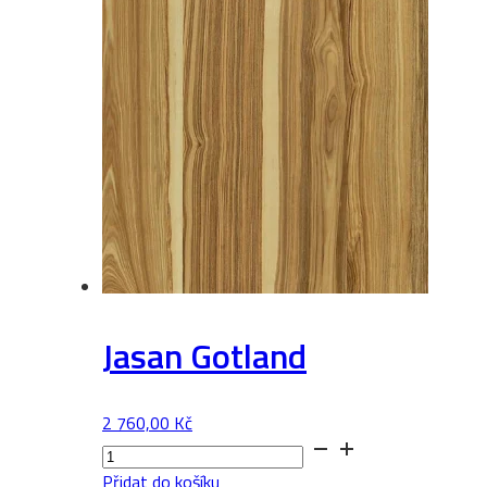
Jasan Gotland
2 760,00
Kč
Jasan
Gotland
Přidat do košíku