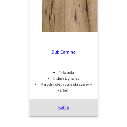
Dub Camino
1-lamela
třídění Dynamic
Přírodní olej, ručně škrábaný +
kartáč.,
Kährs