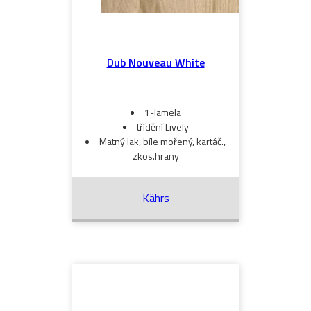
Dub Nouveau White
1-lamela
třídění Lively
Matný lak, bíle mořený, kartáč.,
zkos.hrany
Kährs