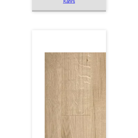
Kährs