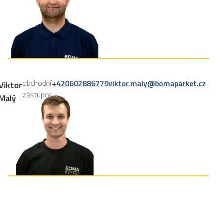
obchodní
+420602886779
viktor.maly@bomaparket.cz
Viktor
zástupce
Malý