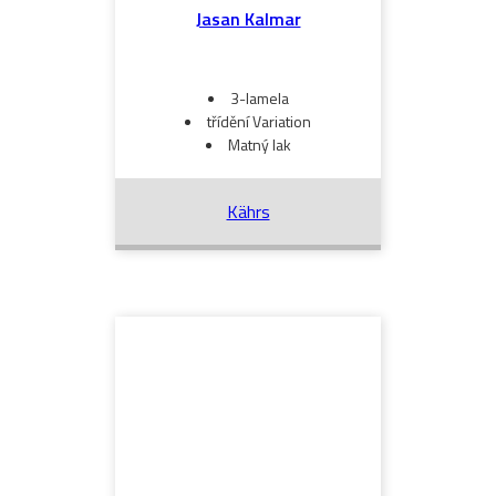
Jasan Kalmar
3-lamela
třídění Variation
Matný lak
Kährs