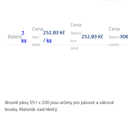
Cena
Cena
Cena
1
252,83
Kč
(balení
Balení
252,83
Kč
30
(bez
(balení
ks
/
ks
bez
DPH)
s DPH)
DPH)
Brusné pásy 551 x 200 jsou určeny pro pásové a válcové
brusky. Materiál: oxid hlinitý.