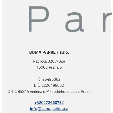
BOMA PARKET s.r.o.
Radlická 3207/88a
15000 Praha 5
IČ: 26496062
DIČ: CZ26496062
OR: C 85844 vedená u Městského soudu v Praze
+420272660732
info@bomaparket.cz