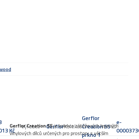
 wood
Gerflor
3
e-
Gerflor Creation 55
je kolekce zátěžových lepených
Výrobce
Gerflor
Kolekce
Creation 55
ID
013
Kč
0000373
vinylových dílců určených pro prostory s větším
prkno 1