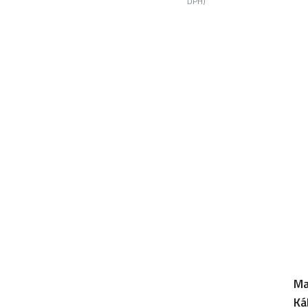
DPH)
Ma
Ká