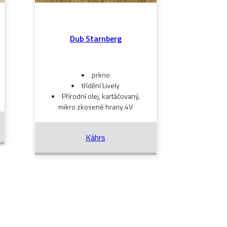
Dub Starnberg
prkno
třídění Lively
Přírodní olej, kartáčovaný,
mikro zkosené hrany 4V
Kährs