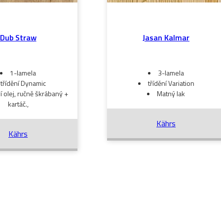
Dub Straw
Jasan Kalmar
1-lamela
3-lamela
třídění Dynamic
třídění Variation
í olej, ručně škrábaný +
Matný lak
kartáč.,
Kährs
Kährs