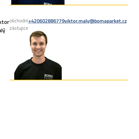
obchodní
+420602886779
viktor.maly@bomaparket.cz
ktor
zástupce
lý