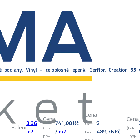
vé podlahy
,
Vinyl – celoplošně lepený
,
Gerflor
,
Creation 55
Cena
Cena
Cena
3.36
741,00
Kč
2
(balení
Balení
(bez
(balení
m2
/
m2
489,76
Kč
bez
DPH)
s DPH)