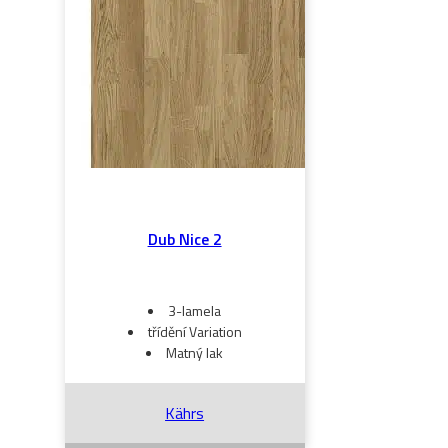
Dub Nice 2
3-lamela
třídění Variation
Matný lak
Kährs