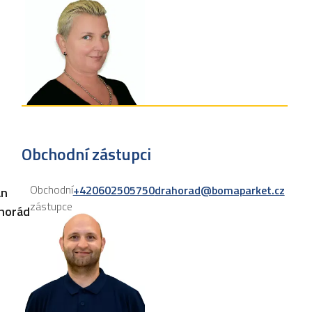
Obchodní zástupci
Obchodní
+420602505750
drahorad@bomaparket.cz
an
zástupce
horád