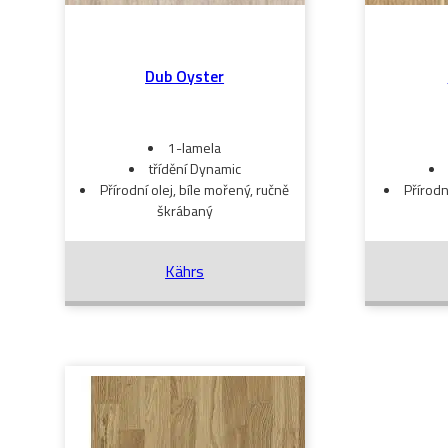
Dub Oyster
1-lamela
třídění Dynamic
Přírodní olej, bíle mořený, ručně
Přírodn
škrábaný
Kährs