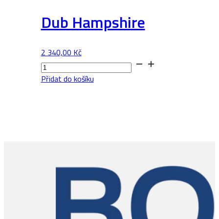
Dub Hampshire
2 340,00
Kč
Dub
Hampshire
Přidat do košíku
množství