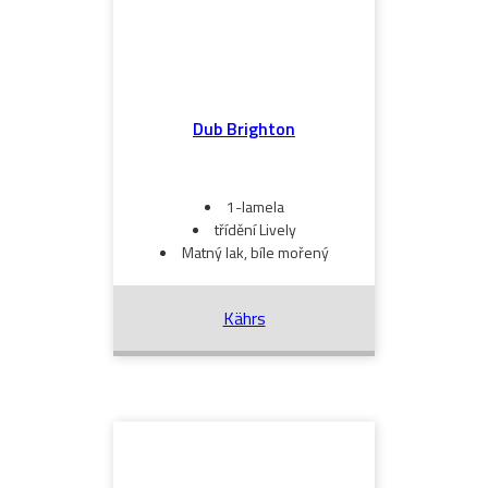
Dub Brighton
1-lamela
třídění Lively
Matný lak, bíle mořený
Kährs