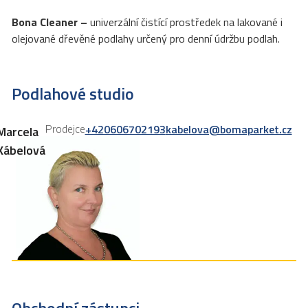
Bona Cleaner –
univerzální čistící prostředek na lakované i
olejované dřevěné podlahy určený pro denní údržbu podlah.
Podlahové studio
Prodejce
+420606702193
kabelova@bomaparket.cz
Marcela
Kábelová