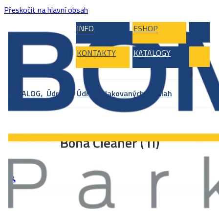
Přeskočit na hlavní obsah
INFO
ESHOP
KONTAKTY
KATALOGY
KATALOG
,
Údržba
,
Údržba lakovaných podlah
Bona Cleaner (1l)
🔍