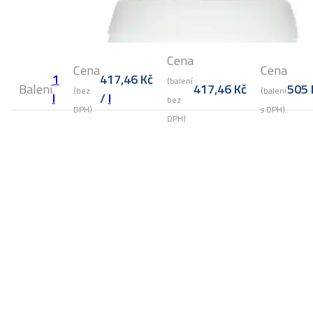
Cena
Cena
Cena
1
417,46
Kč
(balení
Balení
417,46
Kč
505
(bez
(balení
l
/
l
bez
DPH)
s DPH)
DPH)