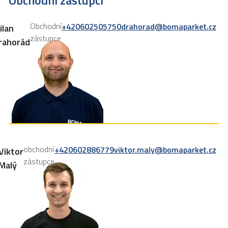
Obchodní zástupci
Obchodní
+420602505750
drahorad@bomaparket.cz
ilan
zástupce
rahorád
obchodní
+420602886779
viktor.maly@bomaparket.cz
Viktor
zástupce
Malý