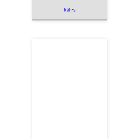
Kährs