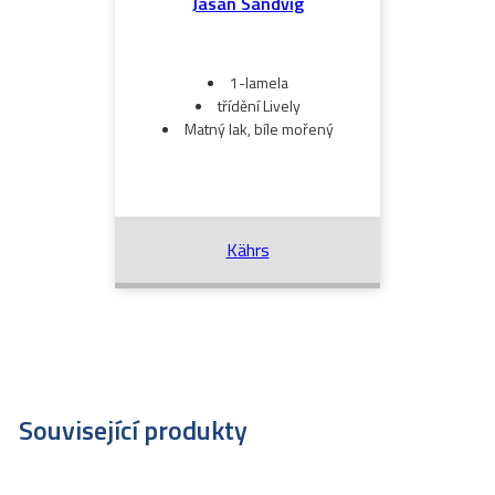
Jasan Sandvig
1-lamela
třídění Lively
Matný lak, bíle mořený
Kährs
Související produkty