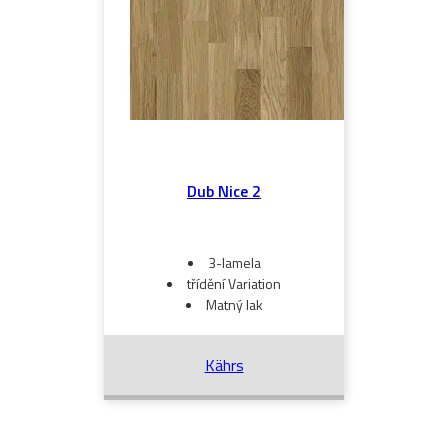
Dub Nice 2
3-lamela
třídění Variation
Matný lak
Kährs