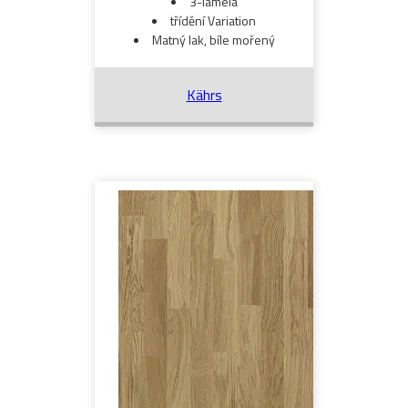
3-lamela
třídění Variation
Matný lak, bíle mořený
Kährs