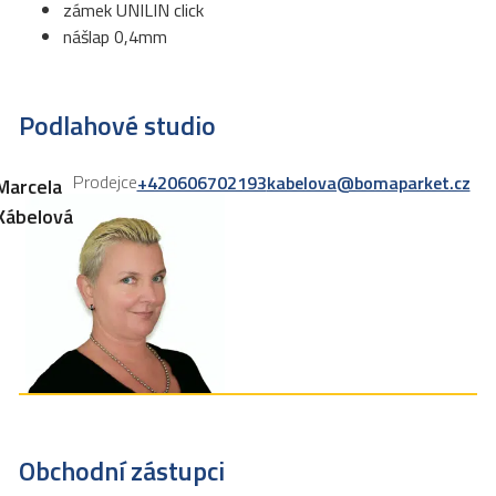
zámek UNILIN click
nášlap 0,4mm
Podlahové studio
Prodejce
+420606702193
kabelova@bomaparket.cz
Marcela
Kábelová
Obchodní zástupci