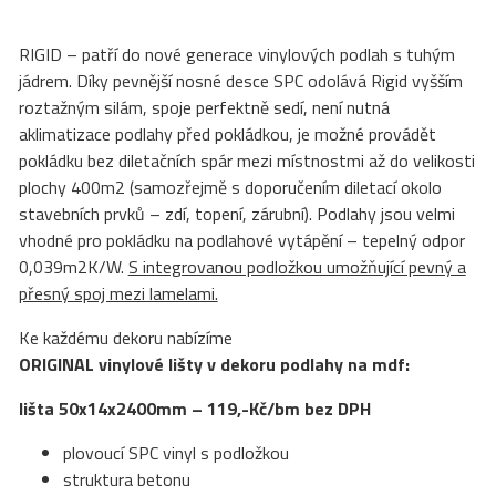
RIGID – patří do nové generace vinylových podlah s tuhým
jádrem. Díky pevnější nosné desce SPC odolává Rigid vyšším
roztažným silám, spoje perfektně sedí, není nutná
aklimatizace podlahy před pokládkou, je možné provádět
pokládku bez diletačních spár mezi místnostmi až do velikosti
plochy 400m2 (samozřejmě s doporučením diletací okolo
stavebních prvků – zdí, topení, zárubní). Podlahy jsou velmi
vhodné pro pokládku na podlahové vytápění – tepelný odpor
0,039m2K/W.
S integrovanou podložkou umožňující pevný a
přesný spoj mezi lamelami.
Ke každému dekoru nabízíme
ORIGINAL vinylové lišty v dekoru podlahy na mdf:
lišta 50x14x2400mm – 119,-Kč/bm bez DPH
plovoucí SPC vinyl s podložkou
struktura betonu