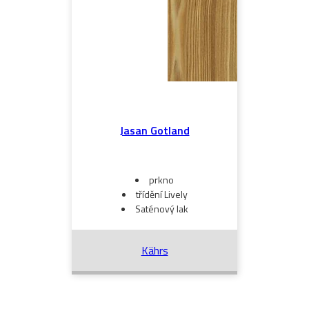
Jasan Gotland
prkno
třídění Lively
Saténový lak
Kährs