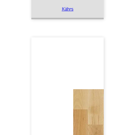
Kährs