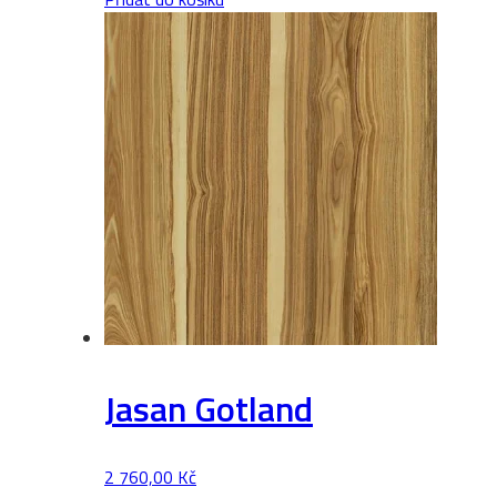
3
množství
Jasan Gotland
2 760,00
Kč