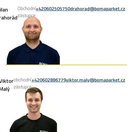
Obchodní
+420602505750
drahorad@bomaparket.cz
ilan
zástupce
rahorád
obchodní
+420602886779
viktor.maly@bomaparket.cz
Viktor
zástupce
Malý