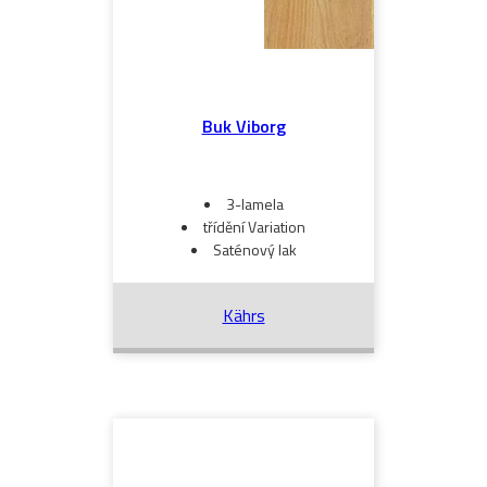
Buk Viborg
3-lamela
třídění Variation
Saténový lak
Kährs