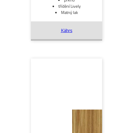
třídění Lively
Matný lak
Kährs