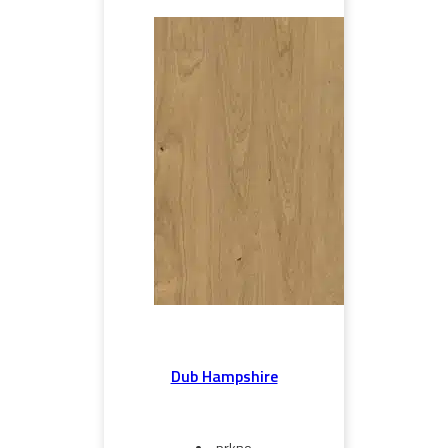
Dub Hampshire
prkno