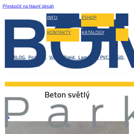
Přeskočit na hlavní obsah
INFO
ESHOP
KONTAKTY
KATALOGY
KATALOG
,
Podlahy
,
Vinyl, Rigid, Laminát, PVC
,
RIGID
,
RIGID SPC vinyl
Beton světlý
🔍