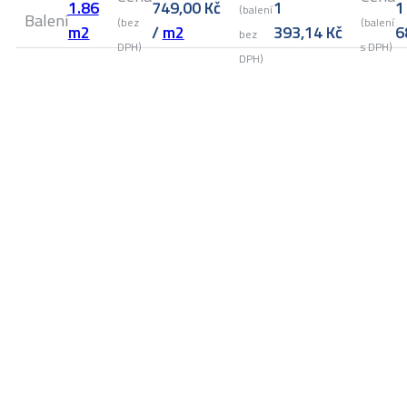
1.86
749,00
Kč
1
1
(balení
Balení
(bez
(balení
m2
/
m2
393,14
Kč
6
bez
DPH)
s DPH)
DPH)