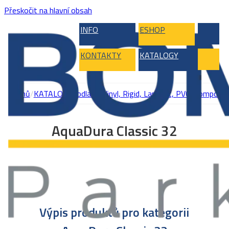
Přeskočit na hlavní obsah
INFO
ESHOP
KONTAKTY
KATALOGY
Domů
/
KATALOG
/
Podlahy
/
Vinyl, Rigid, Laminát, PVC
/
Kompozitn
AquaDura Classic 32
Výpis produktů pro kategorii