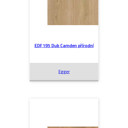
EDF195 Dub Camden přírodní
Egger