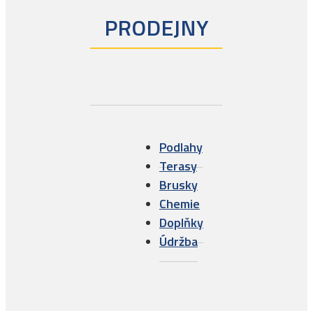
PRODEJNY
Podlahy
Terasy
Brusky
Chemie
Doplňky
Údržba